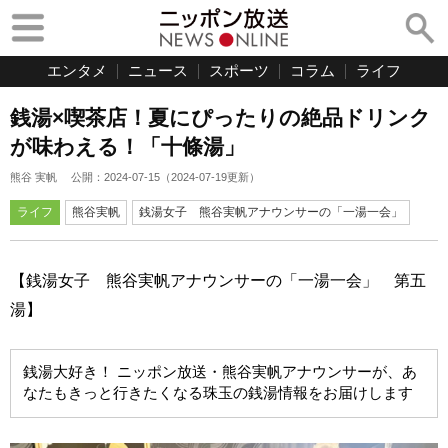
エンタメ
ニュース
スポーツ
コラム
ライフ
銭湯×喫茶店！夏にぴったりの絶品ドリンク
が味わえる！「十條湯」
熊谷 実帆
公開：
2024-07-15
（
2024-07-19
更新）
ライフ
熊谷実帆
銭湯女子 熊谷実帆アナウンサーの「一湯一会」
【銭湯女子 熊谷実帆アナウンサーの「一湯一会」 第五
湯】
銭湯大好き！ ニッポン放送・熊谷実帆アナウンサーが、あ
なたもきっと行きたくなる珠玉の銭湯情報をお届けします