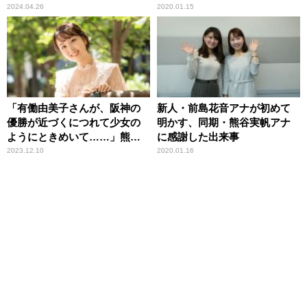
銭湯「金春湯」
2024.04.26
2020.01.15
「有働由美子さんが、阪神の
新人・前島花音アナが初めて
優勝が近づくにつれて少女の
明かす、同期・熊谷実帆アナ
ようにときめいて……」熊谷
に感謝した出来事
実帆アナウンサー
2023.12.10
2020.01.16