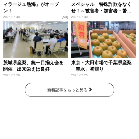
ィラージュ熱海」がオープ
スペシャル 特殊詐欺をなく
ン！
せ！～被害者・加害者・警視
庁が語るトクリュウの実態
2026.07.30
AD
2026.07.30
～」放送
茨城県産梨、統一目揃え会を
東京・大田市場で千葉県産梨
開催 出来栄えは良好
「幸水」初競り
2026.07.29
2026.07.25
新着記事をもっと見る