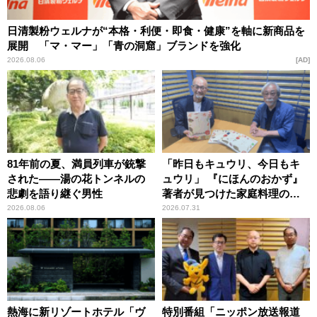
日清製粉ウェルナが“本格・利便・即食・健康”を軸に新商品を
展開 「マ・マー」「青の洞窟」ブランドを強化
2026.08.06
AD
81年前の夏、満員列車が銃撃
「昨日もキュウリ、今日もキ
された――湯の花トンネルの
ュウリ」 『にほんのおかず』
悲劇を語り継ぐ男性
著者が見つけた家庭料理の知
恵
2026.08.06
2026.07.31
熱海に新リゾートホテル「ヴ
特別番組「ニッポン放送報道