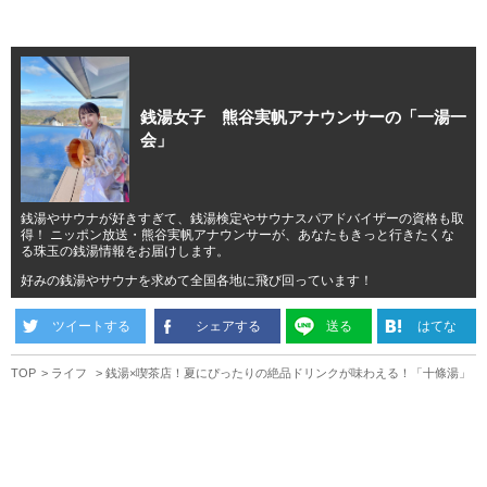
銭湯女子 熊谷実帆アナウンサーの「一湯一
会」
銭湯やサウナが好きすぎて、銭湯検定やサウナスパアドバイザーの資格も取
得！ ニッポン放送・熊谷実帆アナウンサーが、あなたもきっと行きたくな
る珠玉の銭湯情報をお届けします。
好みの銭湯やサウナを求めて全国各地に飛び回っています！
ツイートする
シェアする
送る
はてな
TOP
ライフ
銭湯×喫茶店！夏にぴったりの絶品ドリンクが味わえる！「十條湯」