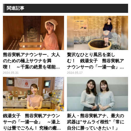
関連記事
熊谷実帆アナウンサー、大人
贅沢なひとり風呂を楽し
のための極上サウナを満
む！ 銭湯女子 熊谷実帆ア
喫！ ～千葉の絶景を堪能で
ナウンサーの「一湯一会」
きる「ゆうみSauna Cafe」
～人気の下町銭湯「天然温泉
2024.05.31
2024.05.17
湯どんぶり栄湯」
銭湯女子 熊谷実帆アナウン
新人・熊谷実帆アナ、最大の
サーの「一湯一会」 ～湯上
武器は“サムライ根性”「常に
りは畳でごろん！ 究極の癒し
自分に勝っていきたい！」