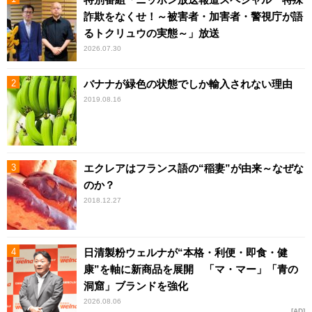
詐欺をなくせ！～被害者・加害者・警視庁が語
るトクリュウの実態～」放送
2026.07.30
バナナが緑色の状態でしか輸入されない理由
2019.08.16
エクレアはフランス語の“稲妻”が由来～なぜな
のか？
2018.12.27
日清製粉ウェルナが“本格・利便・即食・健
康”を軸に新商品を展開 「マ・マー」「青の
洞窟」ブランドを強化
2026.08.06
AD