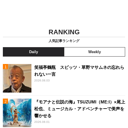
RANKING
人気記事ランキング
Daily
Weekly
笑福亭鶴瓶 スピッツ・草野マサムネの忘れら
れない一言
2026.08.03
『モアナと伝説の海』TSUZUMI（ME:I）×尾上
松也、ミュージカル・アドベンチャーで美声を
響かせる
2026.08.01