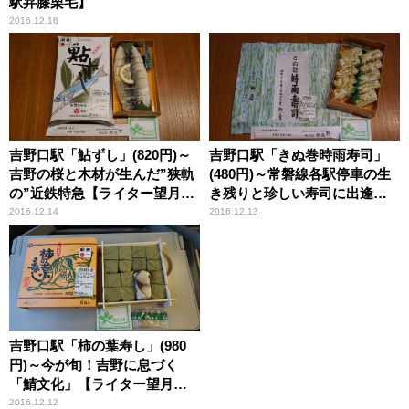
駅弁膝栗毛】
2016.12.16
吉野口駅「鮎ずし」(820円)～
吉野口駅「きぬ巻時雨寿司」
吉野の桜と木材が生んだ”狭軌
(480円)～常磐線各駅停車の生
の”近鉄特急【ライター望月の
き残りと珍しい寿司に出逢う
駅弁膝栗毛】
【ライター望月の駅弁膝栗
2016.12.14
2016.12.13
毛】
吉野口駅「柿の葉寿し」(980
円)～今が旬！吉野に息づく
「鯖文化」【ライター望月の
駅弁膝栗毛】
2016.12.12