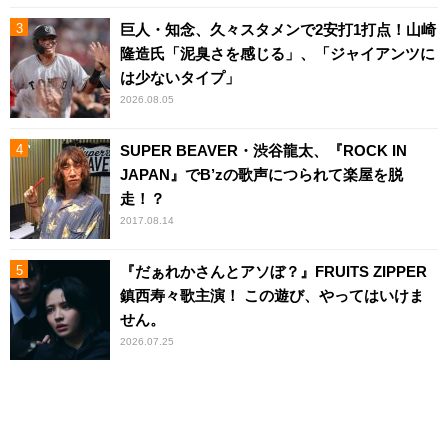
巨人・知念、久々スタメンで2安打1打点！山崎
隆造氏「泥臭さを感じる」、「ジャイアンツに
は少ないタイプ」
2026.08.05
SUPER BEAVER・渋谷龍太、『ROCK IN
JAPAN』でB’zの歌声につられて楽屋を脱
走！？
2017.08.14
『だぁれかさんとアソぼ？』FRUITS ZIPPER
鎮西寿々歌主演！ この遊び、やってはいけま
せん。
2026.07.25