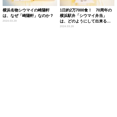
横浜名物シウマイの崎陽軒
1日約2万7000食！ 70周年の
は、なぜ「崎陽軒」なのか？
横浜駅弁「シウマイ弁当」
は、どのようにして出来るの
2024.03.29
か？
2024.03.26