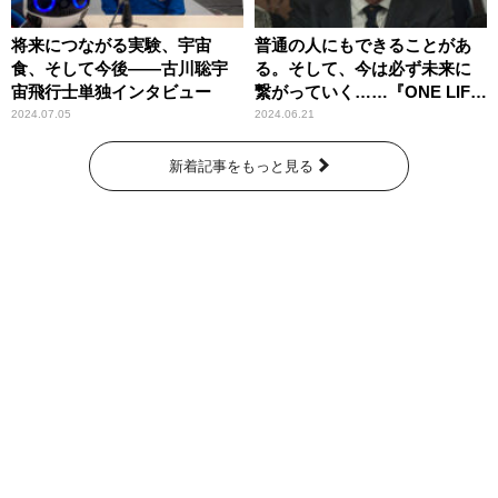
将来につながる実験、宇宙
普通の人にもできることがあ
食、そして今後――古川聡宇
る。そして、今は必ず未来に
宙飛行士単独インタビュー
繋がっていく……『ONE LIFE
奇跡が繋いだ6000の命』
2024.07.05
2024.06.21
新着記事をもっと見る