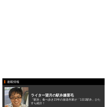
連載情報
ライター望月の駅弁膝栗毛
「駅弁」食べ歩き15年の放送作家が「1日1駅弁」ひた
すら紹介！