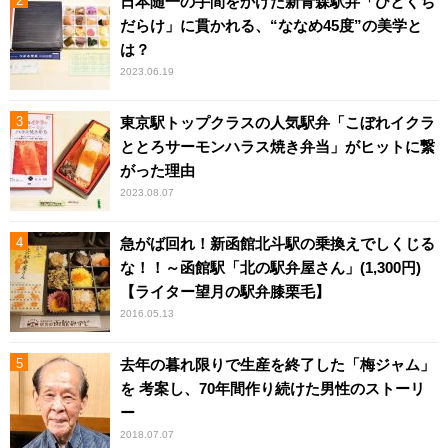
日本随一の手間をかけた新青森駅弁「ひとくち
だらけ」に貫かれる、“ななめ45度”の美学と
は？
2023.06.19
東京駅トップクラスの人気駅弁「こぼれイクラ
ととろサーモンハラス焼き弁当」がヒットに繋
がった理由
2023.08.07
急がば回れ！新函館北斗駅の乗換えでしくじる
な！！～函館駅「北の駅弁屋さん」(1,300円)
【ライター望月の駅弁膝栗毛】
2016.05.13
去年の暮れ限りで生産を終了した「梅ジャム」
を 考案し、70年間作り続けた男性のストーリ
ー
2018.07.07