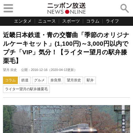
エンタメ
ニュース
スポーツ
コラム
ライフ
近畿日本鉄道・青の交響曲「季節のオリジナ
ルケーキセット」(1,100円)～3,000円以内で
プチ「VIP」気分！【ライター望月の駅弁膝
栗毛】
望月 崇史
公開：
2016-12-16
（
2020-04-13
更新）
コラム
鉄道
グルメ
奈良県
望月崇史
駅弁
ライター望月の駅弁膝栗毛