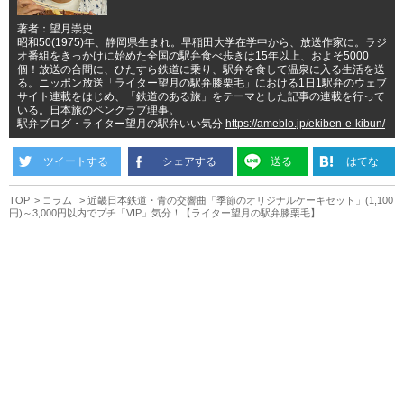
著者：望月崇史
昭和50(1975)年、静岡県生まれ。早稲田大学在学中から、放送作家に。ラジ
オ番組をきっかけに始めた全国の駅弁食べ歩きは15年以上、およそ5000
個！放送の合間に、ひたすら鉄道に乗り、駅弁を食して温泉に入る生活を送
る。ニッポン放送「ライター望月の駅弁膝栗毛」における1日1駅弁のウェブ
サイト連載をはじめ、「鉄道のある旅」をテーマとした記事の連載を行って
いる。日本旅のペンクラブ理事。
駅弁ブログ・ライター望月の駅弁いい気分
https://ameblo.jp/ekiben-e-kibun/
ツイートする
シェアする
送る
はてな
TOP
コラム
近畿日本鉄道・青の交響曲「季節のオリジナルケーキセット」(1,100
円)～3,000円以内でプチ「VIP」気分！【ライター望月の駅弁膝栗毛】