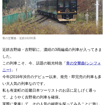
青の交響曲・近鉄16200系
近鉄吉野線・吉野駅に、濃紺の3両編成の列車が入ってきま
した。
この列車こそ、今、話題の観光特急「
青の交響曲(シンフォ
ニー)
」！
今年(2016年)9月のデビュー以来、発売・即完売の列車も多
い大人気の列車なのです。
私も有楽町の近畿日本ツーリストのお店に足しげく通っ
て、ようやく吉野発の列車を確保。
実際に乗車して、その人気の秘密を探ってみることに致し