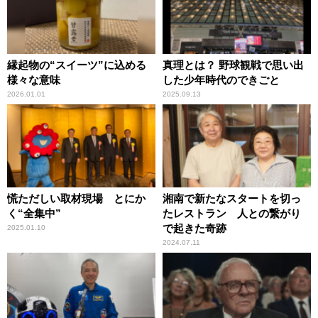
縁起物の“スイーツ”に込める
真理とは？ 野球観戦で思い出
様々な意味
した少年時代のできごと
2026.01.01
2025.09.13
慌ただしい取材現場 とにか
湘南で新たなスタートを切っ
く“全集中”
たレストラン 人との繋がり
で起きた奇跡
2025.01.10
2024.07.11