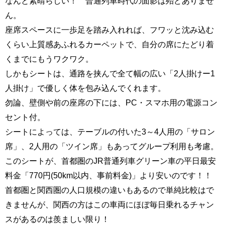
なんと素晴らしい！ 普通列車時代の面影は殆どありませ
ん。
座席スペースに一歩足を踏み入れれば、フワッと沈み込む
くらい上質感あふれるカーペットで、自分の席にたどり着
くまでにもうワクワク。
しかもシートは、通路を挟んで全て幅の広い「2人掛けー1
人掛け」で優しく体を包み込んでくれます。
勿論、壁側や前の座席の下には、PC・スマホ用の電源コン
セント付。
シートによっては、テーブルの付いた3～4人用の「サロン
席」、2人用の「ツイン席」もあってグループ利用も考慮。
このシートが、首都圏のJR普通列車グリーン車の平日最安
料金「770円(50km以内、事前料金)」より安いのです！！
首都圏と関西圏の人口規模の違いもあるので単純比較はで
きませんが、関西の方はこの車両にほぼ毎日乗れるチャン
スがあるのは羨ましい限り！