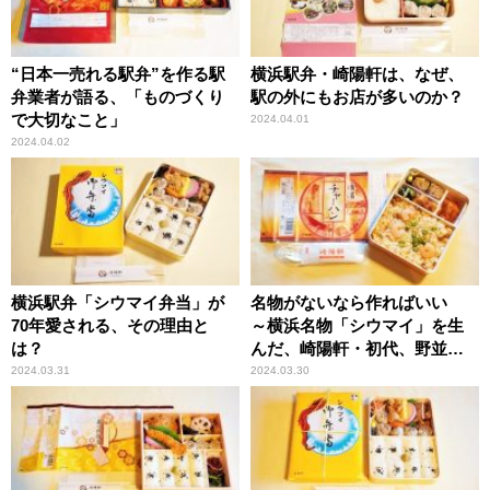
“日本一売れる駅弁”を作る駅
横浜駅弁・崎陽軒は、なぜ、
弁業者が語る、「ものづくり
駅の外にもお店が多いのか？
で大切なこと」
2024.04.01
2024.04.02
横浜駅弁「シウマイ弁当」が
名物がないなら作ればいい
70年愛される、その理由と
～横浜名物「シウマイ」を生
は？
んだ、崎陽軒・初代、野並茂
吉の精神とは？
2024.03.31
2024.03.30