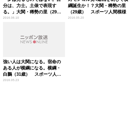
分は、力士。土俵で表現す
綱誕生か！？大関・稀勢の里
る。」大関・稀勢の里（29
（29歳） スポーツ人間模様
歳） スポーツ人間模様
2016.06.10
2016.05.20
強い人は大関になる。宿命の
ある人が横綱になる。横綱・
白鵬（31歳） スポーツ人間
模様
2016.05.23