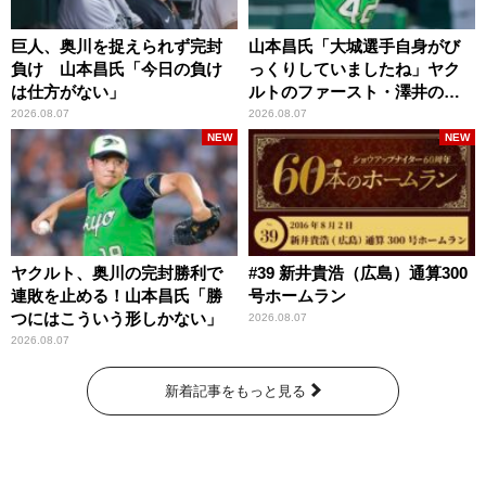
巨人、奥川を捉えられず完封
山本昌氏「大城選手自身がび
負け 山本昌氏「今日の負け
っくりしていましたね」ヤク
は仕方がない」
ルトのファースト・澤井の判
断を評価
2026.08.07
2026.08.07
NEW
NEW
ヤクルト、奥川の完封勝利で
#39 新井貴浩（広島）通算300
連敗を止める！山本昌氏「勝
号ホームラン
つにはこういう形しかない」
2026.08.07
2026.08.07
新着記事をもっと見る