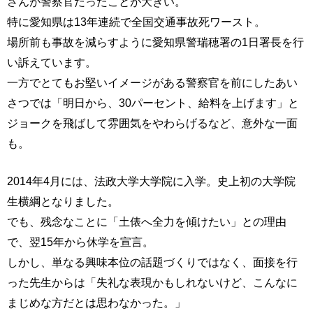
さんが警察官だったことが大きい。
特に愛知県は13年連続で全国交通事故死ワースト。
場所前も事故を減らすように愛知県警瑞穂署の1日署長を行
い訴えています。
一方でとてもお堅いイメージがある警察官を前にしたあい
さつでは「明日から、30パーセント、給料を上げます」と
ジョークを飛ばして雰囲気をやわらげるなど、意外な一面
も。
2014年4月には、法政大学大学院に入学。史上初の大学院
生横綱となりました。
でも、残念なことに「土俵へ全力を傾けたい」との理由
で、翌15年から休学を宣言。
しかし、単なる興味本位の話題づくりではなく、面接を行
った先生からは「失礼な表現かもしれないけど、こんなに
まじめな方だとは思わなかった。」