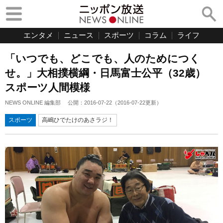
エンタメ
ニュース
スポーツ
コラム
ライフ
「いつでも、どこでも、人のためにつく
せ。」大相撲横綱・日馬富士公平（32歳）
スポーツ人間模様
NEWS ONLINE 編集部
公開：
2016-07-22
（
2016-07-22
更新）
スポーツ
高嶋ひでたけのあさラジ！