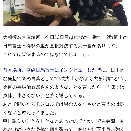
大相撲名古屋場所、今日13日目は結びの一番で、2敗同士の
日馬富士と稀勢の里が直接対決する大一番があります。
これでほぼ決まるのではないでしょうか。
前々場所、横綱日馬富士にインタビューした時
に、日本的
な発想で褒め言葉として“小兵力士が小よく大を制す”という
柔道の嘉納治五郎さんのようなことを言ったら、「ぼくは
身体、小さくない」と強く返してくる。
あとで聞いたらモンゴルでは男の人を小さいと言うのは良
くないと教えられました。
申し訳ないことをしたなと思ったのですが、でも実際、あ
れだけの小さな身体で綱を張って、あれだけ下半身が強く