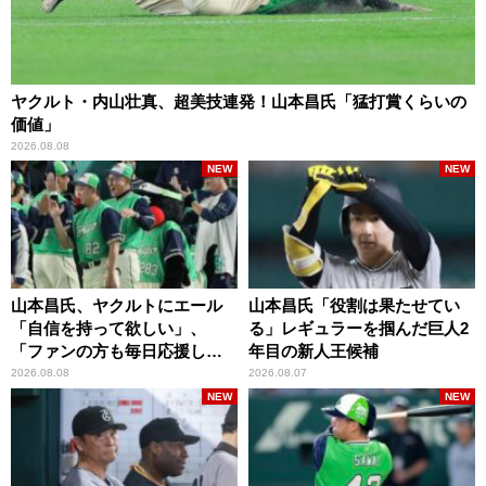
ヤクルト・内山壮真、超美技連発！山本昌氏「猛打賞くらいの
価値」
2026.08.08
NEW
NEW
山本昌氏、ヤクルトにエール
山本昌氏「役割は果たせてい
「自信を持って欲しい」、
る」レギュラーを掴んだ巨人2
「ファンの方も毎日応援して
年目の新人王候補
くれています」
2026.08.08
2026.08.07
NEW
NEW