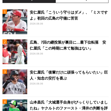
安仁屋氏「こういう守りはダメ」、「ミスです
よ」初回の広島の守備に苦言
2026.08.06
広島、7回の継投策が裏目に…最下位転落 安
仁屋氏「この時期に来て勉強はない」
2026.08.06
安仁屋氏「後輩だけに頑張ってもらいたい」巨
人・知念の安打を喜ぶ
2026.08.06
山本昌氏「大城選手自身がびっくりしていまし
たね」ヤクルトのファースト・澤井の判断を評