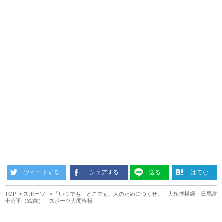
ツイートする
シェアする
送る
はてな
TOP
スポーツ
「いつでも、どこでも、人のためにつくせ。」大相撲横綱・日馬富
士公平（32歳） スポーツ人間模様