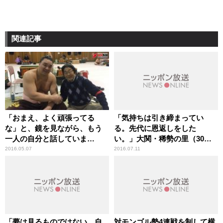
関連記事
「おまえ、よく頑張ってる
「気持ちは引き締まってい
な」と、鏡を見ながら、もう
る。先代に恩返しをした
一人の自分と話していま
い。」大関・稀勢の里（30
す。“横綱日馬富士” 【ひで
歳） スポーツ人間模様
2016.05.07
2016.07.11
たけのやじうま好奇心】
「夢は見るものではない。自
対モンゴル勢4連戦を制して横