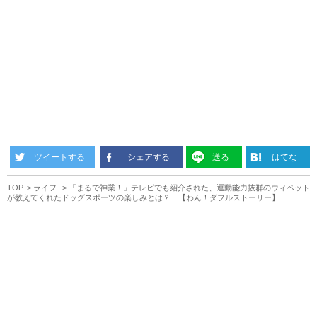
ツイートする
シェアする
送る
はてな
TOP
ライフ
「まるで神業！」テレビでも紹介された、運動能力抜群のウィペット
が教えてくれたドッグスポーツの楽しみとは？ 【わん！ダフルストーリー】