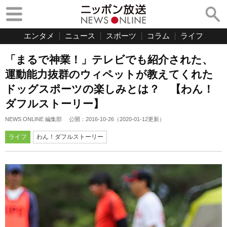
エンタメ
ニュース
スポーツ
コラム
ライフ
「まるで神業！」テレビでも紹介された、
運動能力抜群のウィペットが教えてくれた
ドッグスポーツの楽しみとは？ 【わん！
ダフルストーリー】
NEWS ONLINE 編集部
公開：
2016-10-26
（
2020-01-12
更新）
ライフ
わん！ダフルストーリー