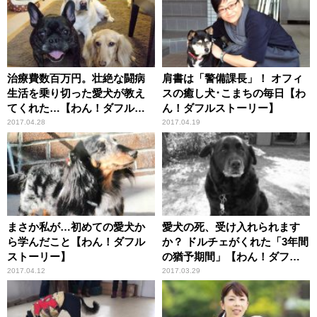
治療費数百万円。壮絶な闘病
肩書は「警備課長」！ オフィ
生活を乗り切った愛犬が教え
スの癒し犬･こまちの毎日【わ
てくれた…【わん！ダフルス
ん！ダフルストーリー】
トーリー】
2017.04.28
2017.04.19
まさか私が…初めての愛犬か
愛犬の死、受け入れられます
ら学んだこと【わん！ダフル
か？ ドルチェがくれた「3年間
ストーリー】
の猶予期間」【わん！ダフル
ストーリー】
2017.04.12
2017.03.29