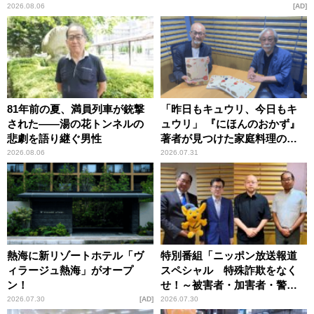
2026.08.06
AD
81年前の夏、満員列車が銃撃
「昨日もキュウリ、今日もキ
された――湯の花トンネルの
ュウリ」 『にほんのおかず』
悲劇を語り継ぐ男性
著者が見つけた家庭料理の知
恵
2026.08.06
2026.07.31
熱海に新リゾートホテル「ヴ
特別番組「ニッポン放送報道
ィラージュ熱海」がオープ
スペシャル 特殊詐欺をなく
ン！
せ！～被害者・加害者・警視
庁が語るトクリュウの実態
2026.07.30
AD
2026.07.30