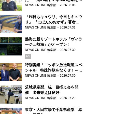
り継ぐ男性
NEWS ONLINE 編集部
2026.08.06
「昨日もキュウリ、今日もキュウ
リ」 『にほんのおかず』著者が
見つけた家庭料理の知恵
NEWS ONLINE 編集部
2026.07.31
熱海に新リゾートホテル「ヴィラ
ージュ熱海」がオープン！
NEWS ONLINE 編集部
2026.07.30
AD
特別番組「ニッポン放送報道スペ
シャル 特殊詐欺をなくせ！～被
害者・加害者・警視庁が語るトク
NEWS ONLINE 編集部
2026.07.30
リュウの実態～」放送
茨城県産梨、統一目揃え会を開
催 出来栄えは良好
NEWS ONLINE 編集部
2026.07.29
東京・大田市場で千葉県産梨「幸