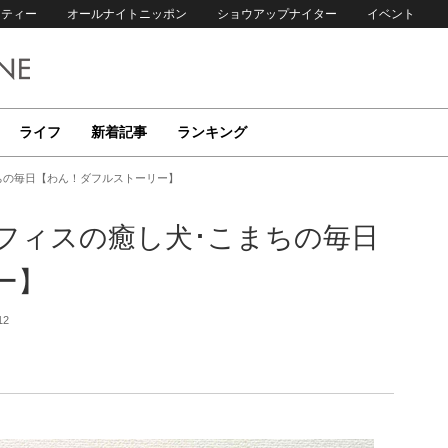
リティー
オールナイトニッポン
ショウアップナイター
イベント
ライフ
新着記事
ランキング
ちの毎日【わん！ダフルストーリー】
フィスの癒し犬･こまちの毎日
ー】
12