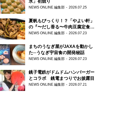
水」初競り
NEWS ONLINE 編集部
2026.07.25
夏帆もびっくり！？「やよい軒」
の『〜だし香る〜牛肉豆腐定食』
が香り高すぎる
NEWS ONLINE 編集部
2026.07.23
まちのうなぎ屋がJAXAを動かし
た─うなぎ宇宙食の開発秘話
NEWS ONLINE 編集部
2026.07.23
銚子電鉄がドムドムハンバーガー
とコラボ 銚電まつりでお披露目
NEWS ONLINE 編集部
2026.07.21