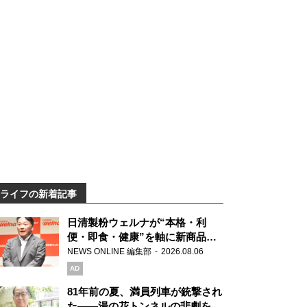
ライフの新着記事
日清製粉ウェルナが“本格・利
便・即食・健康”を軸に新商品を
展開 「マ・マー」「青の洞窟」
NEWS ONLINE 編集部
2026.08.06
ブランドを強化
AD
81年前の夏、満員列車が銃撃され
た――湯の花トンネルの悲劇を語