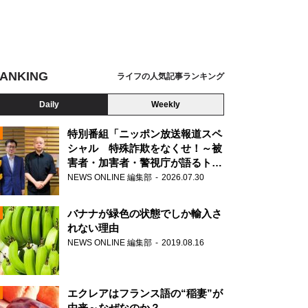
ANKING
ライフの人気記事ランキング
Daily
Weekly
特別番組「ニッポン放送報道スペ
シャル 特殊詐欺をなくせ！～被
害者・加害者・警視庁が語るトク
N
リュウの実態～」放送
NEWS ONLINE 編集部
2026.07.30
AD
バナナが緑色の状態でしか輸入さ
れない理由
NEWS ONLINE 編集部
2019.08.16
N
エクレアはフランス語の“稲妻”が
由来～なぜなのか？