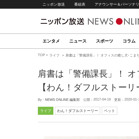
ニッポン放送
番組表
アナウンサー＆パーソナ
エンタメ
ニュース
スポーツ
コラム
TOP
ライフ
肩書は「警備課長」！ オフィスの癒し犬･こま
肩書は「警備課長」！ オ
【わん！ダフルストーリ
2017-04-19
2020-01-
By -
NEWS ONLINE 編集部
公開：
更新：
ライフ
わん！ダフルストーリー
ペット