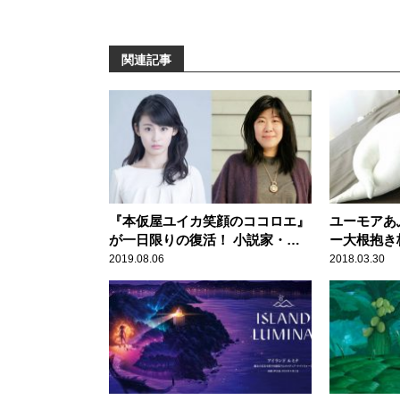
関連記事
『本仮屋ユイカ笑顔のココロエ』
ユーモアあ
が一日限りの復活！ 小説家・吉
ー大根抱き
本ばななのゲスト出演が決定！
か？
2019.08.06
2018.03.30