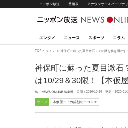
ニッポン放送
番組表
アナウンサー＆パーソナ
エンタメ
ニュース
スポーツ
コラム
TOP
ライフ
神保町に蘇った夏目漱石？その謎を解き明かすイベ
神保町に蘇った夏目漱石
は10/29＆30限！【本
2016-10-26
2020-01-
By -
NEWS ONLINE 編集部
公開：
更新：
ライフ
本仮屋ユイカ笑顔のココロエ