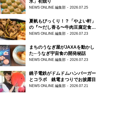
水」初競り
NEWS ONLINE 編集部
2026.07.25
夏帆もびっくり！？「やよい軒」
の『〜だし香る〜牛肉豆腐定食』
が香り高すぎる
NEWS ONLINE 編集部
2026.07.23
まちのうなぎ屋がJAXAを動かし
た─うなぎ宇宙食の開発秘話
NEWS ONLINE 編集部
2026.07.23
銚子電鉄がドムドムハンバーガー
とコラボ 銚電まつりでお披露目
NEWS ONLINE 編集部
2026.07.21