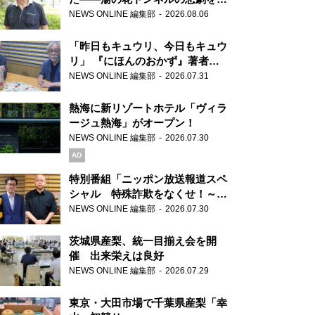
り継ぐ男性
NEWS ONLINE 編集部
2026.08.06
「昨日もキュウリ、今日もキュウ
リ」 『にほんのおかず』著者が
見つけた家庭料理の知恵
NEWS ONLINE 編集部
2026.07.31
熱海に新リゾートホテル「ヴィラ
ージュ熱海」がオープン！
NEWS ONLINE 編集部
2026.07.30
AD
特別番組「ニッポン放送報道スペ
シャル 特殊詐欺をなくせ！～被
害者・加害者・警視庁が語るトク
NEWS ONLINE 編集部
2026.07.30
リュウの実態～」放送
茨城県産梨、統一目揃え会を開
催 出来栄えは良好
NEWS ONLINE 編集部
2026.07.29
東京・大田市場で千葉県産梨「幸