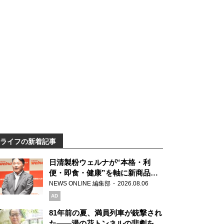
ライフの新着記事
日清製粉ウェルナが“本格・利
便・即食・健康”を軸に新商品を
展開 「マ・マー」「青の洞窟」
NEWS ONLINE 編集部
2026.08.06
ブランドを強化
AD
81年前の夏、満員列車が銃撃され
た――湯の花トンネルの悲劇を語