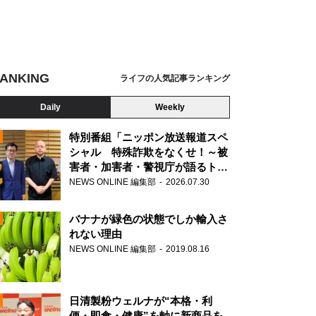
ANKING
ライフの人気記事ランキング
Daily
Weekly
特別番組「ニッポン放送報道スペ
シャル 特殊詐欺をなくせ！～被
害者・加害者・警視庁が語るトク
N
リュウの実態～」放送
NEWS ONLINE 編集部
2026.07.30
AD
バナナが緑色の状態でしか輸入さ
れない理由
NEWS ONLINE 編集部
2019.08.16
N
日清製粉ウェルナが“本格・利
便・即食・健康”を軸に新商品を