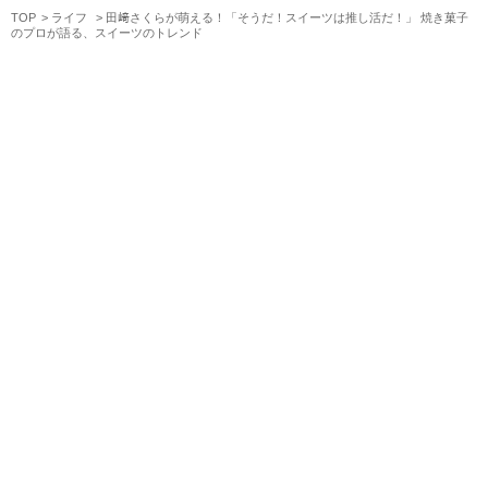
TOP
ライフ
田﨑さくらが萌える！「そうだ！スイーツは推し活だ！」 焼き菓子
のプロが語る、スイーツのトレンド