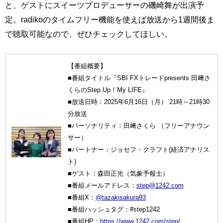
と、ゲストにスイーツプロデューサーの磯崎舞が出演予
定。radikoのタイムフリー機能を使えば放送から1週間後ま
で聴取可能なので、ぜひチェックしてほしい。
【番組概要】
■番組タイトル『SBI FXトレードpresents 田﨑さ
くらのStep Up！My LIFE』
■放送日時：2025年6月16日（月） 21時～21時30
分放送
■パーソナリティ：田﨑さくら （フリーアナウン
サー）
■パートナー：ジョセフ・クラフト(経済アナリス
ト)
■ゲスト：森田正光（気象予報士）
■番組メールアドレス：
step@1242.com
■番組X：
@tazakisakura93
■番組ハッシュタグ：#step1242
■番組HP：
https://www.1242.com/step/