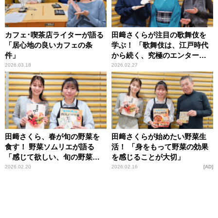
カフェ･喫茶店ライターが語る
田﨑さくらが注目の歌舞伎を
「居心地の良いカフェの条
学ぶ！ 「歌舞伎は、江戸時代
件」
から続く、究極のエンターテ
インメント！」
2026.03.18
2026.02.27
田﨑さくら、春が旬の野菜を
田﨑さくらが始めたい野菜生
食す！ 野菜ソムリエが語る
活！ 「身をもって野菜の効果
「感じて欲しい、旬の野菜の
を感じることが大切」
パワー」
2026.02.20
2026.02.16
AD