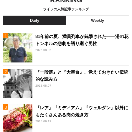
ライフの人気記事ランキング
Daily
Weekly
81年前の夏、満員列車が銃撃された――湯の花
トンネルの悲劇を語り継ぐ男性
2026.08.06
『一段落』と『大舞台』、覚えておきたい伝統
的な読み方
2018.08.07
『レア』『ミディアム』『ウェルダン』以外に
もたくさんある肉の焼き方
2018.09.19