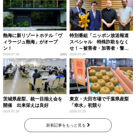
熱海に新リゾートホテル「ヴ
特別番組「ニッポン放送報道
ィラージュ熱海」がオープ
スペシャル 特殊詐欺をなく
ン！
せ！～被害者・加害者・警視
庁が語るトクリュウの実態
2026.07.30
AD
2026.07.30
～」放送
茨城県産梨、統一目揃え会を
東京・大田市場で千葉県産梨
開催 出来栄えは良好
「幸水」初競り
2026.07.29
2026.07.25
新着記事をもっと見る