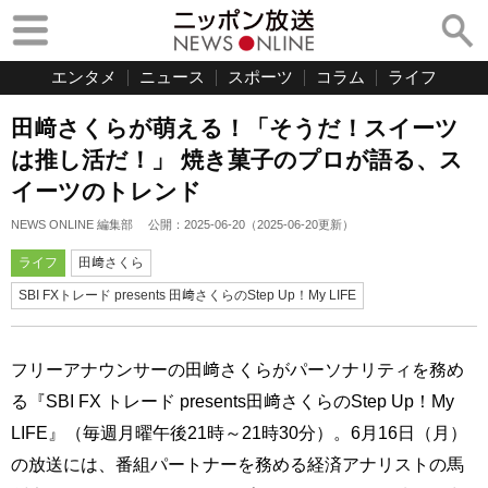
エンタメ
ニュース
スポーツ
コラム
ライフ
田﨑さくらが萌える！「そうだ！スイーツ
は推し活だ！」 焼き菓子のプロが語る、ス
イーツのトレンド
NEWS ONLINE 編集部
公開：
2025-06-20
（
2025-06-20
更新）
ライフ
田﨑さくら
SBI FXトレード presents 田﨑さくらのStep Up！My LIFE
フリーアナウンサーの田﨑さくらがパーソナリティを務め
る『SBI FX トレード presents田﨑さくらのStep Up！My
LIFE』（毎週月曜午後21時～21時30分）。6月16日（月）
の放送には、番組パートナーを務める経済アナリストの馬