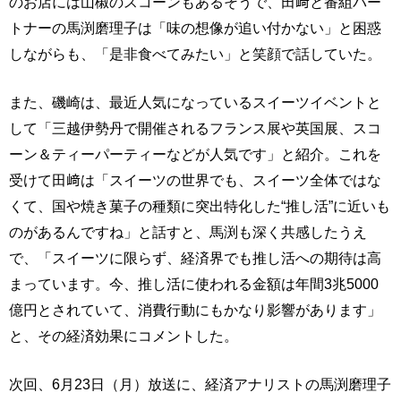
のお店には山椒のスコーンもあるそうで、田﨑と番組パー
トナーの馬渕磨理子は「味の想像が追い付かない」と困惑
しながらも、「是非食べてみたい」と笑顔で話していた。
また、磯崎は、最近人気になっているスイーツイベントと
して「三越伊勢丹で開催されるフランス展や英国展、スコ
ーン＆ティーパーティーなどが人気です」と紹介。これを
受けて田﨑は「スイーツの世界でも、スイーツ全体ではな
くて、国や焼き菓子の種類に突出特化した“推し活”に近いも
のがあるんですね」と話すと、馬渕も深く共感したうえ
で、「スイーツに限らず、経済界でも推し活への期待は高
まっています。今、推し活に使われる金額は年間3兆5000
億円とされていて、消費行動にもかなり影響があります」
と、その経済効果にコメントした。
次回、6月23日（月）放送に、経済アナリストの馬渕磨理子