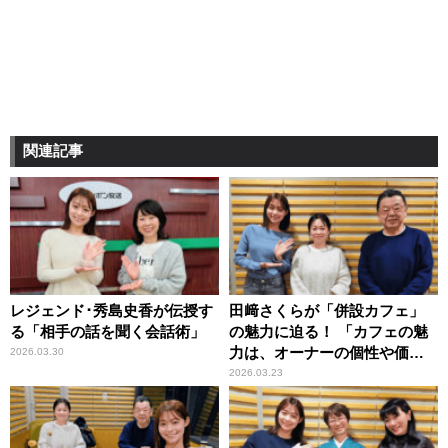
関連記事
レジェンド･秀島史香が伝授す
田﨑さくらが「併設カフェ」
る「相手の話を聞く会話術」
の魅力に迫る！ 「カフェの魅
力は、オーナーの個性や価値
2026.03.30
観にあり！」
2026.03.23