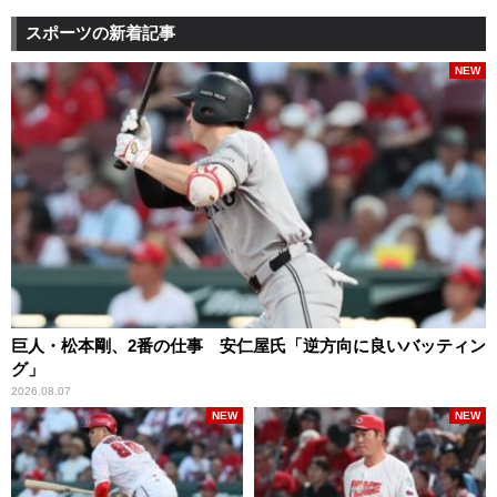
スポーツの新着記事
NEW
巨人・松本剛、2番の仕事 安仁屋氏「逆方向に良いバッティン
グ」
2026.08.07
NEW
NEW