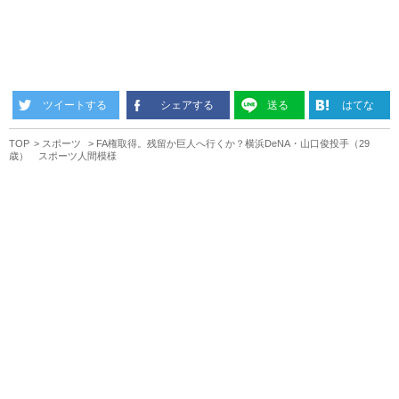
ツイートする
シェアする
送る
はてな
TOP
スポーツ
FA権取得。残留か巨人へ行くか？横浜DeNA・山口俊投手（29
歳） スポーツ人間模様