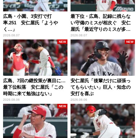
広島・小園、3安打で打
最下位・広島、記録に残らな
率.251 安仁屋氏「ようや
い守備のミスが相次ぐ 安仁
く…」
屋氏「最近守りのミスが多
い」
2026.08.07
2026.08.07
NEW
NEW
広島、7回の継投策が裏目に…
安仁屋氏「後輩だけに頑張っ
最下位転落 安仁屋氏「この
てもらいたい」巨人・知念の
時期に来て勉強はない」
安打を喜ぶ
2026.08.06
2026.08.06
NEW