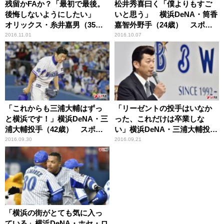
残留かFAか？「最初で最後。
松井秀喜曰く「僕よりもすご
後悔しないようにしたい」
いと思う」 横浜DeNA・筒香
オリックス・糸井嘉男（35
嘉智外野手（24歳） スポー
歳） スポーツ人間模様
ツ人間模様
2016.11.01
2016.10.07
「これからも三浦大輔はずっ
「リーゼントの投手はいなか
と横浜です！」横浜DeNA・三
った、これだけは卒業しな
浦大輔投手（42歳） スポー
い」横浜DeNA・三浦大輔投手
ツ人間模様
（42歳） スポーツ人間模様
2016.09.30
2016.09.21
「横浜の街がとても気に入っ
ている」横浜DeNA・ホセ・ロ