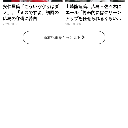
安仁屋氏「こういう守りはダ
山崎隆造氏、広島・佐々木に
メ」、「ミスですよ」初回の
エール「将来的にはクリーン
広島の守備に苦言
アップを任せられるくらいま
では成長して」
2026.08.06
2026.08.06
新着記事をもっと見る