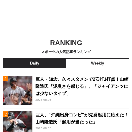
RANKING
スポーツの人気記事ランキング
Daily
Weekly
巨人・知念、久々スタメンで2安打1打点！山崎
隆造氏「泥臭さを感じる」、「ジャイアンツに
は少ないタイプ」
2026.08.05
巨人、“沖縄出身コンビ”が先発起用に応えた！
山崎隆造氏「起用が当たった」
2026.08.05