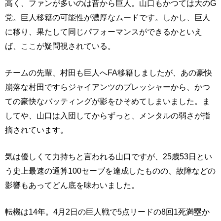
高く、ファンが多いのは昔から巨人。山口もかつては大のG
党。巨人移籍の可能性が濃厚なムードです。しかし、巨人
に移り、果たして同じパフォーマンスができるかといえ
ば、ここが疑問視されている。
チームの先輩、村田も巨人へFA移籍しましたが、あの豪快
崩落な村田ですらジャイアンツのプレッシャーから、かつ
ての豪快なバッティングが影をひそめてしまいました。ま
してや、山口は入団してからずっと、メンタルの弱さが指
摘されています。
気は優しくて力持ちと言われる山口ですが、25歳53日とい
う史上最速の通算100セーブを達成したものの、故障などの
影響もあってどん底を味わいました。
転機は14年。4月2日の巨人戦で5点リードの8回1死満塁か