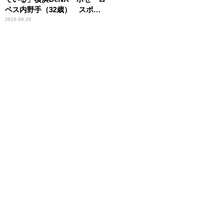
ペス内野手（32歳） スポー
ツ人間模様
2016.09.20