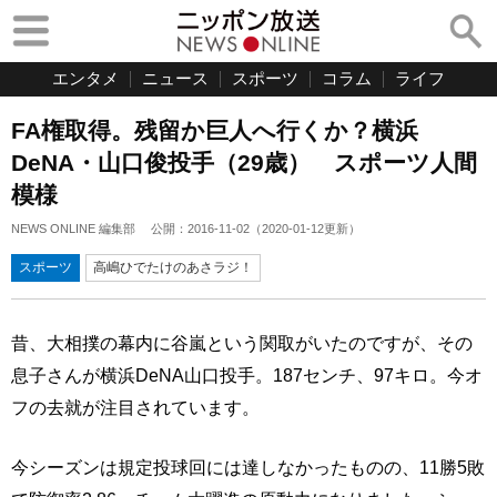
エンタメ
ニュース
スポーツ
コラム
ライフ
FA権取得。残留か巨人へ行くか？横浜
DeNA・山口俊投手（29歳） スポーツ人間
模様
NEWS ONLINE 編集部
公開：
2016-11-02
（
2020-01-12
更新）
スポーツ
高嶋ひでたけのあさラジ！
昔、大相撲の幕内に谷嵐という関取がいたのですが、その
息子さんが横浜DeNA山口投手。187センチ、97キロ。今オ
フの去就が注目されています。
今シーズンは規定投球回には達しなかったものの、11勝5敗