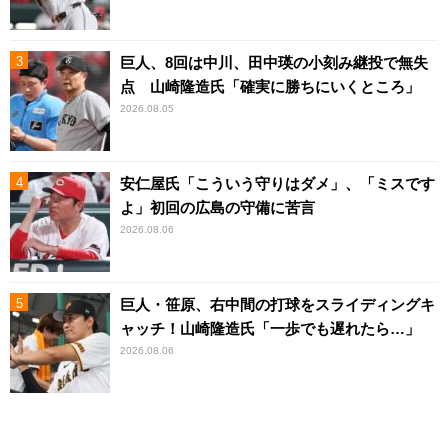
巨人、8回は中川、田中瑛の小刻み継投で無失
点 山崎隆造氏「確実に勝ちにいくところ」
2026.08.05
安仁屋氏「こういう守りはダメ」、「ミスです
よ」初回の広島の守備に苦言
2026.08.06
巨人・笹原、右中間の打球をスライディングキ
ャッチ！山崎隆造氏「一歩でも遅れたら…」
2026.08.06