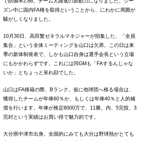
で防御率2.86。チーム大躍進の原動力になりました。シー
ズン中に国内FA権を取得ということから、にわかに周囲が
騒がしくなりました。
10月30日、高田繁ゼネラルマネジャーが招集した、「全員
集合」という全体ミーティングを山口は欠席。この日は来
季の新体制発表で、しかも山口自身は選手会長という立場
にもかかわらずです。これには同GMも「FAするんじゃな
いか」とちょっと呆れ顔でした。
山口はFA移籍の際、Bランク。仮に他球団へ移る場合は、
獲得したチームが年俸60％か、もしくは年俸40％と人的補
償を行います。年俸が推定8000万で、11勝。内、5完投、3
完封という実績はお買い得で魅力的です。
大分県中津市出身。全国的にみても大分は野球熱がとても