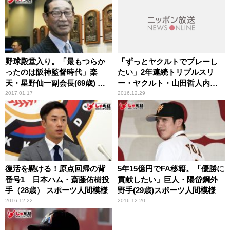
野球殿堂入り。「最もつらか
「ずっとヤクルトでプレーし
ったのは阪神監督時代」楽
たい」2年連続トリプルスリ
天・星野仙一副会長(69歳) ス
ー・ヤクルト・山田哲人内野
ポーツ人間模様
手(24歳)スポーツ人間模様
2017.01.17
2016.12.29
復活を懸ける！原点回帰の背
5年15億円でFA移籍。「優勝に
番号1 日本ハム・斎藤佑樹投
貢献したい」巨人・陽岱鋼外
手（28歳） スポーツ人間模様
野手(29歳)スポーツ人間模様
2016.12.22
2016.12.20