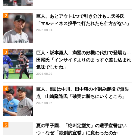
巨人、あとアウト1つで引き分けも…天谷氏
「マルティネス投手で打たれたら仕方がない」
2026.08.04
巨人・坂本勇人、満塁の好機に代打で登場も…
田尾氏「インサイドよりのまっすぐ差し込まれ
気味でしたね」
2026.08.02
巨人、8回は中川、田中瑛の小刻み継投で無失
点 山崎隆造氏「確実に勝ちにいくところ」
2026.08.05
夏の甲子園、「絶叫定型文」の選手宣誓はい
つ・なぜ「独創的宣誓」に変わったのか