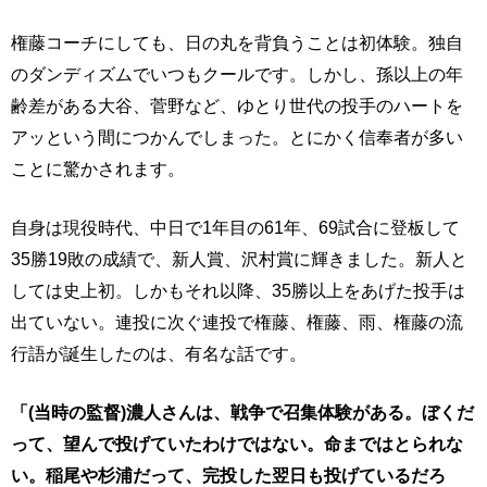
権藤コーチにしても、日の丸を背負うことは初体験。独自
のダンディズムでいつもクールです。しかし、孫以上の年
齢差がある大谷、菅野など、ゆとり世代の投手のハートを
アッという間につかんでしまった。とにかく信奉者が多い
ことに驚かされます。
自身は現役時代、中日で1年目の61年、69試合に登板して
35勝19敗の成績で、新人賞、沢村賞に輝きました。新人と
しては史上初。しかもそれ以降、35勝以上をあげた投手は
出ていない。連投に次ぐ連投で権藤、権藤、雨、権藤の流
行語が誕生したのは、有名な話です。
「(当時の監督)濃人さんは、戦争で召集体験がある。ぼくだ
って、望んで投げていたわけではない。命まではとられな
い。稲尾や杉浦だって、完投した翌日も投げているだろ