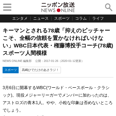
エンタメ
ニュース
スポーツ
コラム
ライフ
キーマンとされる78歳「抑えのピッチャー
こそ、全幅の信頼を置かなければいけな
い」WBC日本代表・権藤博投手コーチ(78歳)
スポーツ人間模様
NEWS ONLINE 編集部
公開：
2017-01-26
（
2020-01-12
更新）
スポーツ
高嶋ひでたけのあさラジ！
3月6日に開幕するWBC(ワールド・ベースボール・クラシ
ック)。現役メジャーリーガーでメンバーに加わったのは、
アストロズの青木1人。やや、小粒な印象は否めないところ
でしょう。