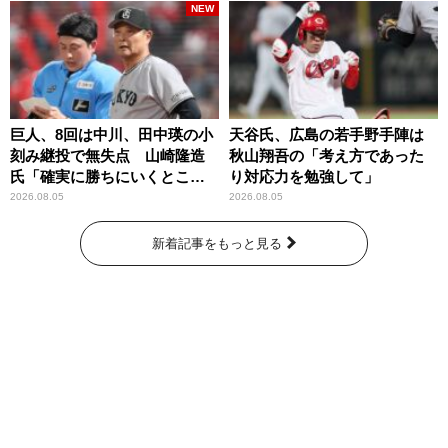
NEW
巨人、8回は中川、田中瑛の小
天谷氏、広島の若手野手陣は
刻み継投で無失点 山崎隆造
秋山翔吾の「考え方であった
氏「確実に勝ちにいくとこ
り対応力を勉強して」
ろ」
2026.08.05
2026.08.05
新着記事をもっと見る