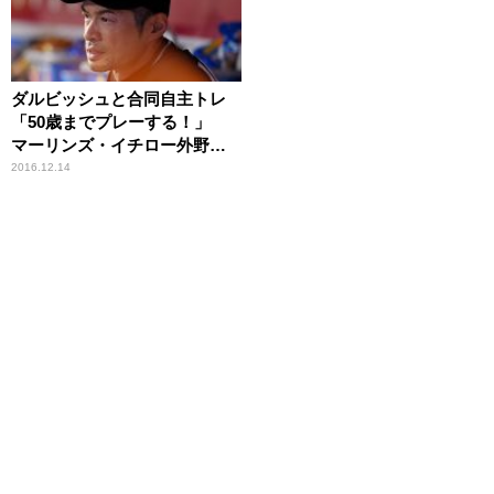
ダルビッシュと合同自主トレ
「50歳までプレーする！」
マーリンズ・イチロー外野手
（43歳）スポーツ人間模様
2016.12.14