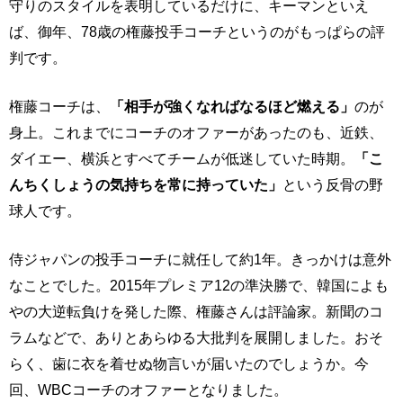
守りのスタイルを表明しているだけに、キーマンといえ
ば、御年、78歳の権藤投手コーチというのがもっぱらの評
判です。
権藤コーチは、
「相手が強くなればなるほど燃える」
のが
身上。これまでにコーチのオファーがあったのも、近鉄、
ダイエー、横浜とすべてチームが低迷していた時期。
「こ
んちくしょうの気持ちを常に持っていた」
という反骨の野
球人です。
侍ジャパンの投手コーチに就任して約1年。きっかけは意外
なことでした。2015年プレミア12の準決勝で、韓国によも
やの大逆転負けを発した際、権藤さんは評論家。新聞のコ
ラムなどで、ありとあらゆる大批判を展開しました。おそ
らく、歯に衣を着せぬ物言いが届いたのでしょうか。今
回、WBCコーチのオファーとなりました。