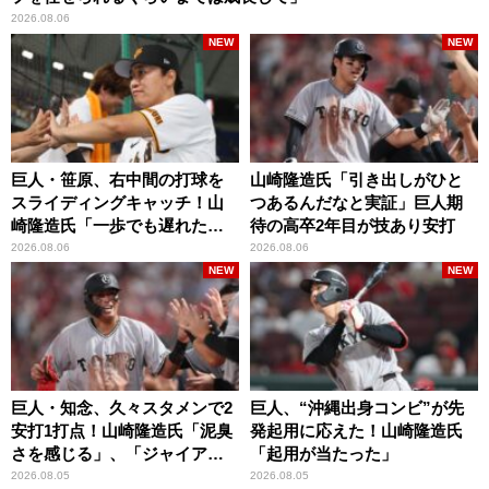
2026.08.06
NEW
NEW
巨人・笹原、右中間の打球を
山崎隆造氏「引き出しがひと
スライディングキャッチ！山
つあるんだなと実証」巨人期
崎隆造氏「一歩でも遅れた
待の高卒2年目が技あり安打
ら…」
2026.08.06
2026.08.06
NEW
NEW
巨人・知念、久々スタメンで2
巨人、“沖縄出身コンビ”が先
安打1打点！山崎隆造氏「泥臭
発起用に応えた！山崎隆造氏
さを感じる」、「ジャイアン
「起用が当たった」
ツには少ないタイプ」
2026.08.05
2026.08.05