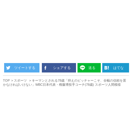
ツイートする
シェアする
送る
はてな
TOP
スポーツ
キーマンとされる78歳「抑えのピッチャーこそ、全幅の信頼を置
かなければいけない」WBC日本代表・権藤博投手コーチ(78歳) スポーツ人間模様