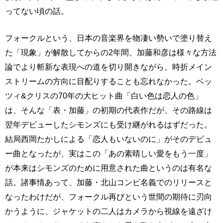
ってない頃の話。
フォークルという、日本の音楽界を物凄い勢いで塗り替え
た「現象」が解散してからの2年間、加藤和彦は様々な方法
論でより斬新な表現への道を切り開きながら、時折メイン
ストリームの方向に目配りすることも忘れなかった。ベッ
ツィ&クリスの70年の大ヒット曲「白い色は恋人の色」
は、そんな「表・加藤」の初期の代表作だが、その路線は
翌年デビューしたシモンズにも受け継がれるはずだった。
結局西岡たかしによる「恋人もいないのに」がそのデビュ
ー曲となったが、実はこの「あの素晴しい愛をもう一度」
が本来はシモンズのために用意された曲というのは有名な
話。諸事情あって、加藤・北山コンビ名義でのリリースと
なったわけだが、フォークル再びという世間の期待に刃向
かうように、ジャケットの二人はカメラから視線を遠ざけ