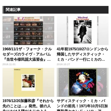
関連記事
1968/11/1ザ・フォーク・クル
41年前1975/10/27ロンドンから
セダーズのライヴ・アルバム
帰国したサディスティック・
『当世今様民謡大温習会』リ
ミカ・バンド一行にミカの姿
リース 【大人のMusic
は無かった 【大人のMusic
2016.11.01
2016.10.27
Calendar】
Calendar】
1976/12/20加藤和彦『それから
サディスティック・ミカ・バ
先のことは…』発売。彼の人
ンドの前兆！1971年10月5日加