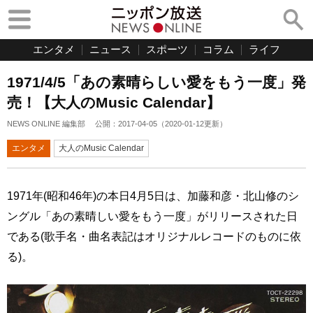
エンタメ
ニュース
スポーツ
コラム
ライフ
1971/4/5「あの素晴らしい愛をもう一度」発
売！【大人のMusic Calendar】
NEWS ONLINE 編集部
公開：
2017-04-05
（
2020-01-12
更新）
エンタメ
大人のMusic Calendar
1971年(昭和46年)の本日4月5日は、加藤和彦・北山修のシ
ングル「あの素晴しい愛をもう一度」がリリースされた日
である(歌手名・曲名表記はオリジナルレコードのものに依
る)。