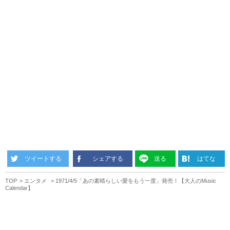
ツイートする
シェアする
送る
はてな
TOP
エンタメ
1971/4/5「あの素晴らしい愛をもう一度」発売！【大人のMusic
Calendar】