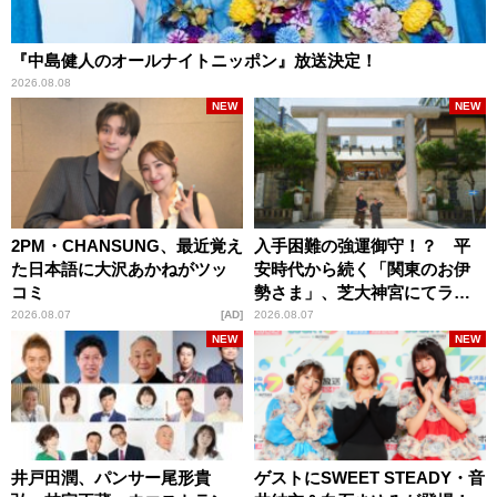
『中島健人のオールナイトニッポン』放送決定！
2026.08.08
NEW
NEW
2PM・CHANSUNG、最近覚え
入手困難の強運御守！？ 平
た日本語に大沢あかねがツッ
安時代から続く「関東のお伊
コミ
勢さま」、芝大神宮にてラン
パンプスが合格祈願！
2026.08.07
AD
2026.08.07
NEW
NEW
井戸田潤、パンサー尾形貴
ゲストにSWEET STEADY・音