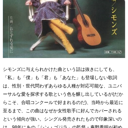
シモンズに与えられかけた曲という話は抜きにしても、
「私」も「僕」も「君」も「あなた」も登場しない歌詞
は、性別・世代問わずあらゆる人種が対応可能な、ユニバ
ーサルな愛を探求する歌という色を醸し出しているが(だか
らこそ、合唱コンクールで好まれるのだ)、当時から最近に
至るまで、この曲はなぜか女性歌手に好んでカバーされる
という傾向が強い。シングル発売されたもので印象深いの
は、98年にあの「シン・ゴジラ」の監督・庵野秀明が初め