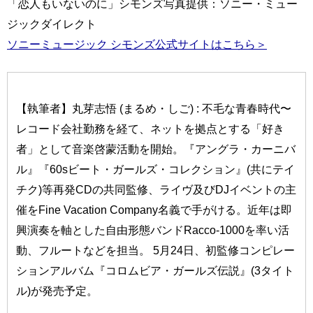
「恋人もいないのに」シモンズ写真提供：ソニー・ミュー
ジックダイレクト
ソニーミュージック シモンズ公式サイトはこちら＞
【執筆者】丸芽志悟 (まるめ・しご) : 不毛な青春時代〜
レコード会社勤務を経て、ネットを拠点とする「好き
者」として音楽啓蒙活動を開始。『アングラ・カーニバ
ル』『60sビート・ガールズ・コレクション』(共にテイ
チク)等再発CDの共同監修、ライヴ及びDJイベントの主
催をFine Vacation Company名義で手がける。近年は即
興演奏を軸とした自由形態バンドRacco-1000を率い活
動、フルートなどを担当。 5月24日、初監修コンピレー
ションアルバム『コロムビア・ガールズ伝説』(3タイト
ル)が発売予定。