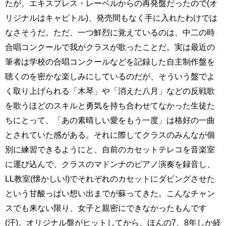
たが、エキスプレス・レーベルからの再発盤だったので(オ
リジナルはキャピトル)、発売間もなく手に入れたわけでは
なさそうだ。ただ、一つ鮮烈に覚えているのは、中二の時
合唱コンクールで我がクラスが歌ったことだ。実は最近の
筆者は学校の合唱コンクールなどを記録した自主制作盤を
聴くのを密かな楽しみにしているのだが、そういう盤でよ
く取り上げられる「木琴」や「消えた八月」などの反戦歌
を歌うほどのスキルと勇気を持ち合わせてなかった生徒た
ちにとって、「あの素晴しい愛をもう一度」は格好の一曲
とされていた感がある。それに際してクラスのみんなが個
別に練習できるようにと、自前のカセットテレコを音楽室
に運び込んで、クラスのマドンナのピアノ演奏を録音し、
LL教室(懐かしい!)でそれぞれのカセットにダビングさせた
という甘酸っぱい想い出までが蘇ってきた。こんなチャン
スでも来ない限り、女子と親密にできなかったもんです
(汗)。オリジナル盤がヒットしてから、ほんの7、8年しか経