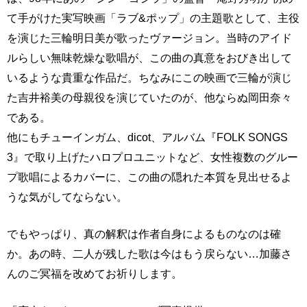
て手がけた実写映画「ラブ&ポップ」の主題歌として、主役
を演じた三輪明日美が歌ったヴァージョン。当時のアイド
ルらしい無味乾燥な歌唱が、この曲の真意をおびき出して
いるような貴重な作品だ。ちなみにこの映画で三輪が演じ
た吉井裕美の母親役を演じていたのが、他ならぬ岡田奈々
である。
他にもチューインガム、dicot、アルバム『FOLK SONGS
3』で取り上げたハロプロユニットなど、女性複数のグルー
プ歌唱によるカバーに、この曲の隠れた本質を見出せるよ
うな気がしてならない。
でもやっぱり、真の解釈は作者自身によるものなのは確
か。あの時、二人が残した歌は今はもう戻らない…加藤さ
んのご冥福を改めてお祈りします。