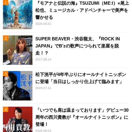
『モアナと伝説の海』TSUZUMI（ME:I）×尾上
松也、ミュージカル・アドベンチャーで美声を
響かせる
2026.08.01
SUPER BEAVER・渋谷龍太、『ROCK IN
JAPAN』でB’zの歌声につられて楽屋を脱
走！？
2017.08.14
松下洸平が4年半ぶりにオールナイトニッポン
に登場「当日はしっかり仕上げて臨みます」
2026.07.31
「いつでも肩は温まっております」デビュー30
周年の西川貴教が『オールナイトニッポン』に
登場！
2026.08.03