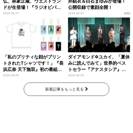
弘、林家正蔵、ウエストラン
井結衣＆白石まゆみが登場！
ドが生登場！『ラジオビバリ
公開収録で素顔全開！
ー昼ズ』
2026.08.07
2026.08.07
AD
「私のプリティな顔がプリン
ダイアモンド✡ユカイ、「夏休
トされたTシャツです！」『長
みに読んでみて」世界的ベス
浜広奈 天下無双』初の番組グ
トセラー『アナスタシア』を
ッズ発売
紹介
2026.08.05
2026.08.05
新着記事をもっと見る