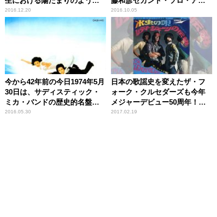
生における陽だまりのような
藤和彦セカンド・ソロ・アル
アルバムである【大人のMusic
バム『スーパー・ガス』
2016.12.20
2016.10.05
Calendar】
【大人のMusic Calendar】
今から42年前の今日1974年5月
日本の歌謡史を変えたザ・フ
30日は、サディスティック・
ォーク・クルセダーズも今年
ミカ・バンドの歴史的名盤
メジャーデビュー50周年！
『黒船』が約450時間という前
【GO!GO!ドーナツ盤ハンタ
2016.05.30
2017.02.19
代未聞のレコーディング時間
ー】
を費やして完成した日。
【大人のMusic Calendar】