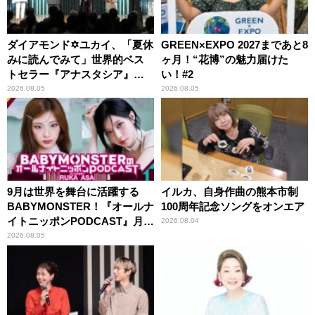
ダイアモンド✡ユカイ、「夏休
GREEN×EXPO 2027まであと8
みに読んでみて」世界的ベス
ヶ月！“花博”の魅力届けた
トセラー『アナスタシア』を
い！#2
紹介
2026.08.05
2026.08.05
9月は世界を舞台に活躍する
イルカ、自身作曲の熊本市制
BABYMONSTER！『オールナ
100周年記念ソングをオンエア
イトニッポンPODCAST』月替
2026.08.04
わりパーソナリティ
2026.08.05