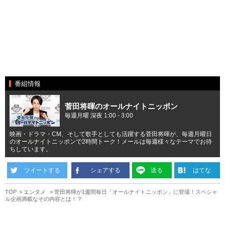
番組情報
菅田将暉のオールナイトニッポン
毎週月曜 深夜 1:00 - 3:00
映画・ドラマ・CM、そして歌手としても活躍する菅田将暉が、毎週月曜日
のオールナイトニッポンで2時間トーク！メールは毎週様々なテーマでお待
ちしています。
ツイートする
シェアする
送る
はてな
TOP
エンタメ
菅田将暉が1週間毎日「オールナイトニッポン」に登場！スペシャ
ル企画満載なその内容とは！？