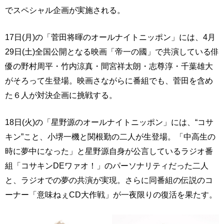
でスペシャル企画が実施される。
17日(月)の「菅田将暉のオールナイトニッポン」には、4月
29日(土)全国公開となる映画「帝一の國」で共演している俳
優の野村周平・竹内涼真・間宮祥太朗・志尊淳・千葉雄大
がそろって生登場。映画さながらに番組でも、菅田を含め
た６人が対決企画に挑戦する。
18日(火)の「星野源のオールナイトニッポン」には、“コサ
キン”こと、小堺一機と関根勤の二人が生登場。「中高生の
時に夢中になった」と星野源自身が公言しているラジオ番
組「コサキンDEワァオ！」のパーソナリティだった二人
と、ラジオでの夢の共演が実現。さらに同番組の伝説のコ
ーナー「意味ねぇCD大作戦」が一夜限りの復活を果たす。