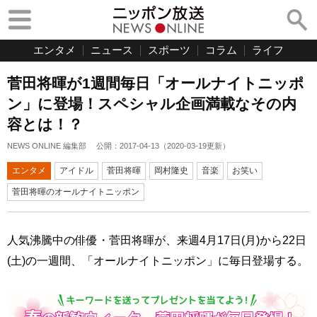
エンタメ
ニュース
スポーツ
コラム
ライフ
菅田将暉が1週間毎日「オールナイトニッポ
ン」に登場！スペシャル企画満載なその内
容とは！？
NEWS ONLINE 編集部
公開：
2017-04-13
（
2020-03-19
更新）
エンタメ
アイドル
菅田将暉
岡村隆史
音楽
お笑い
菅田将暉のオールナイトニッポン
人気沸騰中の俳優・菅田将暉が、来週4月17日(月)から22日
(土)の一週間、「オールナイトニッポン」に毎日登場する。