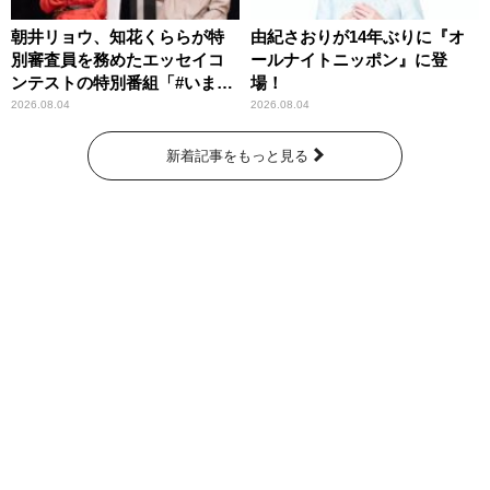
朝井リョウ、知花くららが特
由紀さおりが14年ぶりに『オ
別審査員を務めたエッセイコ
ールナイトニッポン』に登
ンテストの特別番組「#いまあ
場！
なたに伝えたいこと」
2026.08.04
2026.08.04
新着記事をもっと見る