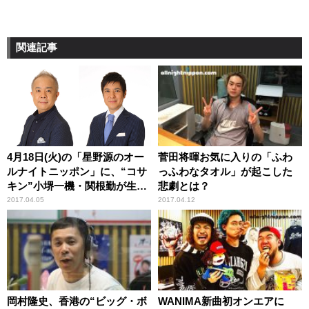
関連記事
4月18日(火)の「星野源のオー
菅田将暉お気に入りの「ふわ
ルナイトニッポン」に、“コサ
っふわなタオル」が起こした
キン”小堺一機・関根勤が生出
悲劇とは？
演決定！
2017.04.05
2017.04.12
岡村隆史、香港の“ビッグ・ボ
WANIMA新曲初オンエアに