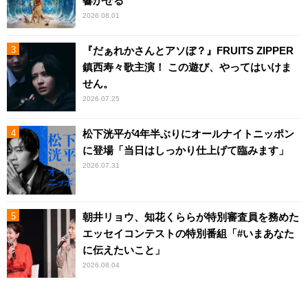
響かせる
2026.08.01
『だぁれかさんとアソぼ？』FRUITS ZIPPER
鎮西寿々歌主演！ この遊び、やってはいけま
せん。
2026.07.25
松下洸平が4年半ぶりにオールナイトニッポン
に登場「当日はしっかり仕上げて臨みます」
2026.07.31
朝井リョウ、知花くららが特別審査員を務めた
エッセイコンテストの特別番組「#いまあなた
に伝えたいこと」
2026.08.04