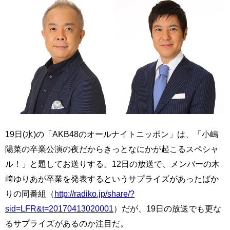
19日(水)の「AKB48のオールナイトニッポン」は、「小嶋
陽菜の卒業公演の夜だからきっとなにかが起こるスペシャ
ル！」と題してお送りする。12日の放送で、メンバーの木
﨑ゆりあが卒業を発表するというサプライズがあったばか
りの同番組（
http://radiko.jp/share/?
sid=LFR&t=20170413020001
）だが、19日の放送でも更な
るサプライズがあるのか注目だ。