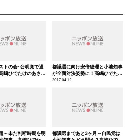
ストの会･公明党で過
都議選に向け安倍総理と小池知事
高嶋ひでたけのあさラ
が全面対決姿勢に！高嶋ひでたけ
のあさラジ！
2017.04.12
題～未だ判断時期を明
都議選まであと3ヶ月～自民党は
池知事 高嶋ひでたけ
小池知事とどう闘う？高嶋ひでた