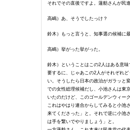
それでその直後ですよ。蓮舫さんが民
高嶋）あ、そうでしたっけ？
鈴木）もっと言うと、知事選の候補に
高嶋）挙がった挙がった。
鈴木）ということはこの2人はある意味
要するに、じゃあこの2人がそれぞれど
い。そうしたら日本の政治がガラッと
での女性総理候補だし、小池さんは東
いたのだけど、このゴールデンウィー
これはやはり連合からしてみると小池
来てくださった」と。それで逆に小池
は手を繋いでやりましょう」と。
一方蓮舫さん、これ本来は民進党の代