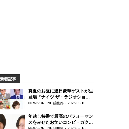
新着記事
真夏のお昼に連日豪華ゲストが生
登場『ナイツ ザ・ラジオショ
ー』
NEWS ONLINE 編集部
2026.08.10
年越し特番で最高のパフォーマン
スをみせたお笑いコンビ・ガクヅ
ケが満を持して『オールナイトニ
NEWS ONLINE 編集部
2026.08.10