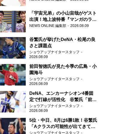
ッポン0(ZERO)』に登場！
「宇宙兄弟」の小山宙哉がゲスト
出演！地上波特番『マンガのラジ
オ 宇宙兄弟スペシャル 』
NEWS ONLINE 編集部
2026.08.09
谷繁氏が挙げたDeNA・松尾の良
さと課題点
ショウアップナイタースタッフ
2026.08.09
前田智徳氏が見た今季の広島・小
園海斗
ショウアップナイタースタッフ
2026.08.09
DeNA、エンカーナシオン4番固
定で打線が活性化 谷繁氏「前後
の流れがすごく良くなりました
ショウアップナイタースタッフ
2026.08.09
ね」
5位・中日、8月は6勝1敗！谷繁氏
「Aクラスの可能性が出てきてい
ますね」
ショウアップナイタースタッフ