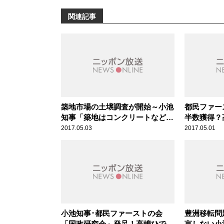
関連記事
築地市場の土壌調査が開始～小池
都民ファー
知事「築地はコンクリートなどで
半数獲得？
覆われているから安全」高嶋ひで
ジ！
2017.05.03
2017.05.01
たけのあさラジ！
小池知事･都民ファーストの会
豊洲移転問
「国政研究会」発足！高嶋ひでた
言しない小