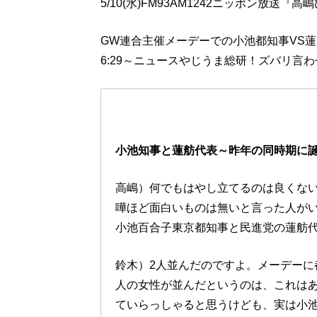
5/10(水)FM93AM1242ニッポン放
GW連合主催メーデーでの小池都知事VS
6:29～ニュースやじうま総研！ズバリ言
小池知事と蓮舫代表～昨年の同時期に
高嶋）何でもはやし立てるのは良くな
嘩ほど面白いものは無いと言った人が
小池百合子東京都知事と民進党の蓮舫
鈴木）2人並んだのですよ。メーデーに
人の女性が並んだというのは、これは
ていらっしゃると思うけども、実は小