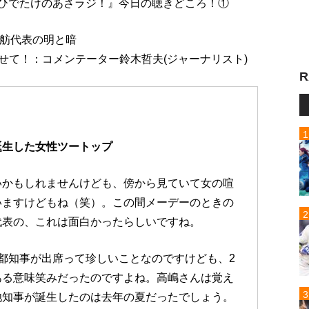
送『高嶋ひでたけのあさラジ！』今日の聴きどころ！①
蓮舫代表の明と暗
わせて！：コメンテーター鈴木哲夫(ジャーナリスト)
R
誕生した女性ツートップ
いかもしれませんけども、傍から見ていて女の喧
いますけどもね（笑）。この間メーデーのときの
代表の、これは面白かったらしいですね。
都知事が出席って珍しいことなのですけども、2
ある意味笑みだったのですよね。高嶋さんは覚え
池知事が誕生したのは去年の夏だったでしょう。