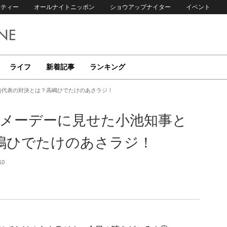
リティー
オールナイトニッポン
ショウアップナイター
イベント
ライフ
新着記事
ランキング
舫代表の対決とは？高嶋ひでたけのあさラジ！
？メーデーに見せた小池知事と
嶋ひでたけのあさラジ！
10