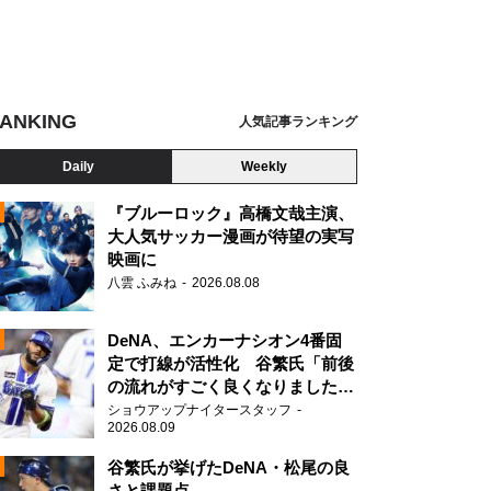
ANKING
人気記事ランキング
Daily
Weekly
『ブルーロック』高橋文哉主演、
大人気サッカー漫画が待望の実写
映画に
N
八雲 ふみね
2026.08.08
DeNA、エンカーナシオン4番固
定で打線が活性化 谷繁氏「前後
の流れがすごく良くなりました
ね」
ショウアップナイタースタッフ
2026.08.09
谷繁氏が挙げたDeNA・松尾の良
さと課題点