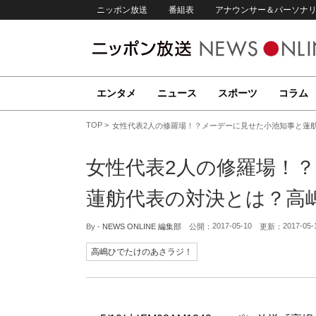
ニッポン放送
番組表
アナウンサー＆パーソナ
エンタメ
ニュース
スポーツ
コラム
TOP
女性代表2人の修羅場！？メーデーに見せた小池知事と蓮
女性代表2人の修羅場！
蓮舫代表の対決とは？高
2017-05-10
2017-05-
By -
NEWS ONLINE 編集部
公開：
更新：
高嶋ひでたけのあさラジ！