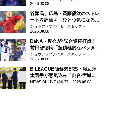
2026.08.08
谷繁氏、広島・斉藤優汰のストレ
ートを評価も「ひとつ気になるこ
とが…」
ショウアップナイタースタッフ
2026.08.08
DeNA・度会が4試合連続打点！
前田智徳氏「超積極的なバッター
はチャンスに強い」
ショウアップナイタースタッフ
2026.08.08
B.LEAGUE仙台89ERS・渡辺翔
太選手が意気込み「仙台‧宮城を
さらに盛り上げていきたいです」
NEWS ONLINE 編集部
2026.08.08