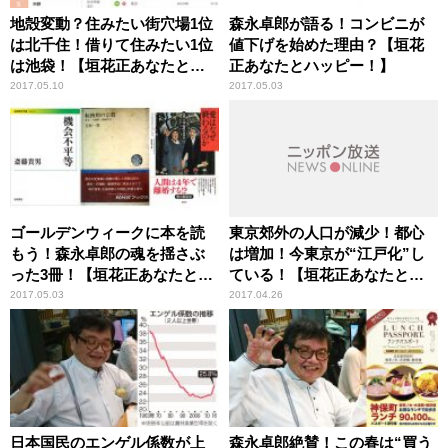
地殻変動？住みたい街穴場1位
森永卓郎が語る！コンビニが
は北千住！借りて住みたい1位
値下げを始めた理由？【垣花
は池袋！【垣花正あなたとハ
正あなたとハッピー！】
ッピー！】
2017.05.10
2017.05.03
ゴールデンウィークに本を読
東京郊外の人口が減少！都心
もう！森永卓郎の魂を揺さぶ
は増加！今東京が“江戸化”し
った3冊！【垣花正あなたとハ
ている！【垣花正あなたとハ
ッピー！】
ッピー！】
2017.05.03
2017.04.26
日本国民のエンゲル係数が上
森永卓郎絶賛！この春は“買う