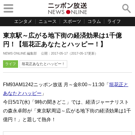
エンタメ
ニュース
スポーツ
コラム
ライフ
東京駅～広がる地下街の経済効果は1千億
円！【垣花正あなたとハッピー！】
NEWS ONLINE 編集部
公開：
2017-05-17
（
2017-05-17
更新）
ライフ
垣花正あなたとハッピー！
FM93AM1242ニッポン放送 月～金8:00～11:30「
垣花正と
あなたとハッピー
」
今日5/17(水)「9時の聞きどこ」では、経済ジャーナリスト
の森永卓郎が「東京駅周辺～広がる地下街の経済効果は1千
億円！」と題して熱弁！