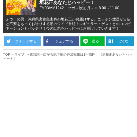
垣花正あなたとハッピー！
FM93/AM1242ニッポン放送 月～木 8:00～11:00
ふつーの男・沖縄県宮古島出身の垣花正がお届けする、ニッポン放送が自信
と不安をもってお送りする朝のワイド番組！レギュラー・ゲストとのコンビ
ネーションもバッチリ！今の話題をハッピーにお届けしていきます！
ツイートする
シェアする
送る
はてな
TOP
ライフ
東京駅～広がる地下街の経済効果は1千億円！【垣花正あなたとハッ
ピー！】