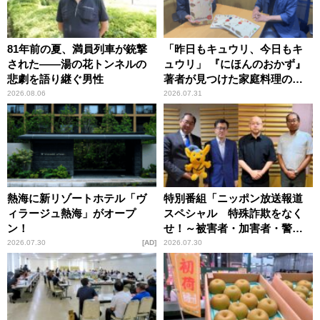
81年前の夏、満員列車が銃撃
「昨日もキュウリ、今日もキ
された――湯の花トンネルの
ュウリ」 『にほんのおかず』
悲劇を語り継ぐ男性
著者が見つけた家庭料理の知
恵
2026.08.06
2026.07.31
熱海に新リゾートホテル「ヴ
特別番組「ニッポン放送報道
ィラージュ熱海」がオープ
スペシャル 特殊詐欺をなく
ン！
せ！～被害者・加害者・警視
庁が語るトクリュウの実態
2026.07.30
AD
2026.07.30
～」放送