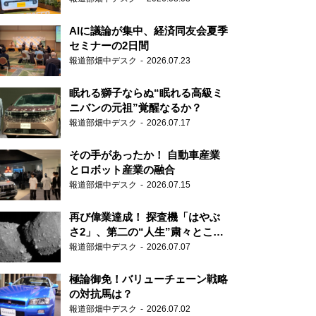
AIに議論が集中、経済同友会夏季
セミナーの2日間
報道部畑中デスク
2026.07.23
眠れる獅子ならぬ“眠れる高級ミ
ニバンの元祖”覚醒なるか？
報道部畑中デスク
2026.07.17
その手があったか！ 自動車産業
とロボット産業の融合
報道部畑中デスク
2026.07.15
再び偉業達成！ 探査機「はやぶ
さ2」、第二の“人生”粛々とこな
す
報道部畑中デスク
2026.07.07
極論御免！バリューチェーン戦略
の対抗馬は？
報道部畑中デスク
2026.07.02