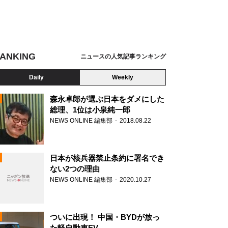
ANKING
ニュースの人気記事ランキング
Daily
Weekly
森永卓郎が選ぶ日本をダメにした
総理、1位は小泉純一郎
NEWS ONLINE 編集部
2018.08.22
N
日本が核兵器禁止条約に署名でき
ない2つの理由
NEWS ONLINE 編集部
2020.10.27
ついに出現！ 中国・BYDが放っ
た軽自動車EV