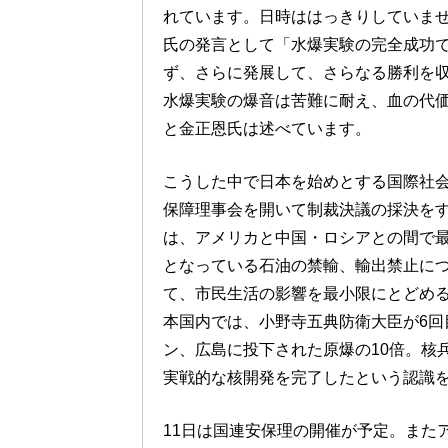
れています。日時ははっきりしていま
氏の発言として「水爆実験の完全成功
ず、さらに発展して、さらなる勝利を
水爆実験の爆音は苦難に耐え、血の代
と金正恩氏は述べています。
こうした中で日本を始めとする国際社会
保障理事会を開いて制裁決議の採決を
は、アメリカと中国・ロシアとの間で
となっている石油の禁輸、輸出禁止に
て、市民生活の影響を最小限にとどめ
本国内では、小野寺五典防衛大臣が6回
ン、広島に投下された原爆の10倍。核
実戦的な核開発を完了したという認識
11日は国連安保理の開催が予定。また