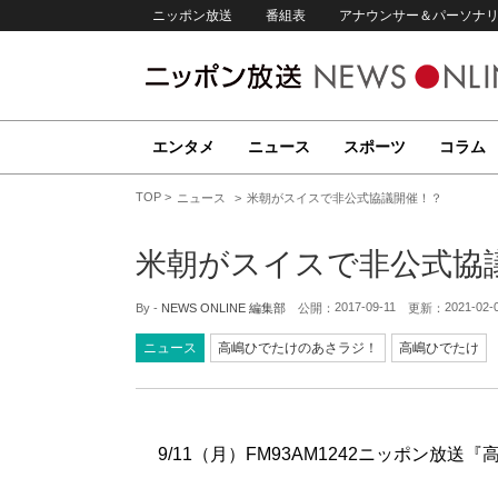
ニッポン放送
番組表
アナウンサー＆パーソナ
エンタメ
ニュース
スポーツ
コラム
TOP
ニュース
米朝がスイスで非公式協議開催！？
米朝がスイスで非公式協
2017-09-11
2021-02-
By -
NEWS ONLINE 編集部
公開：
更新：
ニュース
高嶋ひでたけのあさラジ！
高嶋ひでたけ
9/11（月）FM93AM1242ニッポン