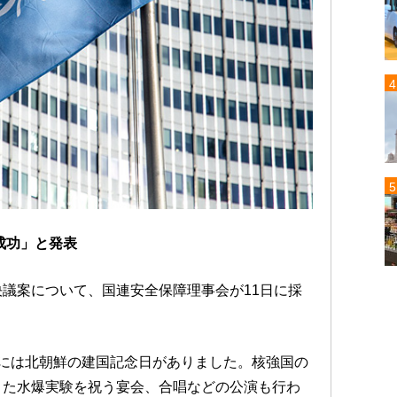
成功」と発表
議案について、国連安全保障理事会が11日に採
。
には北朝鮮の建国記念日がありました。核強国の
また水爆実験を祝う宴会、合唱などの公演も行わ