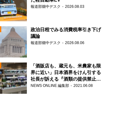
報道部畑中デスク
2026.08.03
政治日程でみる消費税率引き下げ
議論
報道部畑中デスク
2026.08.06
N
「酒販店も、蔵元も、米農家も限
界に近い」日本酒界をけん引する
社長が訴える『酒類の提供禁止』
N
策の大打撃
NEWS ONLINE 編集部
2021.06.08