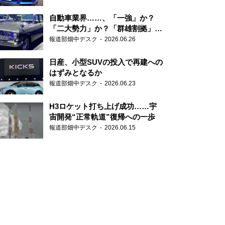
自動車業界……、「一強」か？
「二大勢力」か？「群雄割拠」
か？
報道部畑中デスク
2026.06.26
日産、小型SUVの投入で再建への
はずみとなるか
報道部畑中デスク
2026.06.23
H3ロケット打ち上げ成功……宇
宙開発“正常軌道”復帰への一歩
報道部畑中デスク
2026.06.15