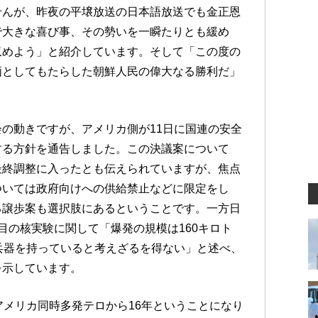
せんが、昨夜の平壌放送の日本語放送でも金正恩
で大きな喜び事、その勢いを一瞬たりとも緩め
収めよう」と紹介しています。そして「この度の
価としてもたらした朝鮮人民の偉大なる勝利だ」
の動きですが、アメリカ側が11日に国連の安全
する方針を通告しました。この決議案について
最終調整に入ったとも伝えられていますが、焦点
ついては政府向けへの供給禁止などに限定をし
る譲歩案も選択肢にあるということです。一方日
目の核実験に関して「爆発の規模は160キロト
兵器を持っていると考えざるを得ない」と述べ、
を示しています。
アメリカ同時多発テロから16年ということになり