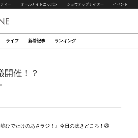
リティー
オールナイトニッポン
ショウアップナイター
イベント
ライフ
新着記事
ランキング
議開催！？
01
放送『高嶋ひでたけのあさラジ！』今日の聴きどころ！③