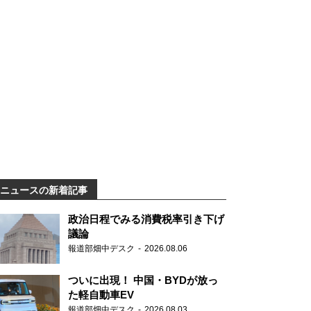
ニュースの新着記事
政治日程でみる消費税率引き下げ
議論
報道部畑中デスク
2026.08.06
ついに出現！ 中国・BYDが放っ
た軽自動車EV
報道部畑中デスク
2026.08.03