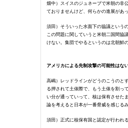
畑中）スイスのジュネーブで米朝の非
ておりませんけど、何らかの進展があ
須田）そういった水面下の協議という
この問題に関していうと米朝二国間協
けない。集団でやるというのは北朝鮮
アメリカによる先制攻撃の可能性はな
高嶋）レッドラインがどうのこうのと
る押されて土俵際で、もう土俵を割っ
い分が通っていって、核は保有させた
論を考えると日本が一番脅威を感じる
須田）正式に核保有国と認定が行われ