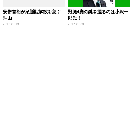
安倍首相が衆議院解散を急ぐ
野党4党の鍵を握るのは小沢一
理由
郎氏！
2017.09.19
2017.09.20