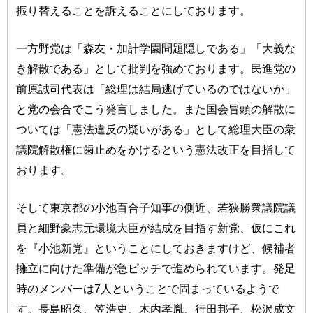
振り替えることを訴えることにしております。
一方野党は「森友・加計学園問題隠しである」「大義な
き解散である」として批判を強めております。民進党の
前原誠司代表は「総理は結局逃げているのではないか」
と党の会合でこう発言しました。また国会冒頭の解散に
ついては「憲法違反の疑いがある」として総理大臣の衆
議院解散権に歯止めをかけるという憲法改正を目指して
おります。
そして東京都の小池百合子知事の側近、若狭勝衆議院議
員と細野豪志元環境大臣が結成を目指す新党、仮にこれ
を『小池新党』ということにしておきますけど、候補者
擁立に向けた準備が急ピッチで進められています。発足
時のメンバーは7人ということで固まっているようで
す。長島昭久、笠浩史、木内孝胤、行田邦子、松沢成文