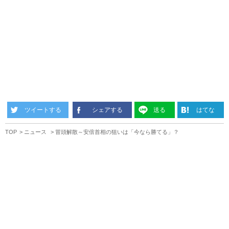
ツイートする
シェアする
送る
はてな
TOP
ニュース
冒頭解散～安倍首相の狙いは「今なら勝てる」？