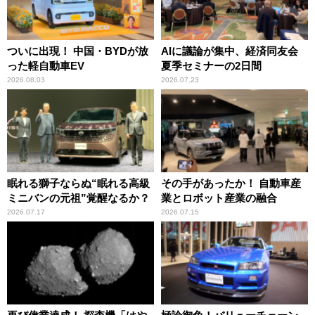
ついに出現！ 中国・BYDが放
AIに議論が集中、経済同友会
った軽自動車EV
夏季セミナーの2日間
2026.08.03
2026.07.23
眠れる獅子ならぬ“眠れる高級
その手があったか！ 自動車産
ミニバンの元祖”覚醒なるか？
業とロボット産業の融合
2026.07.17
2026.07.15