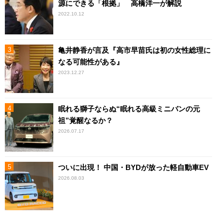
源にできる「根拠」 高橋洋一が解説
2022.10.12
亀井静香が言及『高市早苗氏は初の女性総理に
なる可能性がある』
2023.12.27
眠れる獅子ならぬ“眠れる高級ミニバンの元
祖”覚醒なるか？
2026.07.17
ついに出現！ 中国・BYDが放った軽自動車EV
2026.08.03