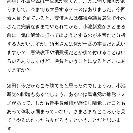
高嶋）小選挙区は一旦風が吹くと、片方に傾く傾向があ
りまして。今までも大勝するケースはありました。今回
素人目で見ていると、安倍さんは都議会議員選挙で小池
さんに完膚なきまでやられてから、小池新党がまとまる
前に一気に解散に打って出ようとするのが本音だと分析
する人がいますが。須田さんは何が一番の本音だと思い
ますか？ 憲法改正や消費税だとか後で付けることはい
ろいろありますけど。勝負ということになるとどこにあ
りますか？
須田）今だからこそ勝てると思ったのでしょうね。小池
新党の問題もあるでしょう。あるいは民進党の離党ドミ
ノがあって、しかも幹事長候補が辞任し離党したことも
あって体制が固まっていない。さまざまなところから見
て「やるのだったら今だろう」ということだと思いま
す。