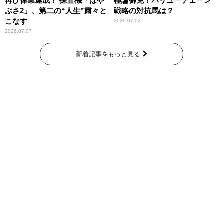
再び偉業達成！ 探査機「はや
極論御免！バリューチェーン
ぶさ2」、第二の“人生”粛々と
戦略の対抗馬は？
こなす
2026.07.02
2026.07.07
新着記事をもっと見る