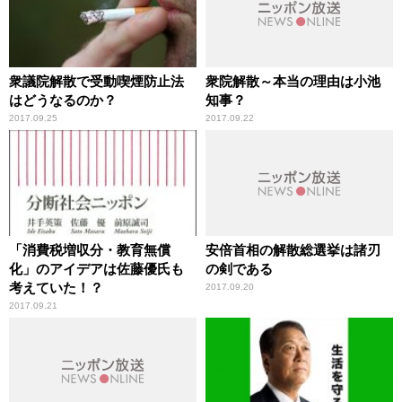
衆議院解散で受動喫煙防止法
衆院解散～本当の理由は小池
はどうなるのか？
知事？
2017.09.25
2017.09.22
「消費税増収分・教育無償
安倍首相の解散総選挙は諸刃
化」のアイデアは佐藤優氏も
の剣である
考えていた！？
2017.09.20
2017.09.21