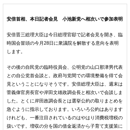
安倍首相、本日記者会見 小池新党へ相次いで参加表明
安倍晋三総理大臣は今日総理官邸で記者会見を開き、臨
時国会冒頭の今月28日に衆議院を解散する意向を表明
します。
その後の自民党の臨時役員会、公明党の山口那津男代表
との自公党首会談と。政府与党間での環境整備を得て会
見ということになりそうです。安倍総理大臣は、週末は
菅義偉官房長官や岸田文雄政調会長と相次いで会談しま
した。とくに岸田政調会長とは選挙公約の取りまとめを
急ぐように指示しております。いろいろ公約はあります
けれども、一番注目されているのはやはり消費税増税の
扱いです。増収の分を国の借金返済から子育て支援策に