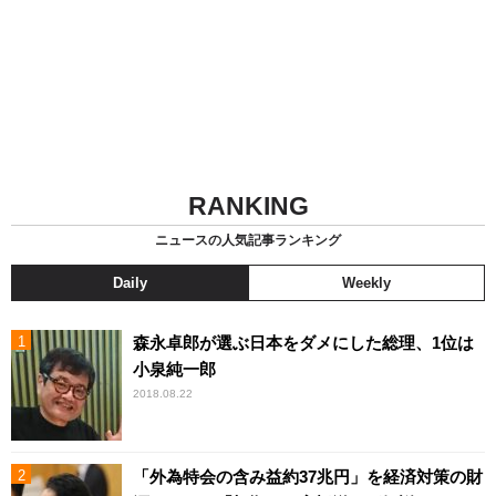
RANKING
ニュースの人気記事ランキング
Daily
Weekly
森永卓郎が選ぶ日本をダメにした総理、1位は
小泉純一郎
2018.08.22
「外為特会の含み益約37兆円」を経済対策の財