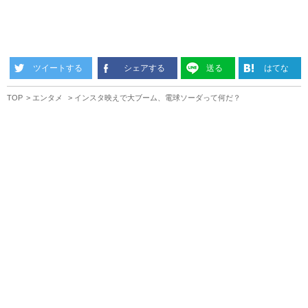
ツイートする
シェアする
送る
はてな
TOP
エンタメ
インスタ映えで大ブーム、電球ソーダって何だ？