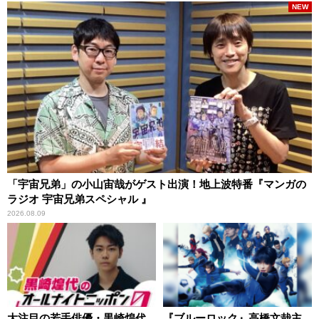
NEW
「宇宙兄弟」の小山宙哉がゲスト出演！地上波特番『マンガの
ラジオ 宇宙兄弟スペシャル 』
2026.08.09
大注目の若手俳優・黒崎煌代
『ブルーロック』高橋文哉主