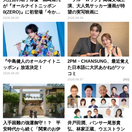
が『オールナイトニッポン
演、大人気サッカー漫画が待
0(ZERO)』に初登場「今から
望の実写映画に
とてもワクワクしておりま
2026.08.08
2026.08.08
す！」
『中島健人のオールナイトニ
2PM・CHANSUNG、最近覚え
ッポン』放送決定！
た日本語に大沢あかねがツッ
コミ
2026.08.08
2026.08.07
AD
入手困難の強運御守！？ 平
井戸田潤、パンサー尾形貴
安時代から続く「関東のお伊
弘、林家正蔵、ウエストラン