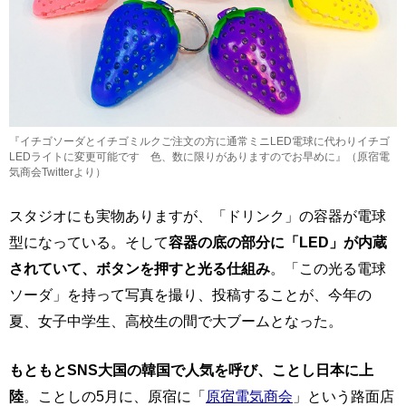
『イチゴソーダとイチゴミルクご注文の方に通常ミニLED電球に代わりイチゴ
LEDライトに変更可能です 色、数に限りがありますのでお早めに』（原宿電
気商会Twitterより）
スタジオにも実物ありますが、「ドリンク」の容器が電球
型になっている。そして
容器の底の部分に「LED」が内蔵
されていて、ボタンを押すと光る仕組み
。「この光る電球
ソーダ」を持って写真を撮り、投稿することが、今年の
夏、女子中学生、高校生の間で大ブームとなった。
もともとSNS大国の韓国で人気を呼び、ことし日本に上
陸
。ことしの5月に、原宿に「
原宿電気商会
」という路面店