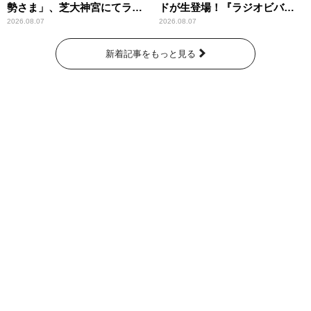
勢さま」、芝大神宮にてラン
ドが生登場！『ラジオビバリ
パンプスが合格祈願！
ー昼ズ』
2026.08.07
2026.08.07
新着記事をもっと見る