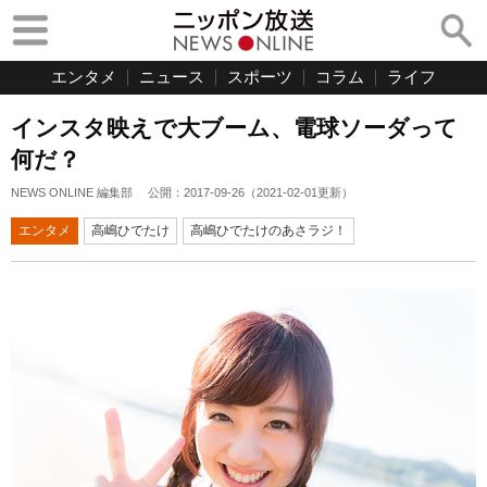
エンタメ
ニュース
スポーツ
コラム
ライフ
インスタ映えで大ブーム、電球ソーダって
何だ？
NEWS ONLINE 編集部
公開：
2017-09-26
（
2021-02-01
更新）
エンタメ
高嶋ひでたけ
高嶋ひでたけのあさラジ！