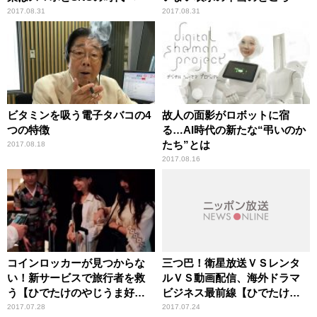
2017.08.31
2017.08.31
ビタミンを吸う電子タバコの4
故人の面影がロボットに宿
つの特徴
る…AI時代の新たな“弔いのか
たち”とは
2017.08.18
2017.08.16
コインロッカーが見つからな
三つ巴！衛星放送ＶＳレンタ
い！新サービスで旅行者を救
ルＶＳ動画配信、海外ドラマ
う【ひでたけのやじうま好奇
ビジネス最前線【ひでたけの
心】
やじうま好奇心】
2017.07.28
2017.07.24