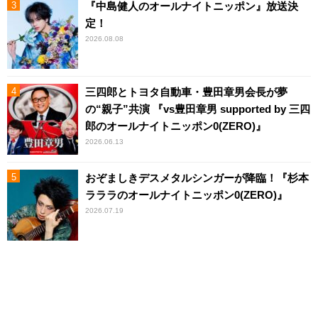
『中島健人のオールナイトニッポン』放送決
定！
2026.08.08
三四郎とトヨタ自動車・豊田章男会長が夢
の“親子”共演 『vs豊田章男 supported by 三四
郎のオールナイトニッポン0(ZERO)』
2026.06.13
おぞましきデスメタルシンガーが降臨！『杉本
ラララのオールナイトニッポン0(ZERO)』
2026.07.19