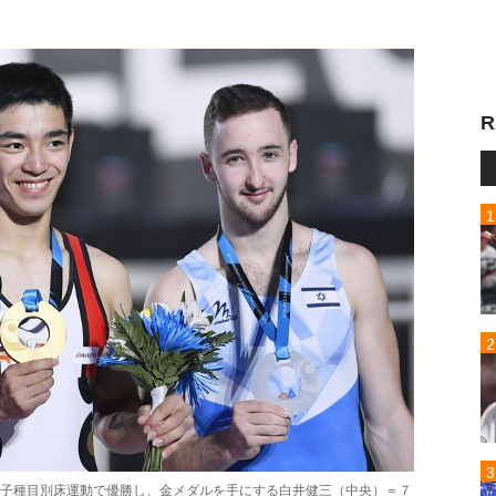
R
男子種目別床運動で優勝し、金メダルを手にする白井健三（中央）＝７