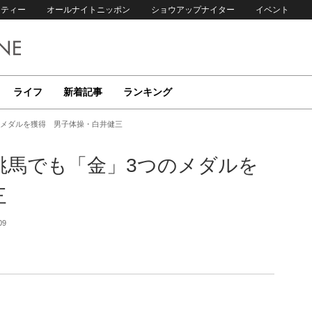
リティー
オールナイトニッポン
ショウアップナイター
イベント
ライフ
新着記事
ランキング
のメダルを獲得 男子体操・白井健三
跳馬でも「金」3つのメダルを
三
09