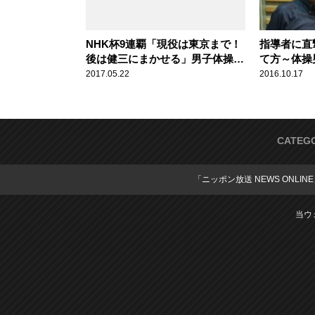
NHK杯9連覇「現役は東京まで！
指導者に直
後は健三にまかせる」男子体操･
て方～体操
内村航平(28歳) スポーツ人間模様
編] 【ひ
2017.05.22
2016.10.17
心】
CATEG
「ニッポン放送 NEWS ONLIN
当ウ