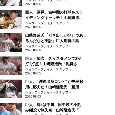
ショウアップナイタースタッフ
2026.08.06
て」
巨人・笹原、右中間の打球をスラ
イディングキャッチ！山崎隆造氏
「一歩でも遅れたら…」
ショウアップナイタースタッフ
2026.08.06
山崎隆造氏「引き出しがひとつあ
るんだなと実証」巨人期待の高卒
2年目が技あり安打
ショウアップナイタースタッフ
2026.08.06
巨人・知念、久々スタメンで2安
打1打点！山崎隆造氏「泥臭さを
感じる」、「ジャイアンツには少
ショウアップナイタースタッフ
2026.08.05
ないタイプ」
巨人、“沖縄出身コンビ”が先発起
用に応えた！山崎隆造氏「起用が
当たった」
ショウアップナイタースタッフ
2026.08.05
巨人、8回は中川、田中瑛の小刻
み継投で無失点 山崎隆造氏「確