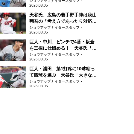
実に勝ちにいくところ」
ショウアップナイタースタッフ
2026.08.05
天谷氏、広島の若手野手陣は秋山
翔吾の「考え方であったり対応力
を勉強して」
ショウアップナイタースタッフ
2026.08.05
巨人・中川、ピンチで4番・坂倉
を三振に仕留める！ 天谷氏「投
げミスなく追い込んだ。そこに尽
ショウアップナイタースタッフ
2026.08.05
きる」
巨人・浦田、第1打席に10球粘っ
て四球を選ぶ 天谷氏「大きなダ
メージを与えることができた四
ショウアップナイタースタッフ
2026.08.05
球」