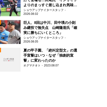
よりのまっすぐ差し込まれ気味で
したね」
ショウアップナイタースタッフ
2026.08.02
2
巨人、8回は中川、田中瑛の小刻
み継投で無失点 山崎隆造氏「確
実に勝ちにいくところ」
ショウアップナイタースタッフ
2026.08.05
2
夏の甲子園、「絶叫定型文」の選
手宣誓はいつ・なぜ「独創的宣
誓」に変わったのか
2
オグマナオト
2023.08.07