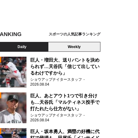
ANKING
スポーツの人気記事ランキング
Daily
Weekly
巨人・増田大、送りバントを決め
られず…天谷氏「信じて出してい
るわけですから」
ショウアップナイタースタッフ
2026.08.04
2
巨人、あとアウト1つで引き分け
も…天谷氏「マルティネス投手で
打たれたら仕方がない」
2
ショウアップナイタースタッフ
2026.08.04
巨人・坂本勇人、満塁の好機に代
打で登場も…田尾氏「インサイド