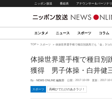
ニッポン放送
番組表
アナウンサー＆パーソナ
エンタメ
ニュース
スポーツ
コラム
TOP
スポーツ
体操世界選手権で種目別跳馬でも「金」3つ
体操世界選手権で種目別
獲得 男子体操・白井健
2017-10-09
2017-10-
By -
NEWS ONLINE 編集部
公開：
更新：
スポーツ
高嶋ひでたけのあさラジ！