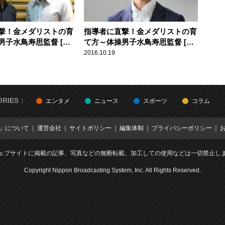
撃！金メダリストの育
指導者に直撃！金メダリストの育
男子水鳥寿思監督 [前
て方～体操男子水鳥寿思監督 [後
でたけのやじうま好奇
編] 【ひでたけのやじうま好奇
2016.10.19
心】
ORIES：
エンタメ
ニュース
スポーツ
コラム
E」について
運営会社
サイトポリシー
編集体制
プライバシーポリシー
ェブサイトに掲載の記事、写真などの無断転載、加工しての使用などは一切禁止し
Copyright Nippon Broadcasting System, Inc. All Rights Reserved.