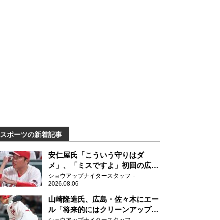
スポーツの新着記事
安仁屋氏「こういう守りはダ
メ」、「ミスですよ」初回の広島
の守備に苦言
ショウアップナイタースタッフ
2026.08.06
山崎隆造氏、広島・佐々木にエー
ル「将来的にはクリーンアップを
任せられるくらいまでは成長し