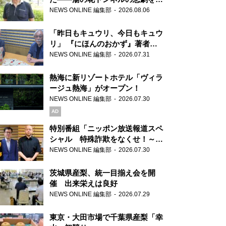
り継ぐ男性
NEWS ONLINE 編集部
2026.08.06
「昨日もキュウリ、今日もキュウ
リ」 『にほんのおかず』著者が
見つけた家庭料理の知恵
NEWS ONLINE 編集部
2026.07.31
熱海に新リゾートホテル「ヴィラ
ージュ熱海」がオープン！
NEWS ONLINE 編集部
2026.07.30
AD
特別番組「ニッポン放送報道スペ
シャル 特殊詐欺をなくせ！～被
害者・加害者・警視庁が語るトク
NEWS ONLINE 編集部
2026.07.30
リュウの実態～」放送
茨城県産梨、統一目揃え会を開
催 出来栄えは良好
NEWS ONLINE 編集部
2026.07.29
東京・大田市場で千葉県産梨「幸