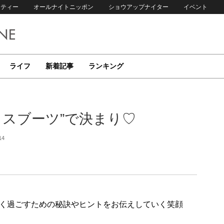
リティー
オールナイトニッポン
ショウアップナイター
イベント
ライフ
新着記事
ランキング
クスブーツ”で決まり♡
14
く過ごすための秘訣やヒントをお伝えしていく笑顔