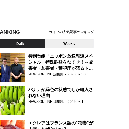
ANKING
ライフの人気記事ランキング
Daily
Weekly
特別番組「ニッポン放送報道スペ
シャル 特殊詐欺をなくせ！～被
害者・加害者・警視庁が語るトク
N
リュウの実態～」放送
NEWS ONLINE 編集部
2026.07.30
AD
バナナが緑色の状態でしか輸入さ
れない理由
NEWS ONLINE 編集部
2019.08.16
N
エクレアはフランス語の“稲妻”が
由来～なぜなのか？