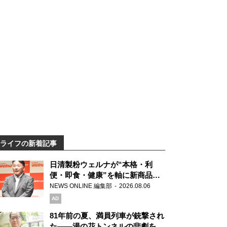
ライフの新着記事
日清製粉ウェルナが“本格・利
便・即食・健康”を軸に新商品を
展開 「マ・マー」「青の洞窟」
NEWS ONLINE 編集部
2026.08.06
ブランドを強化
AD
81年前の夏、満員列車が銃撃され
た――湯の花トンネルの悲劇を語