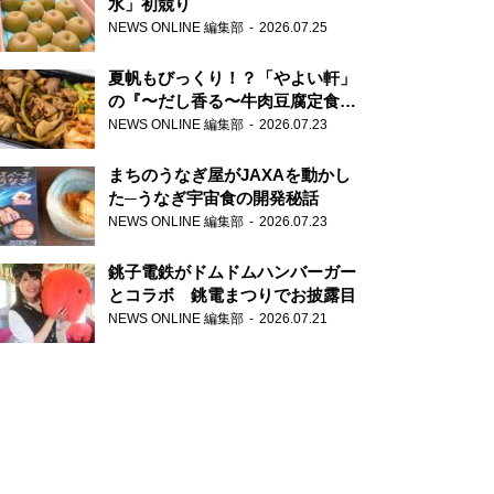
水」初競り
NEWS ONLINE 編集部
2026.07.25
夏帆もびっくり！？「やよい軒」
の『〜だし香る〜牛肉豆腐定食』
が香り高すぎる
NEWS ONLINE 編集部
2026.07.23
まちのうなぎ屋がJAXAを動かし
た─うなぎ宇宙食の開発秘話
NEWS ONLINE 編集部
2026.07.23
銚子電鉄がドムドムハンバーガー
とコラボ 銚電まつりでお披露目
NEWS ONLINE 編集部
2026.07.21