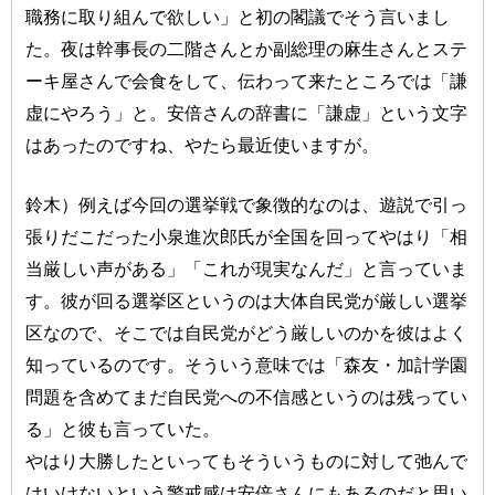
職務に取り組んで欲しい」と初の閣議でそう言いまし
た。夜は幹事長の二階さんとか副総理の麻生さんとステ
ーキ屋さんで会食をして、伝わって来たところでは「謙
虚にやろう」と。安倍さんの辞書に「謙虚」という文字
はあったのですね、やたら最近使いますが。
鈴木）例えば今回の選挙戦で象徴的なのは、遊説で引っ
張りだこだった小泉進次郎氏が全国を回ってやはり「相
当厳しい声がある」「これが現実なんだ」と言っていま
す。彼が回る選挙区というのは大体自民党が厳しい選挙
区なので、そこでは自民党がどう厳しいのかを彼はよく
知っているのです。そういう意味では「森友・加計学園
問題を含めてまだ自民党への不信感というのは残ってい
る」と彼も言っていた。
やはり大勝したといってもそういうものに対して弛んで
はいけないという警戒感は安倍さんにもあるのだと思い