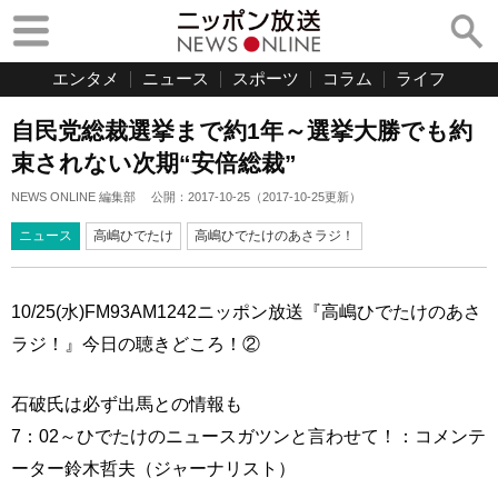
エンタメ
ニュース
スポーツ
コラム
ライフ
自民党総裁選挙まで約1年～選挙大勝でも約
束されない次期“安倍総裁”
NEWS ONLINE 編集部
公開：
2017-10-25
（
2017-10-25
更新）
ニュース
高嶋ひでたけ
高嶋ひでたけのあさラジ！
10/25(水)FM93AM1242ニッポン放送『高嶋ひでたけのあさ
ラジ！』今日の聴きどころ！②
石破氏は必ず出馬との情報も
7：02～ひでたけのニュースガツンと言わせて！：コメンテ
ーター鈴木哲夫（ジャーナリスト）