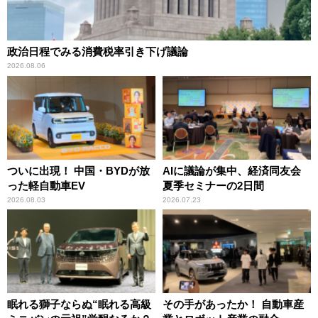
政治日程でみる消費税率引き下げ議論
2026.08.06
ついに出現！ 中国・BYDが放
AIに議論が集中、経済同友会
った軽自動車EV
夏季セミナーの2日間
2026.08.03
2026.07.23
眠れる獅子ならぬ“眠れる高級
その手があったか！ 自動車産