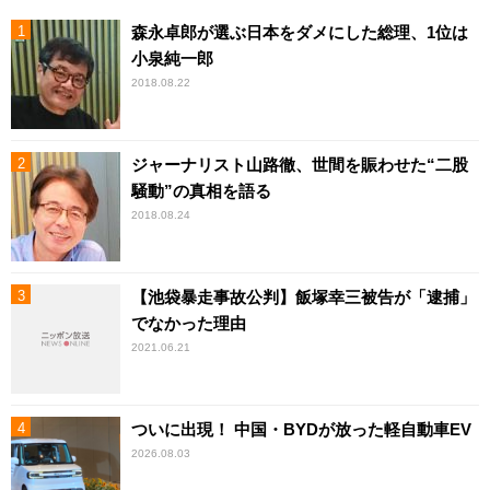
森永卓郎が選ぶ日本をダメにした総理、1位は
小泉純一郎
2018.08.22
ジャーナリスト山路徹、世間を賑わせた“二股
騒動”の真相を語る
2018.08.24
【池袋暴走事故公判】飯塚幸三被告が「逮捕」
でなかった理由
2021.06.21
ついに出現！ 中国・BYDが放った軽自動車EV
2026.08.03