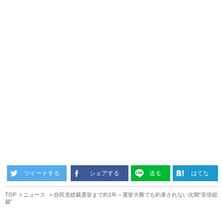
ツイートする
シェアする
送る
はてな
TOP
ニュース
自民党総裁選挙まで約1年～選挙大勝でも約束されない次期“安倍総
裁”