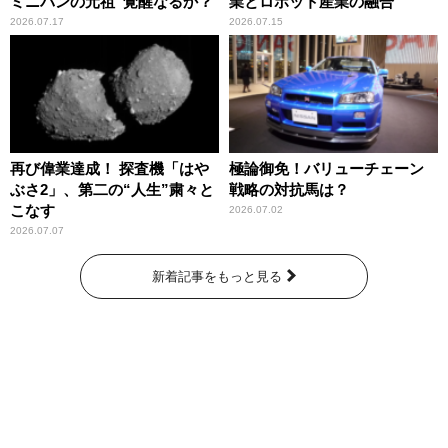
ミニバンの元祖”覚醒なるか？
業とロボット産業の融合
2026.07.17
2026.07.15
再び偉業達成！ 探査機「はや
極論御免！バリューチェーン
ぶさ2」、第二の“人生”粛々と
戦略の対抗馬は？
こなす
2026.07.02
2026.07.07
新着記事をもっと見る