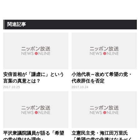
関連記事
安倍首相が「謙虚に」という
小池代表～改めて希望の党・
言葉の真意とは？
代表辞任を否定
2017.10.25
2017.10.24
平沢衆議院議員が語る「希望
立憲民主党・海江田万里氏
の党が負けた理由」
「希望の党の失速はなるべく