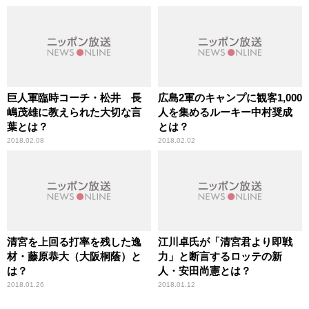
巨人軍臨時コーチ・松井 長
広島2軍のキャンプに観客1,000
嶋茂雄に教えられた大切な言
人を集めるルーキー中村奨成
葉とは？
とは？
2018.02.08
2018.02.02
清宮を上回る打率を残した逸
江川卓氏が「清宮君より即戦
材・藤原恭大（大阪桐蔭）と
力」と断言するロッテの新
は？
人・安田尚憲とは？
2018.01.26
2018.01.12