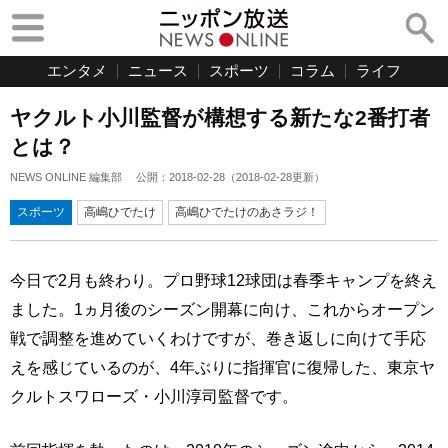
エンタメ
ニュース
スポーツ
コラム
ライフ
ヤクルト小川監督が構想する新たな2番打者
とは？
NEWS ONLINE 編集部
公開：
2018-02-28
（
2018-02-28
更新）
スポーツ
高嶋ひでたけ
高嶋ひでたけのあさラジ！
今日で2月も終わり。プロ野球12球団は春季キャンプを終え
ました。1ヵ月後のシーズン開幕に向け、これからオープン
戦で調整を進めていくわけですが、巻き返しに向けて手応
えを感じているのが、4年ぶりに指揮官に復帰した、東京ヤ
クルトスワローズ・小川淳司監督です。