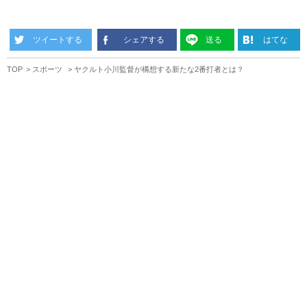
ツイートする
シェアする
送る
はてな
TOP
スポーツ
ヤクルト小川監督が構想する新たな2番打者とは？