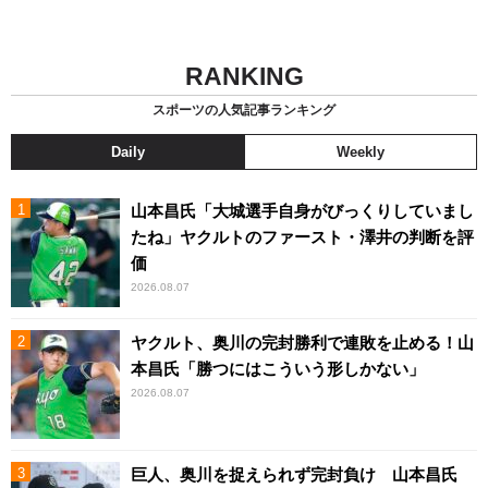
RANKING
スポーツの人気記事ランキング
Daily
Weekly
山本昌氏「大城選手自身がびっくりしていまし
たね」ヤクルトのファースト・澤井の判断を評
価
2026.08.07
ヤクルト、奥川の完封勝利で連敗を止める！山
本昌氏「勝つにはこういう形しかない」
2026.08.07
巨人、奥川を捉えられず完封負け 山本昌氏