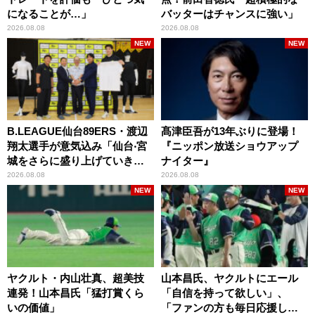
になることが…」
バッターはチャンスに強い」
2026.08.08
2026.08.08
NEW
NEW
B.LEAGUE仙台89ERS・渡辺
髙津臣吾が13年ぶりに登場！
翔太選手が意気込み「仙台‧宮
『ニッポン放送ショウアップ
城をさらに盛り上げていきた
ナイター』
いです」
2026.08.08
2026.08.08
NEW
NEW
ヤクルト・内山壮真、超美技
山本昌氏、ヤクルトにエール
連発！山本昌氏「猛打賞くら
「自信を持って欲しい」、
いの価値」
「ファンの方も毎日応援して