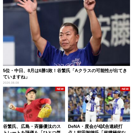
5位・中日、8月は6勝1敗！谷繁氏「Aクラスの可能性が出てき
ていますね」
2026.08.08
NEW
NEW
谷繁氏、広島・斉藤優汰のス
DeNA・度会が4試合連続打
トレートを評価も「ひとつ気
点！前田智徳氏「超積極的な