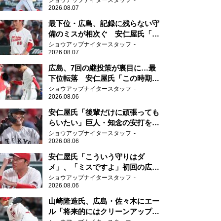
ショウアップナイタースタッフ
2026.08.07
最下位・広島、記録に残らない守
備のミスが相次ぐ 安仁屋氏「最
近守りのミスが多い」
ショウアップナイタースタッフ
2026.08.07
広島、7回の継投策が裏目に…最
下位転落 安仁屋氏「この時期に
来て勉強はない」
ショウアップナイタースタッフ
2026.08.06
安仁屋氏「後輩だけに頑張っても
らいたい」巨人・知念の安打を喜
ぶ
ショウアップナイタースタッフ
2026.08.06
安仁屋氏「こういう守りはダ
メ」、「ミスですよ」初回の広島
の守備に苦言
ショウアップナイタースタッフ
2026.08.06
山崎隆造氏、広島・佐々木にエー
ル「将来的にはクリーンアップを