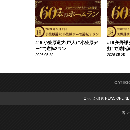
#19 小笠原道大(巨人) “小笠原デ
#18 矢野謙
ー”で逆転3ラン
打”で逆転
2026.05.28
2026.05.25
CATEG
「ニッポン放送 NEWS ONLIN
当ウ