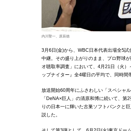
内川聖一、原辰徳
3月6日(金)から、WBC日本代表出場全
中継。その盛り上がりのまま、プロ野球が
オ聴取率調査」において、4月21日（火）
ップナイター』全4曜日の平均で、同時間
放送開始60周年にふさわしい「スペシャル
「DeNA×巨人」の清原和博に続いて、第
りの日本一に輝いた古巣ソフトバンクと巨
説した。
そして第3弾として、6月2日(火)東京ド