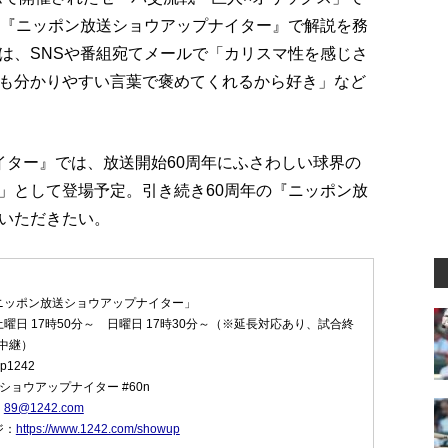
に『ニッポン放送ショウアップナイター』で解説を務
は、SNSや番組宛てメールで「カリスマ性を感じさ
も分かりやすい言葉で褒めてくれるから好き」など
イター』では、放送開始60周年にふさわしい球界の
」として登場予定。引き続き60周年の『ニッポン放
いただきたい。
ニッポン放送ショウアップナイター」
曜日 17時50分～ 日曜日 17時30分～（※延長対応あり、試合終
中継）
p1242
ショウアップナイター #60n
：
89@1242.com
ジ：
https://www.1242.com/showup