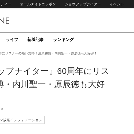
リティー
オールナイトニッポン
ショウアップナイター
イベント
ライフ
新着記事
ランキング
周年にリスナーの熱い支持！清原和博・内川聖一・原辰徳も大好評！
ップナイター』60周年にリス
博・内川聖一・原辰徳も大好
10
ン放送インフォメーション