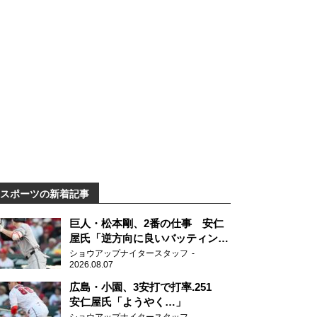
スポーツの新着記事
巨人・松本剛、2番の仕事 安仁
屋氏「逆方向に良いバッティン
グ」
ショウアップナイタースタッフ
2026.08.07
広島・小園、3安打で打率.251
安仁屋氏「ようやく…」