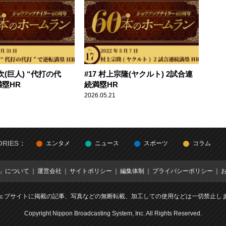
次(巨人) “代打の代
#17 村上宗隆(ヤクルト) 2試合連
満塁HR
続満塁HR
2026.05.21
ORIES：
エンタメ
ニュース
スポーツ
コラム
E」について
運営会社
サイトポリシー
編集体制
プライバシーポリシー
ェブサイトに掲載の記事、写真などの無断転載、加工しての使用などは一切禁止し
Copyright Nippon Broadcasting System, Inc. All Rights Reserved.