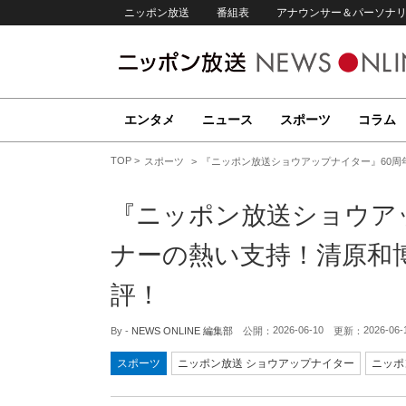
ニッポン放送
番組表
アナウンサー＆パーソナ
エンタメ
ニュース
スポーツ
コラム
TOP
スポーツ
『ニッポン放送ショウアップナイター』60
『ニッポン放送ショウア
ナーの熱い支持！清原和
評！
2026-06-10
2026-06-
By -
NEWS ONLINE 編集部
公開：
更新：
スポーツ
ニッポン放送 ショウアップナイター
ニッポ