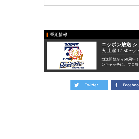
番組情報
ニッポン放送 
火-土曜 17:50〜／
放送開始から60周年！
ンキャッチに、プロ野