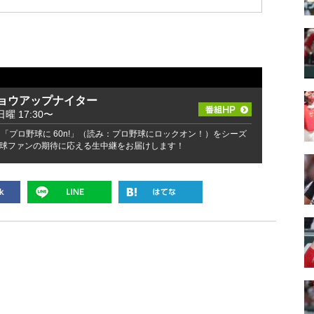
ショウアップナイター
日曜 17:30〜
「プロ野球に 60n!」（読み：プロ野球にロックオン！）をシーズ
球ファンの期待に応える生中継をお届けします！