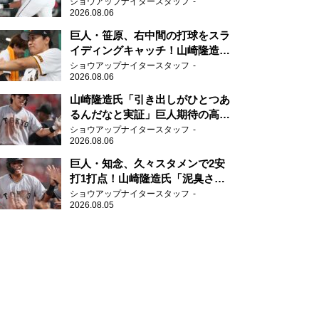
任せられるくらいまでは成長し
ショウアップナイタースタッフ
2026.08.06
て」
巨人・笹原、右中間の打球をスラ
イディングキャッチ！山崎隆造氏
「一歩でも遅れたら…」
ショウアップナイタースタッフ
2026.08.06
山崎隆造氏「引き出しがひとつあ
るんだなと実証」巨人期待の高卒
2年目が技あり安打
ショウアップナイタースタッフ
2026.08.06
巨人・知念、久々スタメンで2安
打1打点！山崎隆造氏「泥臭さを
感じる」、「ジャイアンツには少
ショウアップナイタースタッフ
2026.08.05
ないタイプ」