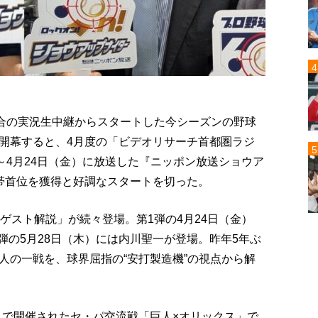
5試合の実況生中継からスタートした今シーズンの野球
開幕すると、4月度の「ビデオリサーチ首都圏ラジ
～4月24日（金）に放送した『ニッポン放送ショウア
帯首位を獲得と好調なスタートを切った。
ゲスト解説」が続々登場。第1弾の4月24日（金）
2弾の5月28日（木）には内川聖一が登場。昨年5年ぶ
人の一戦を、球界屈指の“安打製造機”の視点から解
ームで開催されたセ・パ交流戦「巨人×オリックス」で