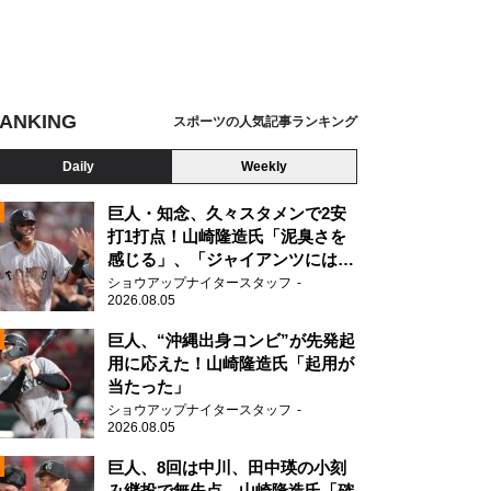
ANKING
スポーツの人気記事ランキング
Daily
Weekly
巨人・知念、久々スタメンで2安
打1打点！山崎隆造氏「泥臭さを
感じる」、「ジャイアンツには少
ないタイプ」
ショウアップナイタースタッフ
2026.08.05
2
巨人、“沖縄出身コンビ”が先発起
用に応えた！山崎隆造氏「起用が
当たった」
2
ショウアップナイタースタッフ
2026.08.05
巨人、8回は中川、田中瑛の小刻
み継投で無失点 山崎隆造氏「確