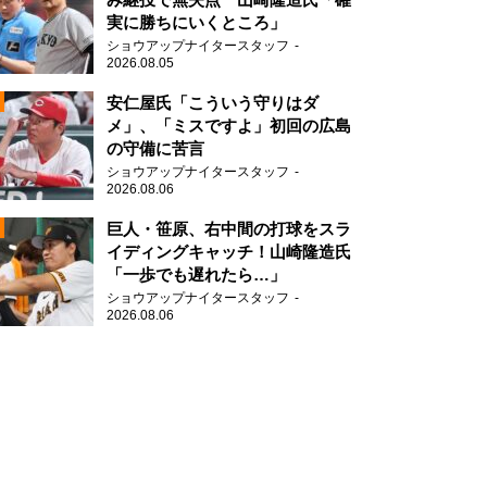
実に勝ちにいくところ」
ショウアップナイタースタッフ
2026.08.05
2
安仁屋氏「こういう守りはダ
メ」、「ミスですよ」初回の広島
の守備に苦言
ショウアップナイタースタッフ
2026.08.06
2
巨人・笹原、右中間の打球をスラ
イディングキャッチ！山崎隆造氏
「一歩でも遅れたら…」
2
ショウアップナイタースタッフ
2026.08.06