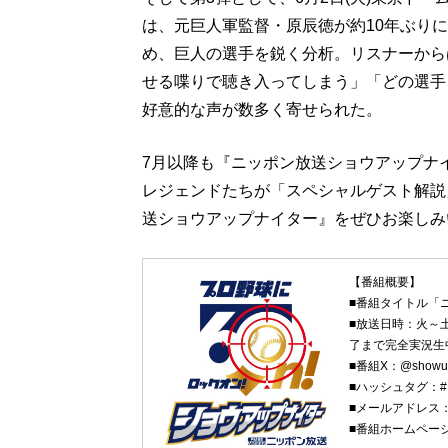
は、元巨人軍監督・原辰徳が約10年ぶり
め、巨人の選手を鋭く分析。リスナーから
せる喋りで聴き入ってしまう」「どの選手
好意的な声が数多く寄せられた。
7月以降も『ニッポン放送ショウアップナ
レジェンドたちが「スペシャルゲスト解説
送ショウアップナイター』をぜひお楽しみ
【番組概要】
■番組タイトル「
■放送日時：火～土
了まで完全実況生
■番組X：@showu
■ハッシュタグ：#
■メールアドレス
■番組ホームペー