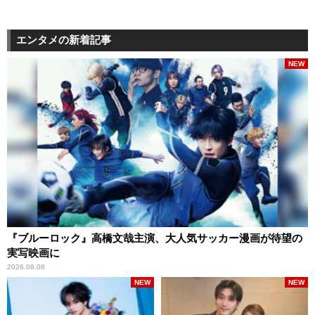
エンタメの新着記事
NEW
『ブルーロック』高橋文哉主演、大人気サッカー漫画が待望の
実写映画に
2026.08.08
NEW
NEW