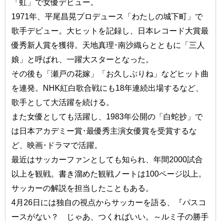
「虹」で女優デビュー。
1971年、平尾昌晃プロデュース「わたしの城下町」で
歌手デビュー。大ヒットを記録し、日本レコード大賞最
優秀新人賞を獲得。天地真理･南沙織らとともに「三人
娘」と呼ばれ、一躍大スターとなった。
その後も「瀬戸の花嫁」「お久しぶりね」などヒット曲
を連発。NHK紅白歌合戦にも18年連続出場するなど、
歌手として大活躍を続ける。
また女優としても活躍し、1983年公開の「白蛇抄」で
は日本アカデミー賞･最優秀主演女優賞を受賞するな
ど、映画･ドラマで活躍。
最近はサッカーファンとしても知られ、年間2000試合
以上を観戦。書き溜めた観戦ノートは100ページ以上。
サッカーの解説を担当したこともある。
4月26日には独自の視点からサッカーを語る、『パスコ
ースがない？ じゃあ、つくればいい。～ルミ子の勝手