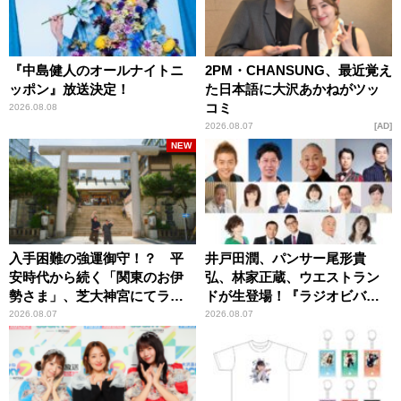
『中島健人のオールナイトニ
2PM・CHANSUNG、最近覚え
ッポン』放送決定！
た日本語に大沢あかねがツッ
コミ
2026.08.08
2026.08.07
AD
NEW
入手困難の強運御守！？ 平
井戸田潤、パンサー尾形貴
安時代から続く「関東のお伊
弘、林家正蔵、ウエストラン
勢さま」、芝大神宮にてラン
ドが生登場！『ラジオビバリ
パンプスが合格祈願！
ー昼ズ』
2026.08.07
2026.08.07