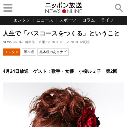
エンタメ
ニュース
スポーツ
コラム
ライフ
人生で「パスコースをつくる」ということ
NEWS ONLINE 編集部
公開：
2018-05-01
（
2020-01-12
更新）
エンタメ
黒木瞳
黒木瞳のあさナビ
4月24日放送 ゲスト：歌手・女優 小柳ルミ子 第2回