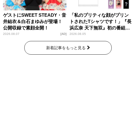
ゲストにSWEET STEADY・音
「私のプリティな顔がプリン
井結衣＆白石まゆみが登場！
トされたTシャツです！」『長
公開収録で素顔全開！
浜広奈 天下無双』初の番組グ
ッズ発売
2026.08.07
AD
2026.08.05
新着記事をもっと見る