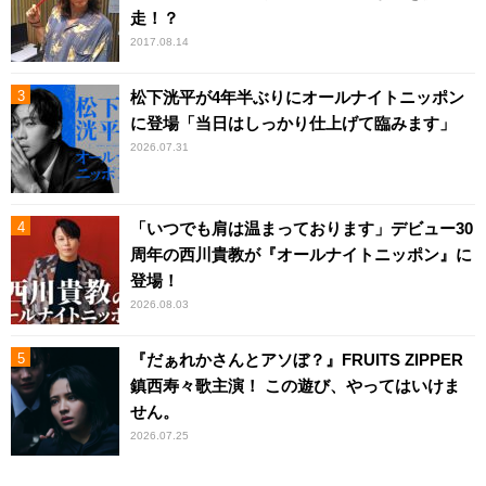
走！？
2017.08.14
松下洸平が4年半ぶりにオールナイトニッポン
に登場「当日はしっかり仕上げて臨みます」
2026.07.31
「いつでも肩は温まっております」デビュー30
周年の西川貴教が『オールナイトニッポン』に
登場！
2026.08.03
『だぁれかさんとアソぼ？』FRUITS ZIPPER
鎮西寿々歌主演！ この遊び、やってはいけま
せん。
2026.07.25