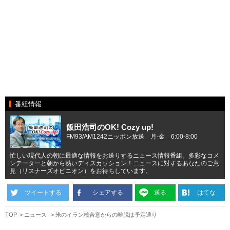
番組情報
飯田浩司のOK! Cozy up!
FM93/AM1242ニッポン放送 月-金 6:00-8:00
忙しい現代人の朝に最適な情報をお送りするニュース情報番組。多彩なコメ
ンテーターと朝から熱いディスカッション！ニュースに対するあなたのご意
見（リスナーズオピニオン）をお待ちしています。
ツイートする
シェアする
送る
はてな
TOP
ニュース
米のイラン核合意からの離脱は予定通り