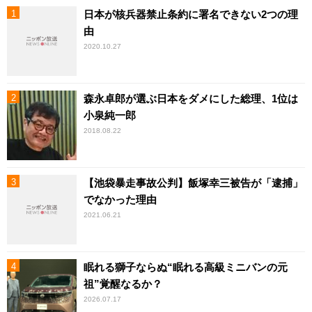
日本が核兵器禁止条約に署名できない2つの理
由
2020.10.27
森永卓郎が選ぶ日本をダメにした総理、1位は
小泉純一郎
2018.08.22
【池袋暴走事故公判】飯塚幸三被告が「逮捕」
でなかった理由
2021.06.21
眠れる獅子ならぬ“眠れる高級ミニバンの元
祖”覚醒なるか？
2026.07.17