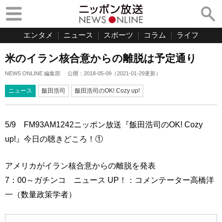
エンタメ
ニュース
スポーツ
コラム
ライフ
米のイラン核合意からの離脱は予定通り
NEWS ONLINE 編集部
公開：
2018-05-09
（
2021-01-29
更新）
ニュース
飯田浩司
飯田浩司のOK! Cozy up!
5/9 FM93AM1242ニッポン放送『飯田浩司のOK! Cozy
up!』今日の聴きどころ！①
アメリカがイラン核合意からの離脱を発表
7：00～ガチンコ ニュース UP！：コメンテーター高橋洋
一（数量政策学者）