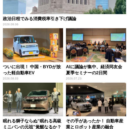
政治日程でみる消費税率引き下げ議論
2026.08.06
ついに出現！ 中国・BYDが放
AIに議論が集中、経済同友会
った軽自動車EV
夏季セミナーの2日間
2026.08.03
2026.07.23
眠れる獅子ならぬ“眠れる高級
その手があったか！ 自動車産
ミニバンの元祖”覚醒なるか？
業とロボット産業の融合