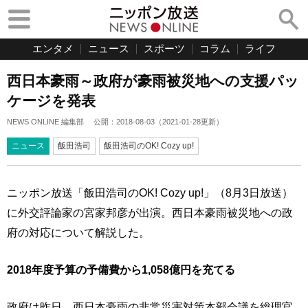
エンタメ
ニュース
スポーツ
コラム
ライフ
西日本豪雨～政府が豪雨被災地への支援パッ
ケージを発表
NEWS ONLINE 編集部
公開：
2018-08-03
（
2021-01-28
更新）
ニュース
飯田浩司
飯田浩司のOK! Cozy up!
ニッポン放送「飯田浩司のOK! Cozy up!」（8月3日放送）
に外交評論家の宮家邦彦が出演。西日本豪雨被災地への政
府の対応について解説した。
2018年度予算の予備費から1,058億円を充てる
政府は昨日、西日本豪雨の非常災害対策本部会議を総理官