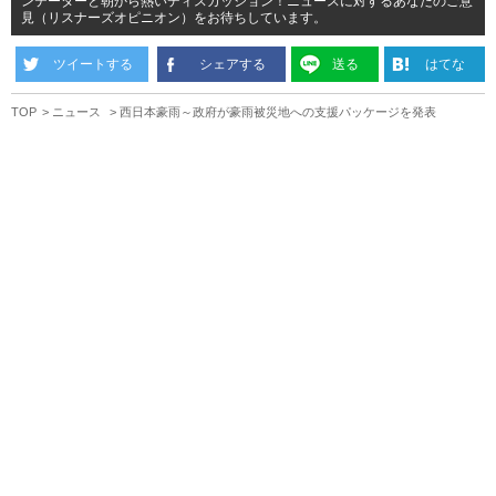
ンテーターと朝から熱いディスカッション！ニュースに対するあなたのご意
見（リスナーズオピニオン）をお待ちしています。
ツイートする
シェアする
送る
はてな
TOP
ニュース
西日本豪雨～政府が豪雨被災地への支援パッケージを発表