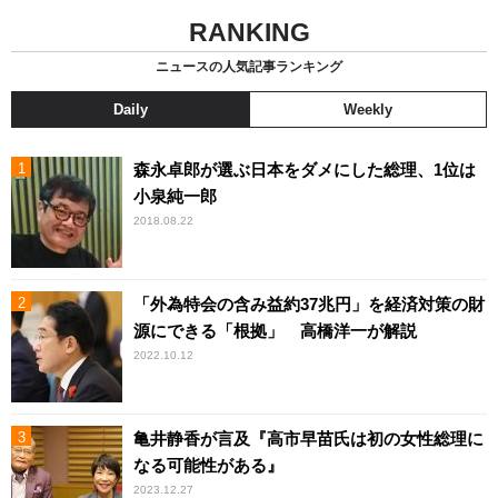
RANKING
ニュースの人気記事ランキング
Daily
Weekly
森永卓郎が選ぶ日本をダメにした総理、1位は
小泉純一郎
2018.08.22
「外為特会の含み益約37兆円」を経済対策の財
源にできる「根拠」 高橋洋一が解説
2022.10.12
亀井静香が言及『高市早苗氏は初の女性総理に
なる可能性がある』
2023.12.27