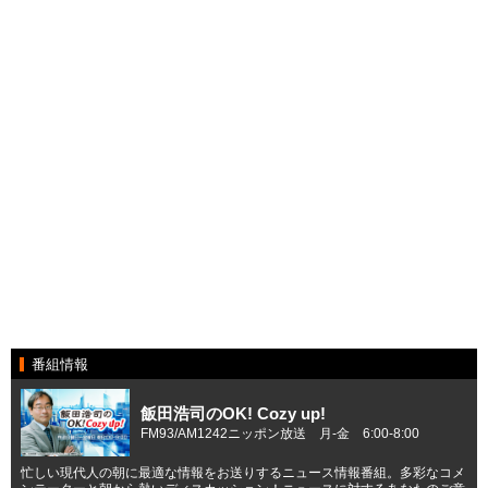
番組情報
飯田浩司のOK! Cozy up!
FM93/AM1242ニッポン放送 月-金 6:00-8:00
忙しい現代人の朝に最適な情報をお送りするニュース情報番組。多彩なコメ