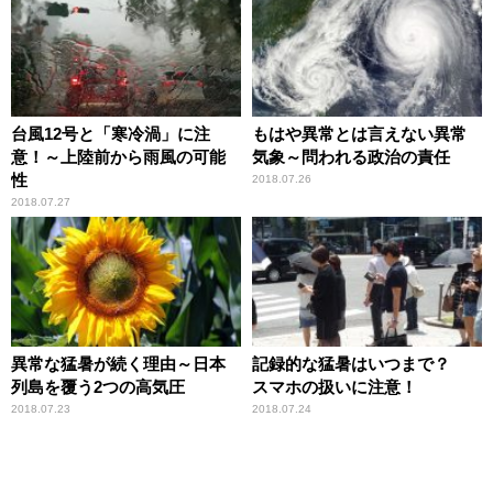
台風12号と「寒冷渦」に注
もはや異常とは言えない異常
意！～上陸前から雨風の可能
気象～問われる政治の責任
性
2018.07.26
2018.07.27
異常な猛暑が続く理由～日本
記録的な猛暑はいつまで？
列島を覆う2つの高気圧
スマホの扱いに注意！
2018.07.23
2018.07.24