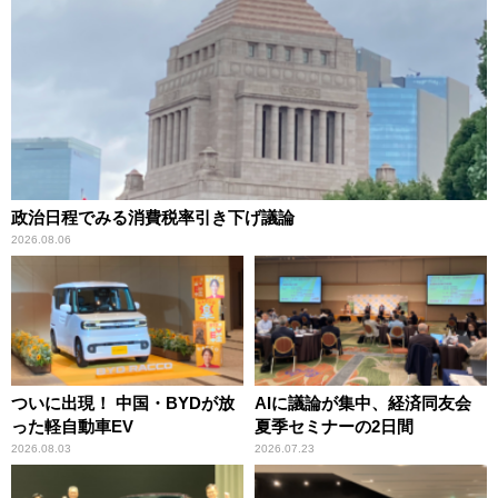
政治日程でみる消費税率引き下げ議論
2026.08.06
ついに出現！ 中国・BYDが放
AIに議論が集中、経済同友会
った軽自動車EV
夏季セミナーの2日間
2026.08.03
2026.07.23