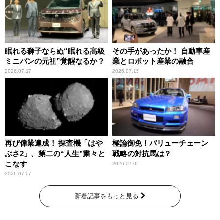
眠れる獅子ならぬ“眠れる高級
その手があったか！ 自動車産
ミニバンの元祖”覚醒なるか？
業とロボット産業の融合
2026.07.17
2026.07.15
再び偉業達成！ 探査機「はや
極論御免！バリューチェーン
ぶさ2」、第二の“人生”粛々と
戦略の対抗馬は？
こなす
2026.07.02
2026.07.07
新着記事をもっと見る