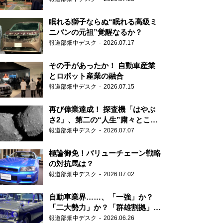
眠れる獅子ならぬ“眠れる高級ミ
ニバンの元祖”覚醒なるか？
報道部畑中デスク
2026.07.17
その手があったか！ 自動車産業
とロボット産業の融合
報道部畑中デスク
2026.07.15
再び偉業達成！ 探査機「はやぶ
さ2」、第二の“人生”粛々とこな
す
報道部畑中デスク
2026.07.07
極論御免！バリューチェーン戦略
の対抗馬は？
報道部畑中デスク
2026.07.02
自動車業界……、「一強」か？
「二大勢力」か？「群雄割拠」
か？
報道部畑中デスク
2026.06.26