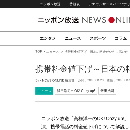
ニッポン放送
番組表
アナウンサー＆パーソナ
エンタメ
ニュース
スポーツ
コラム
TOP
ニュース
携帯料金値下げ～日本の料金がいかに高いか
携帯料金値下げ～日本の
2018-08-29
2018-08-
By -
NEWS ONLINE 編集部
公開：
更新：
ニュース
飯田浩司のOK! Cozy up!
飯田浩司
ニッポン放送「高橋洋一のOK! Cozy u
演。携帯電話の料金値下げについて解説し