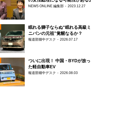
NEWS ONLINE 編集部
2023.12.27
眠れる獅子ならぬ“眠れる高級ミ
ニバンの元祖”覚醒なるか？
報道部畑中デスク
2026.07.17
N
ついに出現！ 中国・BYDが放っ
た軽自動車EV
報道部畑中デスク
2026.08.03
N