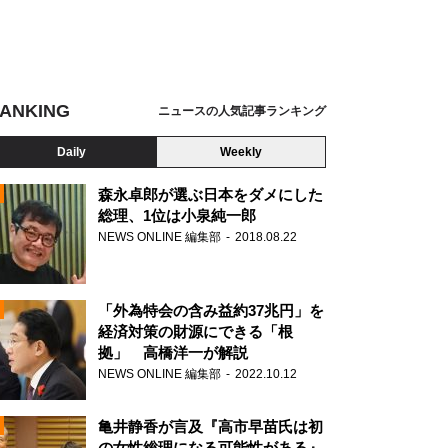
ANKING
ニュースの人気記事ランキング
Daily
Weekly
森永卓郎が選ぶ日本をダメにした
総理、1位は小泉純一郎
NEWS ONLINE 編集部
2018.08.22
N
「外為特会の含み益約37兆円」を
経済対策の財源にできる「根
拠」 高橋洋一が解説
NEWS ONLINE 編集部
2022.10.12
亀井静香が言及『高市早苗氏は初
の女性総理になる可能性がある』