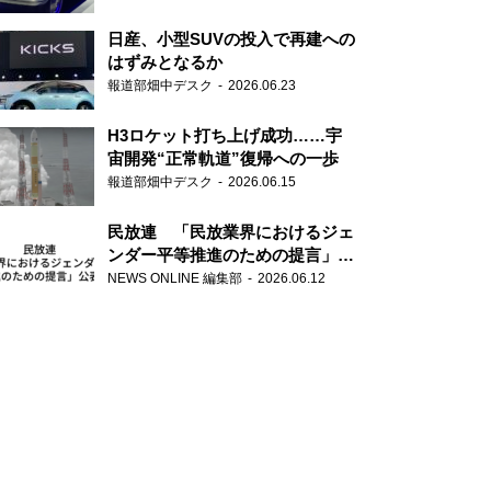
日産、小型SUVの投入で再建への
はずみとなるか
報道部畑中デスク
2026.06.23
H3ロケット打ち上げ成功……宇
宙開発“正常軌道”復帰への一歩
報道部畑中デスク
2026.06.15
民放連 「民放業界におけるジェ
ンダー平等推進のための提言」を
公表
NEWS ONLINE 編集部
2026.06.12