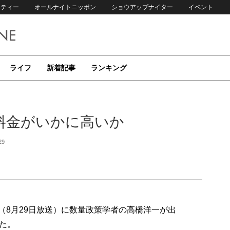
リティー
オールナイトニッポン
ショウアップナイター
イベント
ライフ
新着記事
ランキング
料金がいかに高いか
29
p!」（8月29日放送）に数量政策学者の高橋洋一が出
た。