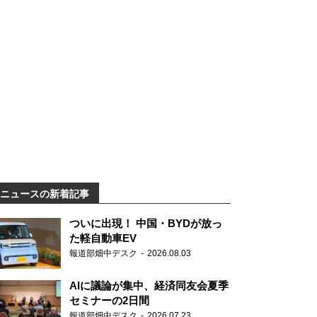
ニュースの新着記事
ついに出現！ 中国・BYDが放っ
た軽自動車EV
報道部畑中デスク
2026.08.03
AIに議論が集中、経済同友会夏季
セミナーの2日間
報道部畑中デスク
2026.07.23