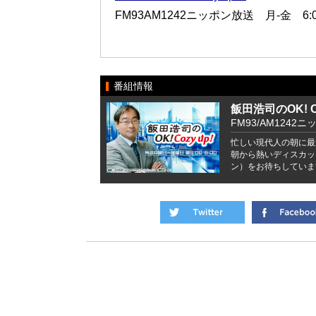
FM93AM1242ニッポン放送 月-金 6:00
番組情報
飯田浩司のOK! Co
FM93/AM1242ニ
忙しい現代人の朝に最
朝から熱いディスカッ
ン）をお待ちしていま