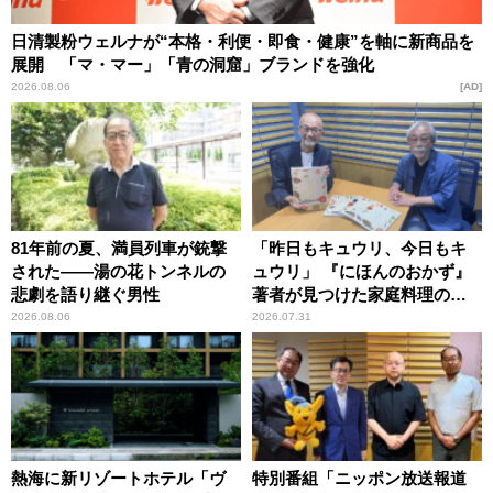
日清製粉ウェルナが“本格・利便・即食・健康”を軸に新商品を
展開 「マ・マー」「青の洞窟」ブランドを強化
2026.08.06
AD
81年前の夏、満員列車が銃撃
「昨日もキュウリ、今日もキ
された――湯の花トンネルの
ュウリ」 『にほんのおかず』
悲劇を語り継ぐ男性
著者が見つけた家庭料理の知
恵
2026.08.06
2026.07.31
熱海に新リゾートホテル「ヴ
特別番組「ニッポン放送報道