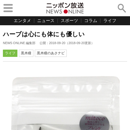
エンタメ
ニュース
スポーツ
コラム
ライフ
ハーブは心にも体にも優しい
NEWS ONLINE 編集部
公開：
2018-09-20
（
2018-09-20
更新）
ライフ
黒木瞳
黒木瞳のあさナビ