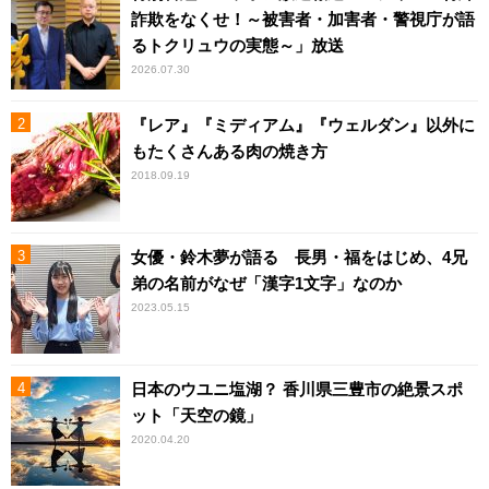
詐欺をなくせ！～被害者・加害者・警視庁が語
るトクリュウの実態～」放送
2026.07.30
『レア』『ミディアム』『ウェルダン』以外に
もたくさんある肉の焼き方
2018.09.19
女優・鈴木夢が語る 長男・福をはじめ、4兄
弟の名前がなぜ「漢字1文字」なのか
2023.05.15
日本のウユニ塩湖？ 香川県三豊市の絶景スポ
ット「天空の鏡」
2020.04.20