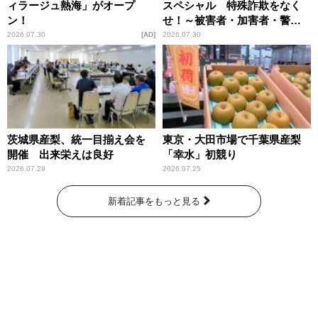
ィラージュ熱海」がオープ
スペシャル 特殊詐欺をなく
ン！
せ！～被害者・加害者・警視
庁が語るトクリュウの実態
2026.07.30
AD
2026.07.30
～」放送
茨城県産梨、統一目揃え会を
東京・大田市場で千葉県産梨
開催 出来栄えは良好
「幸水」初競り
2026.07.29
2026.07.25
新着記事をもっと見る