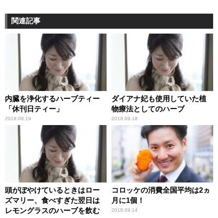
関連記事
内臓を浄化するハーブティー
ダイアナ妃も使用していた植
「休刊日ティー」
物療法としてのハーブ
2018.09.19
2018.09.18
頭がぼやけているときはロー
コロッケの消費全国平均は2ヵ
ズマリー、食べすぎた翌日は
月に1個！
レモングラスのハーブを飲む
2018.09.14