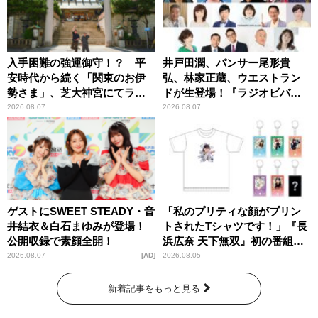
入手困難の強運御守！？ 平
井戸田潤、パンサー尾形貴
安時代から続く「関東のお伊
弘、林家正蔵、ウエストラン
勢さま」、芝大神宮にてラン
ドが生登場！『ラジオビバリ
パンプスが合格祈願！
ー昼ズ』
2026.08.07
2026.08.07
ゲストにSWEET STEADY・音
「私のプリティな顔がプリン
井結衣＆白石まゆみが登場！
トされたTシャツです！」『長
公開収録で素顔全開！
浜広奈 天下無双』初の番組グ
ッズ発売
2026.08.07
AD
2026.08.05
新着記事をもっと見る