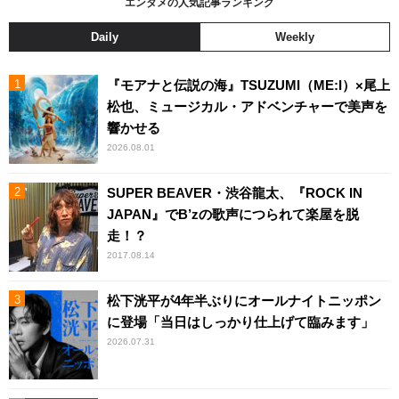
エンタメの人気記事ランキング
Daily
Weekly
『モアナと伝説の海』TSUZUMI（ME:I）×尾上
松也、ミュージカル・アドベンチャーで美声を
響かせる
2026.08.01
SUPER BEAVER・渋谷龍太、『ROCK IN
JAPAN』でB’zの歌声につられて楽屋を脱
走！？
2017.08.14
松下洸平が4年半ぶりにオールナイトニッポン
に登場「当日はしっかり仕上げて臨みます」
2026.07.31