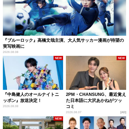
『ブルーロック』高橋文哉主演、大人気サッカー漫画が待望の
実写映画に
2026.08.08
NEW
NEW
『中島健人のオールナイトニ
2PM・CHANSUNG、最近覚え
ッポン』放送決定！
た日本語に大沢あかねがツッ
コミ
2026.08.08
2026.08.07
AD
NEW