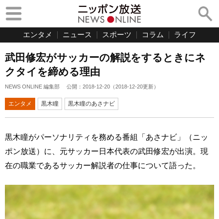
エンタメ
ニュース
スポーツ
コラム
ライフ
武田修宏がサッカーの解説をするときにネ
クタイを締める理由
NEWS ONLINE 編集部
公開：
2018-12-20
（
2018-12-20
更新）
エンタメ
黒木瞳
黒木瞳のあさナビ
黒木瞳がパーソナリティを務める番組「あさナビ」（ニッ
ポン放送）に、元サッカー日本代表の武田修宏が出演。現
在の職業であるサッカー解説者の仕事について語った。