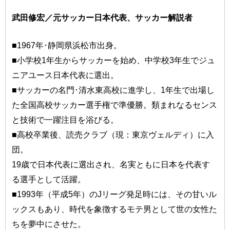
武田修宏／元サッカー日本代表、サッカー解説者
■1967年･静岡県浜松市出身。
■小学校1年生からサッカーを始め、中学校3年生でジュ
ニアユース日本代表に選出。
■サッカーの名門･清水東高校に進学し、1年生で出場し
た全国高校サッカー選手権で準優勝。類まれなるセンス
と技術で一躍注目を浴びる。
■高校卒業後、読売クラブ（現：東京ヴェルディ）に入
団。
19歳で日本代表に選出され、名実ともに日本を代表す
る選手として活躍。
■1993年（平成5年）のJリーグ発足時には、その甘いル
ックスもあり、時代を象徴するモテ男として世の女性た
ちを夢中にさせた。