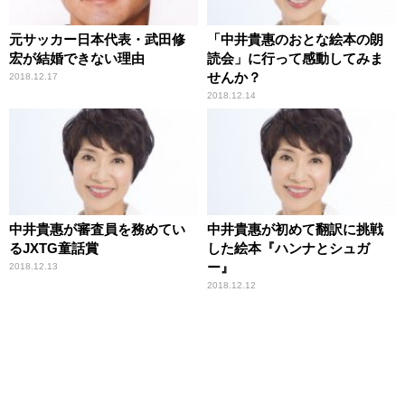
元サッカー日本代表・武田修
「中井貴惠のおとな絵本の朗
宏が結婚できない理由
読会」に行って感動してみま
せんか？
2018.12.17
2018.12.14
中井貴惠が審査員を務めてい
中井貴惠が初めて翻訳に挑戦
るJXTG童話賞
した絵本『ハンナとシュガ
ー』
2018.12.13
2018.12.12