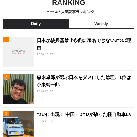
RANKING
ニュースの人気記事ランキング
Daily
Weekly
日本が核兵器禁止条約に署名できない2つの理
由
2020.10.27
森永卓郎が選ぶ日本をダメにした総理、1位は
小泉純一郎
2018.08.22
ついに出現！ 中国・BYDが放った軽自動車EV
2026.08.03