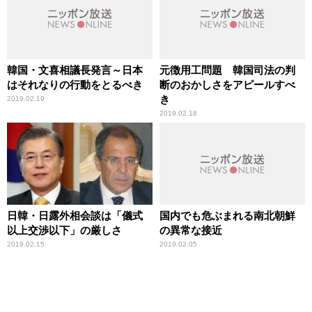
韓国・文喜相議長発言～日本
元徴用工問題 韓国司法の判
はそれなりの行動をとるべき
断のおかしさをアピールすべ
き
2019.02.19
2019.02.18
日韓・日露外相会談は「儀式
国内でも危ぶまれる南北朝鮮
以上交渉以下」の厳しさ
の異常な接近
2019.02.15
2019.02.05