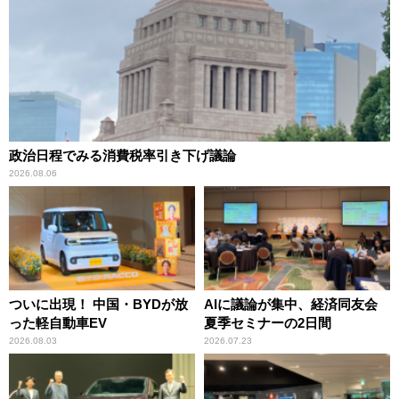
政治日程でみる消費税率引き下げ議論
2026.08.06
ついに出現！ 中国・BYDが放
AIに議論が集中、経済同友会
った軽自動車EV
夏季セミナーの2日間
2026.08.03
2026.07.23