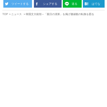
ツイートする
シェアする
送る
はてな
TOP
ニュース
韓国文大統領～「親日の清算」を掲げ価値観の転換を図る