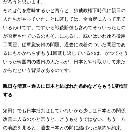
だろうと思います。
それは何を意味するかと言うと、独裁政権下時代に親日の
人たちがやっていたことに関しては、全否定に入って来て
いるわけです。ですから戦後賠償も含めてそういったもの
が否定されているのもそこにあるし、或いはいわゆる徴用
工問題、従軍慰安婦の問題、過去に決着のついた問題であ
るにもかかわらずもう1回蒸し返しているのは、かつてそう
いった韓国内の親日の人たちが、日本とやり取りして来た
からだという背景があるのです。
親日を清算～過去に日本と結ばれた条約などをもう1度検証
する
須田）でも日本批判はしていないから少しは日本との関係
改善に入るのかと言うと、どうもそうではない。もう一方
の演説を見ると、過去日本との間に結ばれた条約や約束