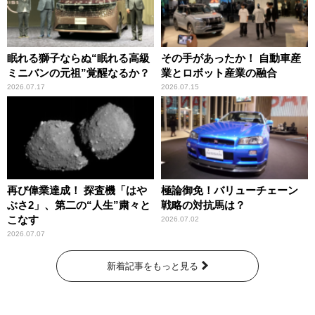
眠れる獅子ならぬ“眠れる高級
その手があったか！ 自動車産
ミニバンの元祖”覚醒なるか？
業とロボット産業の融合
2026.07.17
2026.07.15
再び偉業達成！ 探査機「はや
極論御免！バリューチェーン
ぶさ2」、第二の“人生”粛々と
戦略の対抗馬は？
こなす
2026.07.02
2026.07.07
新着記事をもっと見る