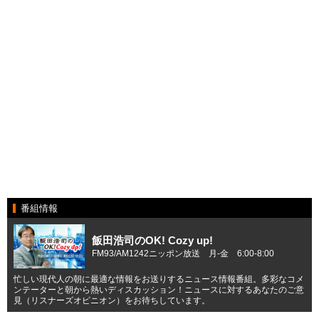
番組情報
飯田浩司のOK! Cozy up!
FM93/AM1242ニッポン放送 月-金 6:00-8:00
忙しい現代人の朝に最適な情報をお送りするニュース情報番組。多彩なコメ
ンテーターと朝から熱いディスカッション！ニュースに対するあなたのご意
見（リスナーズオピニオン）をお待ちしています。