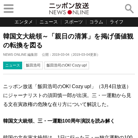
エンタメ
ニュース
スポーツ
コラム
ライフ
韓国文大統領～「親日の清算」を掲げ価値観
の転換を図る
NEWS ONLINE 編集部
公開：
2019-03-04
（
2019-03-04
更新）
ニュース
飯田浩司
飯田浩司のOK! Cozy up!
ニッポン放送「飯田浩司のOK! Cozy up!」（3月4日放送）
にジャーナリストの須田慎一郎が出演。三・一運動から見
る文在寅政権の危険な在り方について解説した。
韓国文大統領、三・一運動100周年演説を読み解く
韓国の文在寅大統領は、1日に行った三・一独立運動の100