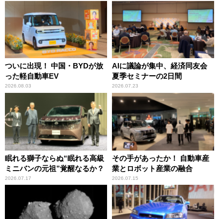
ついに出現！ 中国・BYDが放
AIに議論が集中、経済同友会
った軽自動車EV
夏季セミナーの2日間
2026.08.03
2026.07.23
眠れる獅子ならぬ“眠れる高級
その手があったか！ 自動車産
ミニバンの元祖”覚醒なるか？
業とロボット産業の融合
2026.07.17
2026.07.15