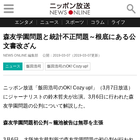
エンタメ
ニュース
スポーツ
コラム
ライフ
森友学園問題と統計不正問題～根底にある公
文書改ざん
NEWS ONLINE 編集部
公開：
2019-03-07
（
2019-03-07
更新）
ニュース
飯田浩司
飯田浩司のOK! Cozy up!
ニッポン放送「飯田浩司のOK! Cozy up!」（3月7日放送）
にジャーナリストの鈴木哲夫が出演。3月6日に行われた森
友学園問題の公判について解説した。
森友学園問題初公判～籠池被告は無罪を主張
3月6日、大阪地方裁判所で森友学園問題の初公判が行われ