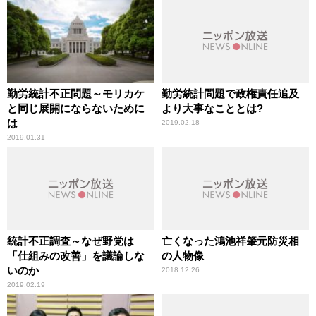
勤労統計不正問題～モリカケ
勤労統計問題で政権責任追及
と同じ展開にならないために
より大事なこととは?
は
2019.02.18
2019.01.31
統計不正調査～なぜ野党は
亡くなった鴻池祥肇元防災相
「仕組みの改善」を議論しな
の人物像
いのか
2018.12.26
2019.02.19