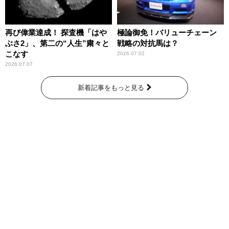
再び偉業達成！ 探査機「はや
極論御免！バリューチェーン
ぶさ2」、第二の“人生”粛々と
戦略の対抗馬は？
こなす
2026.07.02
2026.07.07
新着記事をもっと見る