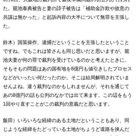
た。籠池泰典被告と妻の諄子被告は「補助金詐欺や故意の
共謀は無かった」と起訴内容の大半について無罪を主張し
た。
鈴木）国策操作、逮捕だということを主張したということ
ですね。でもこれは皆さんも同じ思いだと思いますが、籠
池夫妻が何の罪で裁判を受けているのかと考えたときに、
そもそもの問題はあの国有地を8億円も値引きしたプロセス
などがいったい何だったのか。そこは結局解明されていま
せんよね。違う裁判なのかもしれませんが、それを通じて
あの8億円の話も公判のなかでは出て来ます。この辺をもう
1回やり直すことがこの裁判の意義だと思います。
飯田）いろいろな経緯のある土地だということもあり、同
じような経緯をたどっている土地がちょうど道路を挟んだ