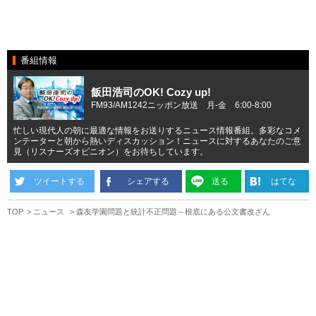
番組情報
飯田浩司のOK! Cozy up!
FM93/AM1242ニッポン放送 月-金 6:00-8:00
忙しい現代人の朝に最適な情報をお送りするニュース情報番組。多彩なコメ
ンテーターと朝から熱いディスカッション！ニュースに対するあなたのご意
見（リスナーズオピニオン）をお待ちしています。
ツイートする
シェアする
送る
はてな
TOP
ニュース
森友学園問題と統計不正問題～根底にある公文書改ざん