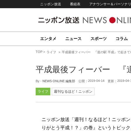
ニッポン放送
番組表
アナウンサー＆パーソナ
エンタメ
ニュース
スポーツ
コラム
TOP
ライフ
平成最後フィーバー 『道の駅 平成』で起きて
平成最後フィーバー 『
2019-04-14
2019-04-
By -
NEWS ONLINE 編集部
公開：
更新：
ライフ
週刊なるほど！ニッポン
ニッポン放送「週刊！なるほど！ニッポン
りがとう平成！？」の巻』というトピック