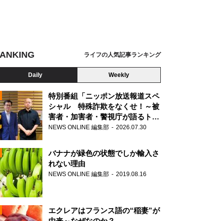
ANKING
ライフの人気記事ランキング
Daily
Weekly
特別番組「ニッポン放送報道スペ
シャル 特殊詐欺をなくせ！～被
害者・加害者・警視庁が語るトク
N
リュウの実態～」放送
NEWS ONLINE 編集部
2026.07.30
AD
バナナが緑色の状態でしか輸入さ
れない理由
NEWS ONLINE 編集部
2019.08.16
N
エクレアはフランス語の“稲妻”が
由来～なぜなのか？