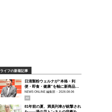
ライフの新着記事
日清製粉ウェルナが“本格・利
便・即食・健康”を軸に新商品を
展開 「マ・マー」「青の洞窟」
NEWS ONLINE 編集部
2026.08.06
ブランドを強化
AD
81年前の夏、満員列車が銃撃され
た――湯の花トンネルの悲劇を語