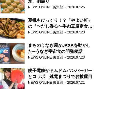
水」初競り
NEWS ONLINE 編集部
2026.07.25
夏帆もびっくり！？「やよい軒」
の『〜だし香る〜牛肉豆腐定食』
が香り高すぎる
NEWS ONLINE 編集部
2026.07.23
まちのうなぎ屋がJAXAを動かし
た─うなぎ宇宙食の開発秘話
NEWS ONLINE 編集部
2026.07.23
銚子電鉄がドムドムハンバーガー
とコラボ 銚電まつりでお披露目
NEWS ONLINE 編集部
2026.07.21