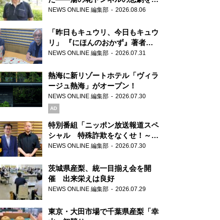
り継ぐ男性
NEWS ONLINE 編集部
2026.08.06
「昨日もキュウリ、今日もキュウ
リ」 『にほんのおかず』著者が
見つけた家庭料理の知恵
NEWS ONLINE 編集部
2026.07.31
熱海に新リゾートホテル「ヴィラ
ージュ熱海」がオープン！
NEWS ONLINE 編集部
2026.07.30
AD
特別番組「ニッポン放送報道スペ
シャル 特殊詐欺をなくせ！～被
害者・加害者・警視庁が語るトク
NEWS ONLINE 編集部
2026.07.30
リュウの実態～」放送
茨城県産梨、統一目揃え会を開
催 出来栄えは良好
NEWS ONLINE 編集部
2026.07.29
東京・大田市場で千葉県産梨「幸