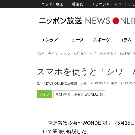
ニッポン放送
番組表
アナウンサー＆パーソナ
エンタメ
ニュース
スポーツ
コラム
TOP
ライフ
スマホを使うと「シワ」が出来る？ 医師が回
スマホを使うと「シワ」
2019-05-23
2019-05-
By -
NEWS ONLINE 編集部
公開：
更新：
ライフ
草野満代 夕暮れWONDER4
「草野満代 夕暮れWONDER4」（5月
いて医師が解説した。