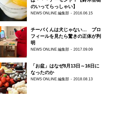
のいってらっしゃい】
NEWS ONLINE 編集部
2016.06.15
N
チーバくんは犬じゃない… プロ
フィールを見たら驚きの正体が判
明
NEWS ONLINE 編集部
2017.09.09
N
「お盆」はなぜ8月13日～16日に
なったのか
NEWS ONLINE 編集部
2018.08.13
N