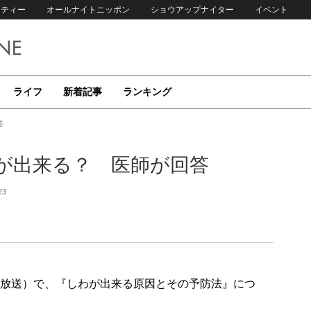
リティー
オールナイトニッポン
ショウアップナイター
イベント
ライフ
新着記事
ランキング
答
が出来る？ 医師が回答
23
15日放送）で、『しわが出来る原因とその予防法』につ