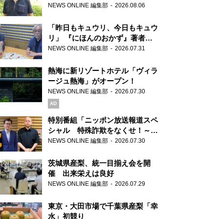
り継ぐ男性
NEWS ONLINE 編集部
2026.08.06
「昨日もキュウリ、今日もキュウ
リ」 『にほんのおかず』著者が
見つけた家庭料理の知恵
NEWS ONLINE 編集部
2026.07.31
熱海に新リゾートホテル「ヴィラ
ージュ熱海」がオープン！
NEWS ONLINE 編集部
2026.07.30
AD
特別番組「ニッポン放送報道スペ
シャル 特殊詐欺をなくせ！～被
害者・加害者・警視庁が語るトク
NEWS ONLINE 編集部
2026.07.30
リュウの実態～」放送
茨城県産梨、統一目揃え会を開
催 出来栄えは良好
NEWS ONLINE 編集部
2026.07.29
東京・大田市場で千葉県産梨「幸
水」初競り