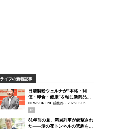
ライフの新着記事
日清製粉ウェルナが“本格・利
便・即食・健康”を軸に新商品を
展開 「マ・マー」「青の洞窟」
NEWS ONLINE 編集部
2026.08.06
ブランドを強化
AD
81年前の夏、満員列車が銃撃され
た――湯の花トンネルの悲劇を語