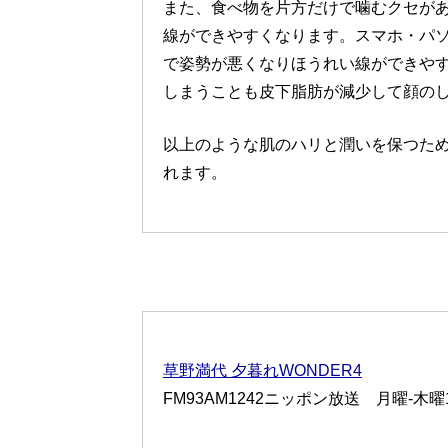
また、食べ物を片方だけで噛むクセが
線ができやすくなります。スマホ・パ
で姿勢が悪くなりほうれい線ができや
しまうことも皮下脂肪が減少して顔の
以上のような肌のハリと潤いを保つた
れます。
草野満代 夕暮れWONDER4
FM93AM1242ニッポン放送 月曜-木曜16: