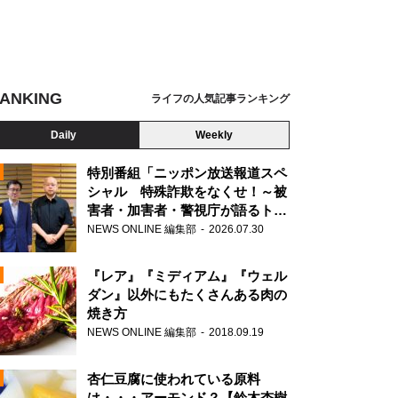
ANKING
ライフの人気記事ランキング
Daily
Weekly
特別番組「ニッポン放送報道スペ
シャル 特殊詐欺をなくせ！～被
害者・加害者・警視庁が語るトク
N
リュウの実態～」放送
NEWS ONLINE 編集部
2026.07.30
AD
『レア』『ミディアム』『ウェル
ダン』以外にもたくさんある肉の
焼き方
NEWS ONLINE 編集部
2018.09.19
N
杏仁豆腐に使われている原料
は・・・アーモンド？【鈴木杏樹