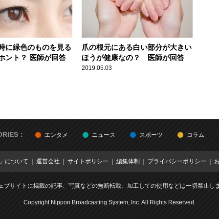
時に緑色のものを見る
爪の根元にある白い部分が大きい
ホント？ 医師が回答
ほうが健康なの？ 医師が回答
2019.05.03
ORIES：
エンタメ
ニュース
スポーツ
コラム
E」について
運営会社
サイトポリシー
編集体制
プライバシーポリシー
ェブサイトに掲載の記事、写真などの無断転載、加工しての使用などは一切禁止し
Copyright Nippon Broadcasting System, Inc. All Rights Reserved.