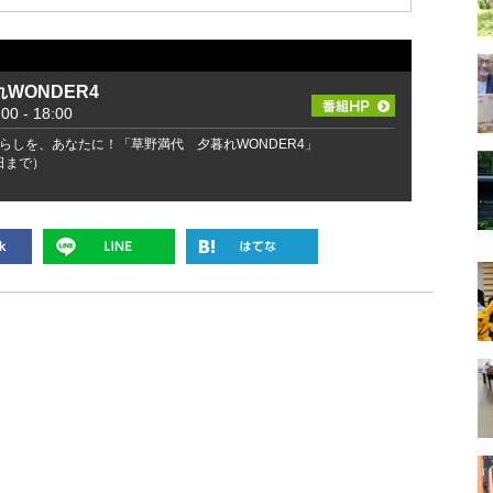
WONDER4
 - 18:00
らしを、あなたに！「草野満代 夕暮れWONDER4」
2日まで）