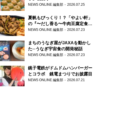
NEWS ONLINE 編集部
2026.07.25
夏帆もびっくり！？「やよい軒」
の『〜だし香る〜牛肉豆腐定食』
が香り高すぎる
NEWS ONLINE 編集部
2026.07.23
まちのうなぎ屋がJAXAを動かし
た─うなぎ宇宙食の開発秘話
NEWS ONLINE 編集部
2026.07.23
銚子電鉄がドムドムハンバーガー
とコラボ 銚電まつりでお披露目
NEWS ONLINE 編集部
2026.07.21