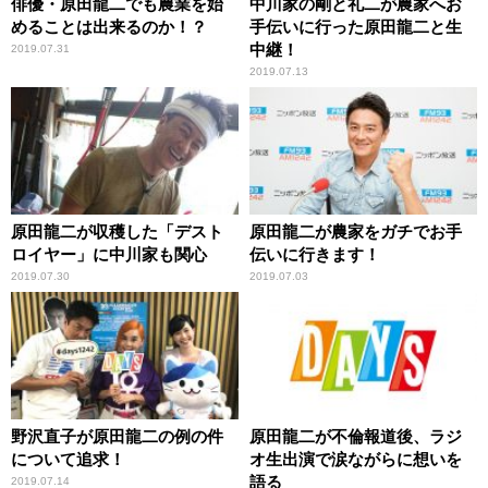
俳優・原田龍二でも農業を始
中川家の剛と礼二が農家へお
めることは出来るのか！？
手伝いに行った原田龍二と生
中継！
2019.07.31
2019.07.13
原田龍二が収穫した「デスト
原田龍二が農家をガチでお手
ロイヤー」に中川家も関心
伝いに行きます！
2019.07.30
2019.07.03
野沢直子が原田龍二の例の件
原田龍二が不倫報道後、ラジ
について追求！
オ生出演で涙ながらに想いを
語る
2019.07.14