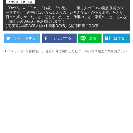
『DAYS』＝「日々」「お昼」「午後」… “働く人の日々の喜怒哀楽”がテ
ーマです。世の中にはいろんな人々の、いろんな日々があります。そんな
日々の嬉しかったこと、悲しかったこと、仕事のこと、家庭のこと。そんな
「働く人のDAYS」をお届けします！
(月)安東弘樹DAYS／(火)中川家DAYS／(水)原田龍二DAYS
ツイートする
シェアする
送る
はてな
TOP
ライフ
原田龍二、台風15号で倒壊したビニールハウス撤去作業をお手伝い