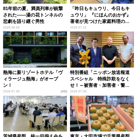
81年前の夏、満員列車が銃撃
「昨日もキュウリ、今日もキ
された――湯の花トンネルの
ュウリ」 『にほんのおかず』
悲劇を語り継ぐ男性
著者が見つけた家庭料理の知
恵
2026.08.06
2026.07.31
熱海に新リゾートホテル「ヴ
特別番組「ニッポン放送報道
ィラージュ熱海」がオープ
スペシャル 特殊詐欺をなく
ン！
せ！～被害者・加害者・警視
庁が語るトクリュウの実態
2026.07.30
AD
2026.07.30
～」放送
茨城県産梨、統一目揃え会を
東京・大田市場で千葉県産梨