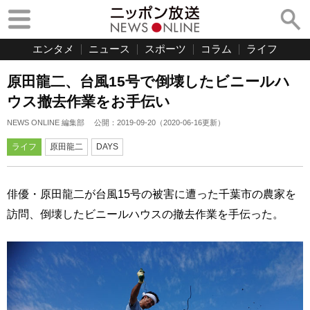
エンタメ
ニュース
スポーツ
コラム
ライフ
原田龍二、台風15号で倒壊したビニールハ
ウス撤去作業をお手伝い
NEWS ONLINE 編集部
公開：
2019-09-20
（
2020-06-16
更新）
ライフ
原田龍二
DAYS
俳優・原田龍二が台風15号の被害に遭った千葉市の農家を
訪問、倒壊したビニールハウスの撤去作業を手伝った。