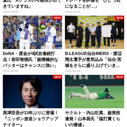
繁氏「Aクラスの可能性が出て
トレートを評価も「ひとつ気
きていますね」
になることが…」
2026.08.08
2026.08.08
NEW
NEW
DeNA・度会が4試合連続打
B.LEAGUE仙台89ERS・渡辺
点！前田智徳氏「超積極的な
翔太選手が意気込み「仙台‧宮
バッターはチャンスに強い」
城をさらに盛り上げていきた
いです」
2026.08.08
2026.08.08
NEW
NEW
髙津臣吾が13年ぶりに登場！
ヤクルト・内山壮真、超美技
『ニッポン放送ショウアップ
連発！山本昌氏「猛打賞くら
ナイター』
いの価値」