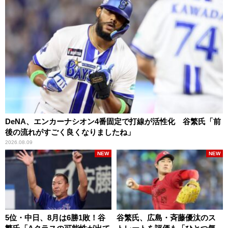
DeNA、エンカーナシオン4番固定で打線が活性化 谷繁氏「前
後の流れがすごく良くなりましたね」
2026.08.09
NEW
NEW
5位・中日、8月は6勝1敗！谷
谷繁氏、広島・斉藤優汰のス