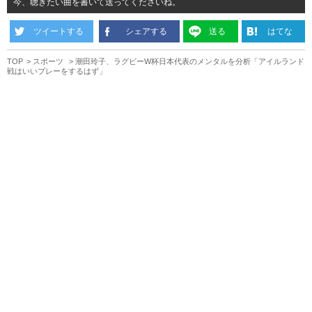
今、聴きたい曲を書いて送ってくださいね。
ツイートする
シェアする
送る
はてな
TOP
スポーツ
潮田玲子、ラグビーW杯日本代表のメンタルを分析「アイルランド
戦はいいプレーをするはず」