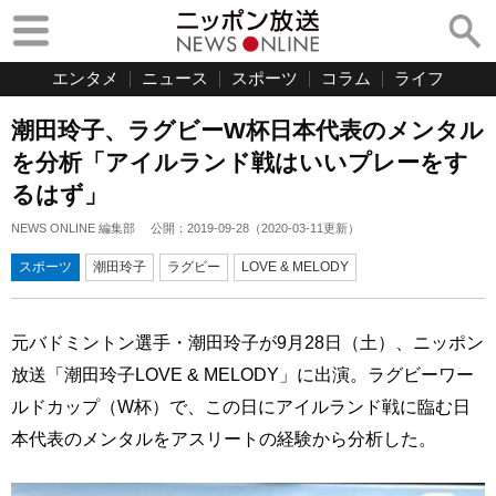
エンタメ
ニュース
スポーツ
コラム
ライフ
潮田玲子、ラグビーW杯日本代表のメンタル
を分析「アイルランド戦はいいプレーをす
るはず」
NEWS ONLINE 編集部
公開：
2019-09-28
（
2020-03-11
更新）
スポーツ
潮田玲子
ラグビー
LOVE & MELODY
元バドミントン選手・潮田玲子が9月28日（土）、ニッポン
放送「潮田玲子LOVE & MELODY」に出演。ラグビーワー
ルドカップ（W杯）で、この日にアイルランド戦に臨む日
本代表のメンタルをアスリートの経験から分析した。