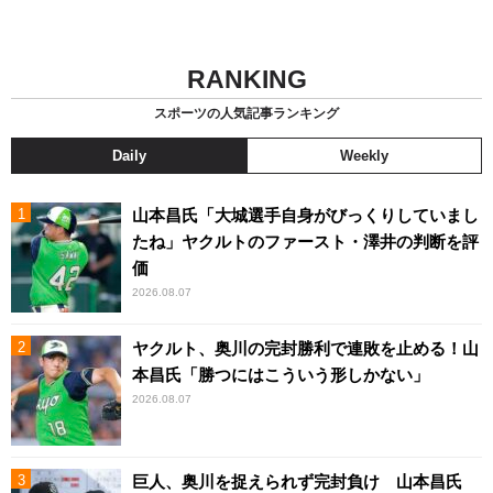
RANKING
スポーツの人気記事ランキング
Daily
Weekly
山本昌氏「大城選手自身がびっくりしていまし
たね」ヤクルトのファースト・澤井の判断を評
価
2026.08.07
ヤクルト、奥川の完封勝利で連敗を止める！山
本昌氏「勝つにはこういう形しかない」
2026.08.07
巨人、奥川を捉えられず完封負け 山本昌氏