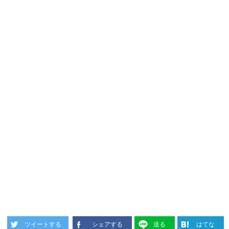
ツイートする
シェアする
送る
はてな