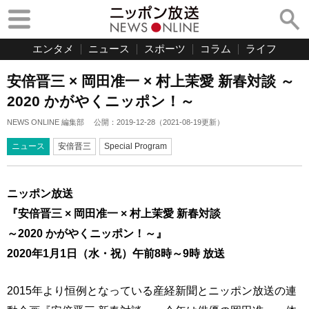
エンタメ
ニュース
スポーツ
コラム
ライフ
安倍晋三 × 岡田准一 × 村上茉愛 新春対談 ～
2020 かがやくニッポン！～
NEWS ONLINE 編集部
公開：
2019-12-28
（
2021-08-19
更新）
ニュース
安倍晋三
Special Program
ニッポン放送
『安倍晋三 × 岡田准一 × 村上茉愛 新春対談
～2020 かがやくニッポン！～』
2020年1月1日（水・祝）午前8時～9時 放送
2015年より恒例となっている産経新聞とニッポン放送の連