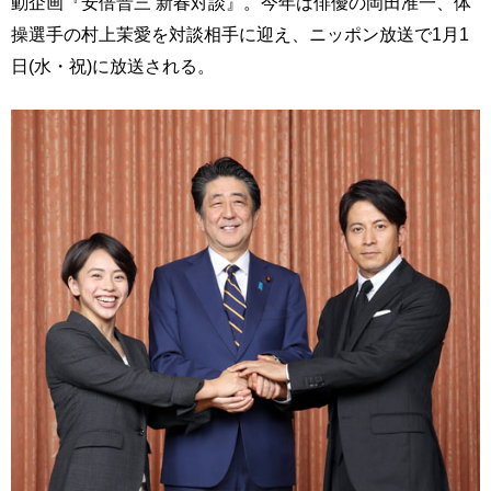
動企画『安倍晋三 新春対談』。今年は俳優の岡田准一、体
操選手の村上茉愛を対談相手に迎え、ニッポン放送で1月1
日(水・祝)に放送される。