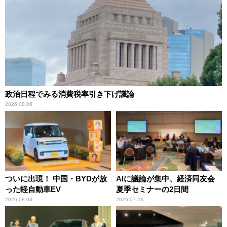
政治日程でみる消費税率引き下げ議論
2026.08.06
ついに出現！ 中国・BYDが放
AIに議論が集中、経済同友会
った軽自動車EV
夏季セミナーの2日間
2026.08.03
2026.07.23