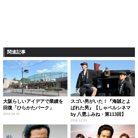
関連記事
大阪らしいアイデアで業績を
スゴい男がいた！『海賊とよ
回復「ひらかたパーク」
ばれた男』【しゃベルシネマ
by 八雲ふみね・第113回】
2018.08.25
2016.12.01