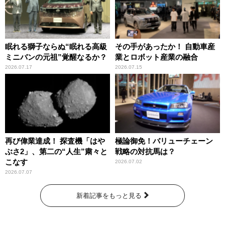
眠れる獅子ならぬ“眠れる高級
その手があったか！ 自動車産
ミニバンの元祖”覚醒なるか？
業とロボット産業の融合
2026.07.17
2026.07.15
再び偉業達成！ 探査機「はや
極論御免！バリューチェーン
ぶさ2」、第二の“人生”粛々と
戦略の対抗馬は？
こなす
2026.07.02
2026.07.07
新着記事をもっと見る