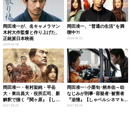
岡田准一が、名キャメラマン
岡田准一、“普通の生活”を満
木村大作監督と作り上げた、
喫中?!
正統派日本映画
2019.06.21
2018.09.28
岡田准一・有村架純・平岳
岡田准一･小栗旬･柄本佑～幼
大・東出昌大・役所広司、新
なじみが刑事･容疑者･被害者
解釈で描く『関ヶ原』【しゃ
『追憶』【しゃベルシネマ by
ベルシネマ by 八雲ふみね・第
八雲ふみね・第198回】
2017.08.15
2017.05.04
257回】