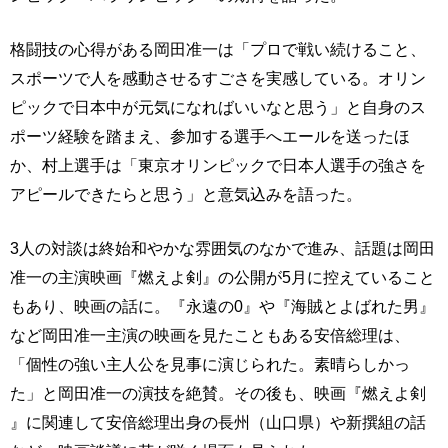
格闘技の心得がある岡田准一は「プロで戦い続けること、
スポーツで人を感動させるすごさを実感している。オリン
ピックで日本中が元気になればいいなと思う」と自身のス
ポーツ経験を踏まえ、参加する選手へエールを送ったほ
か、村上選手は「東京オリンピックで日本人選手の強さを
アピールできたらと思う」と意気込みを語った。
3人の対談は終始和やかな雰囲気のなかで進み、話題は岡田
准一の主演映画『燃えよ剣』の公開が5月に控えていること
もあり、映画の話に。『永遠の0』や『海賊とよばれた男』
など岡田准一主演の映画を見たこともある安倍総理は、
「個性の強い主人公を見事に演じられた。素晴らしかっ
た」と岡田准一の演技を絶賛。その後も、映画『燃えよ剣
』に関連して安倍総理出身の長州（山口県）や新撰組の話