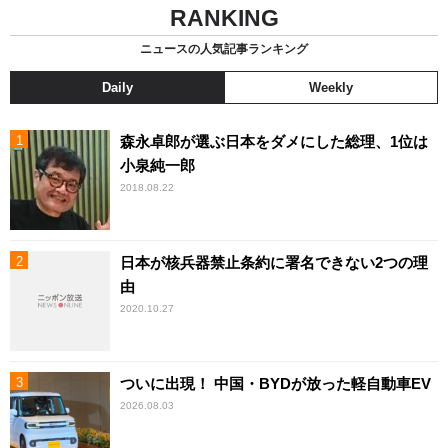
RANKING
ニュースの人気記事ランキング
Daily
Weekly
森永卓郎が選ぶ日本をダメにした総理、1位は
小泉純一郎
2018.08.22
日本が核兵器禁止条約に署名できない2つの理
由
2020.10.27
ついに出現！ 中国・BYDが放った軽自動車EV
2026.08.03