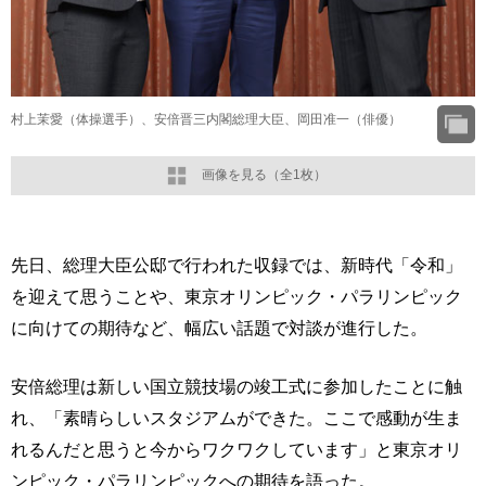
村上茉愛（体操選手）、安倍晋三内閣総理大臣、岡田准一（俳優）
画像を見る（全1枚）
先日、総理大臣公邸で行われた収録では、新時代「令和」
を迎えて思うことや、東京オリンピック・パラリンピック
に向けての期待など、幅広い話題で対談が進行した。
安倍総理は新しい国立競技場の竣工式に参加したことに触
れ、「素晴らしいスタジアムができた。ここで感動が生ま
れるんだと思うと今からワクワクしています」と東京オリ
ンピック・パラリンピックへの期待を語った。