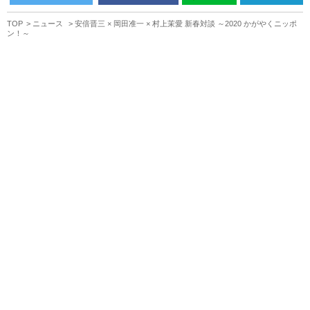
TOP
ニュース
安倍晋三 × 岡田准一 × 村上茉愛 新春対談 ～2020 かがやくニッポ
ン！～