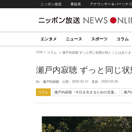
ニッポン放送
番組表
アナウンサー＆パーソナ
エンタメ
ニュース
スポーツ
コラム
TOP
コラム
瀬戸内寂聴 ずっと同じ状態が続くことはありま
瀬戸内寂聴 ずっと同じ
2020-02-17
2020-02-26
By -
瀬戸内寂聴
公開：
更新：
コラム
瀬戸内寂聴「今日を生きるための言葉」
瀬戸