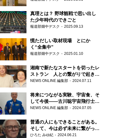
真理とは？ 野球観戦で思い出し
た少年時代のできごと
報道部畑中デスク
2025.09.13
慌ただしい取材現場 とにか
く“全集中”
報道部畑中デスク
2025.01.10
湘南で新たなスタートを切ったレ
ストラン 人との繋がりで起きた
奇跡
NEWS ONLINE 編集部
2024.07.11
将来につながる実験、宇宙食、そ
して今後――古川聡宇宙飛行士単
独インタビュー
NEWS ONLINE 編集部
2024.07.05
普通の人にもできることがある。
そして、今は必ず未来に繋がって
いく……『ONE LIFE 奇跡が繋い
ひろた みゆ紀
2024.06.21