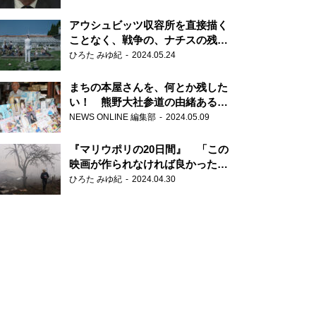
だ6000の命』
アウシュビッツ収容所を直接描く
ことなく、戦争の、ナチスの残虐
さが見える映画 『関心領域』
ひろた みゆ紀
2024.05.24
まちの本屋さんを、何とか残した
い！ 熊野大社参道の由緒ある書
店・三代目の強い思い
NEWS ONLINE 編集部
2024.05.09
『マリウポリの20日間』 「この
映画が作られなければ良かった」
と語る監督
ひろた みゆ紀
2024.04.30