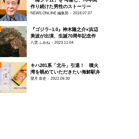
作り続けた男性のストーリー
NEWS ONLINE 編集部
2018.07.07
N
『ゴジラ−1.0』神木隆之介×浜辺
美波が出演、生誕70周年記念作
八雲 ふみね
2023.11.04
キハ281系「北斗」引退！ 噴火
湾を眺めていただきたい海鮮駅弁
望月 崇史
2022.09.30