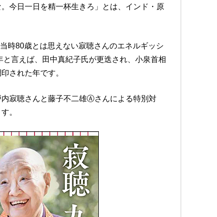
な。今日一日を精一杯生きろ」とは、インド・原
。当時80歳とは思えない寂聴さんのエネルギッシ
2年と言えば、田中真紀子氏が更迭され、小泉首相
調印された年です。
戸内寂聴さんと藤子不二雄Ⓐさんによる特別対
ます。