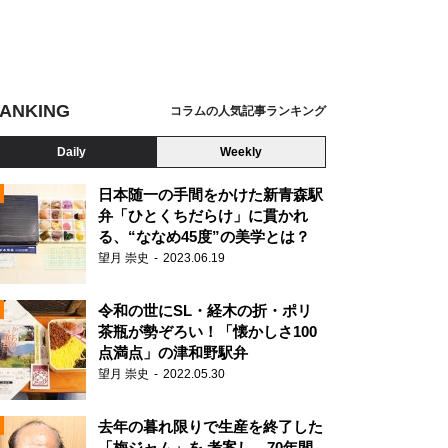
ANKING
コラムの人気記事ランキング
Daily
Weekly
日本随一の手間をかけた新青森駅
弁「ひとくちだらけ」に貫かれ
る、“ななめ45度”の美学とは？
望月 崇史
2023.06.19
令和の世にSL・経木の折・ポリ
茶瓶が勢ぞろい！「懐かしさ100
点満点」の津和野駅弁
望月 崇史
2022.05.30
N
去年の暮れ限りで生産を終了した
「梅ジャム」を 考案し、70年間