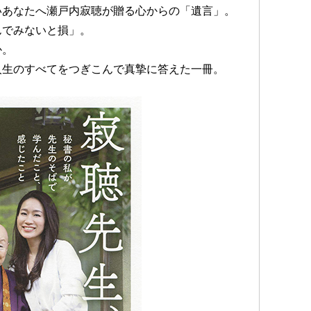
いあなたへ瀬戸内寂聴が贈る心からの「遺言」。
んでみないと損」。
か。
人生のすべてをつぎこんで真摯に答えた一冊。