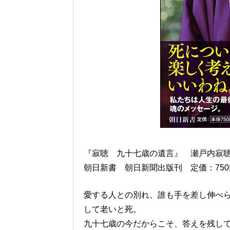
『寂聴 九十七歳の遺言』 瀬戸内寂
朝日新書 朝日新聞出版刊 定価：75
愛する人との別れ、誰も手を差し伸べ
して老いと死。
九十七歳の今だからこそ、答えを残し