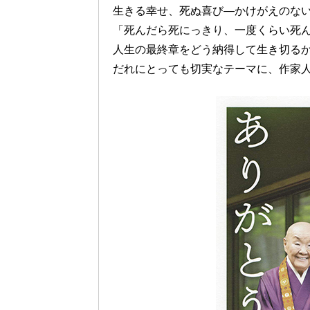
生きる幸せ、死ぬ喜び—かけがえのな
「死んだら死にっきり、一度くらい死
人生の最終章をどう納得して生き切る
だれにとっても切実なテーマに、作家