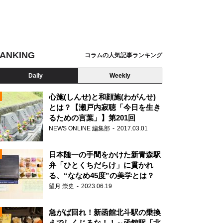
ANKING
コラムの人気記事ランキング
Daily
Weekly
心施(しんせ)と和顔施(わがんせ)
とは？【瀬戸内寂聴「今日を生き
るための言葉」】第201回
NEWS ONLINE 編集部
2017.03.01
日本随一の手間をかけた新青森駅
弁「ひとくちだらけ」に貫かれ
る、“ななめ45度”の美学とは？
望月 崇史
2023.06.19
N
急がば回れ！新函館北斗駅の乗換
えでしくじるな！！～函館駅「北