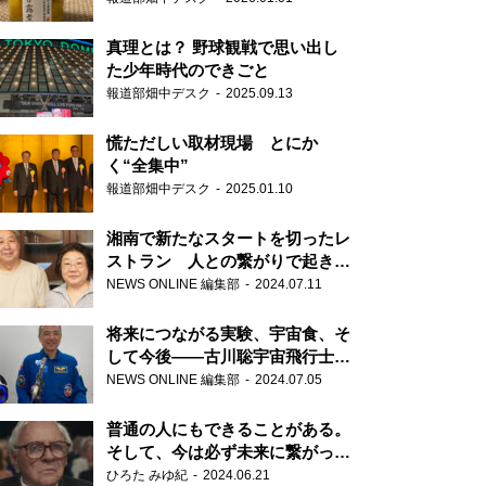
真理とは？ 野球観戦で思い出し
た少年時代のできごと
報道部畑中デスク
2025.09.13
慌ただしい取材現場 とにか
く“全集中”
報道部畑中デスク
2025.01.10
湘南で新たなスタートを切ったレ
ストラン 人との繋がりで起きた
奇跡
NEWS ONLINE 編集部
2024.07.11
将来につながる実験、宇宙食、そ
して今後――古川聡宇宙飛行士単
独インタビュー
NEWS ONLINE 編集部
2024.07.05
普通の人にもできることがある。
そして、今は必ず未来に繋がって
いく……『ONE LIFE 奇跡が繋い
ひろた みゆ紀
2024.06.21