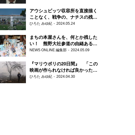
だ6000の命』
アウシュビッツ収容所を直接描く
ことなく、戦争の、ナチスの残虐
さが見える映画 『関心領域』
ひろた みゆ紀
2024.05.24
まちの本屋さんを、何とか残した
い！ 熊野大社参道の由緒ある書
店・三代目の強い思い
NEWS ONLINE 編集部
2024.05.09
『マリウポリの20日間』 「この
映画が作られなければ良かった」
と語る監督
ひろた みゆ紀
2024.04.30