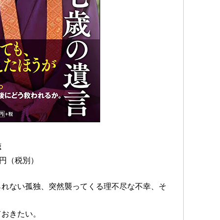
聴
0円（税別）
られない孤独、突然襲ってくる理不尽な不幸、そ
ておきたい。