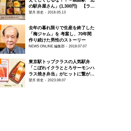
の駅弁屋さん」(1,300円) 【ライ
ター望月の駅弁膝栗毛】
望月 崇史
2016.05.13
N
去年の暮れ限りで生産を終了した
「梅ジャム」を 考案し、70年間
作り続けた男性のストーリー
NEWS ONLINE 編集部
2018.07.07
東京駅トップクラスの人気駅弁
「こぼれイクラととろサーモンハ
ラス焼き弁当」がヒットに繋がっ
た理由
望月 崇史
2023.08.07