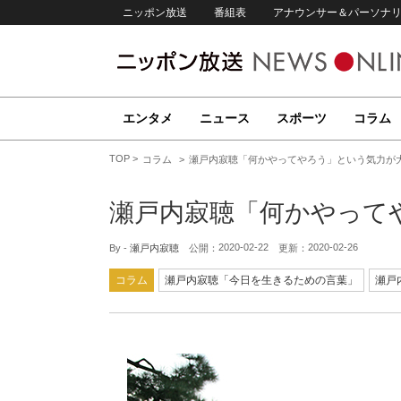
ニッポン放送
番組表
アナウンサー＆パーソナ
エンタメ
ニュース
スポーツ
コラム
TOP
コラム
瀬戸内寂聴「何かやってやろう」という気力が
瀬戸内寂聴「何かやって
2020-02-22
2020-02-26
By -
瀬戸内寂聴
公開：
更新：
コラム
瀬戸内寂聴「今日を生きるための言葉」
瀬戸