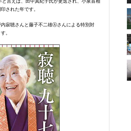
2年と言えば、田中真紀子氏が更迭され、小泉首相
調印された年です。
戸内寂聴さんと藤子不二雄Ⓐさんによる特別対
ます。