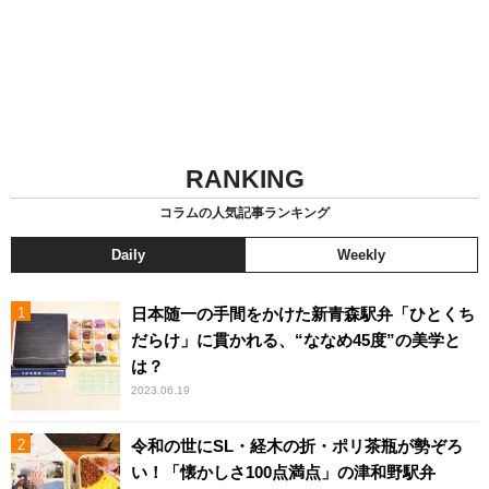
RANKING
コラムの人気記事ランキング
Daily
Weekly
日本随一の手間をかけた新青森駅弁「ひとくち
だらけ」に貫かれる、“ななめ45度”の美学と
は？
2023.06.19
令和の世にSL・経木の折・ポリ茶瓶が勢ぞろ
い！「懐かしさ100点満点」の津和野駅弁