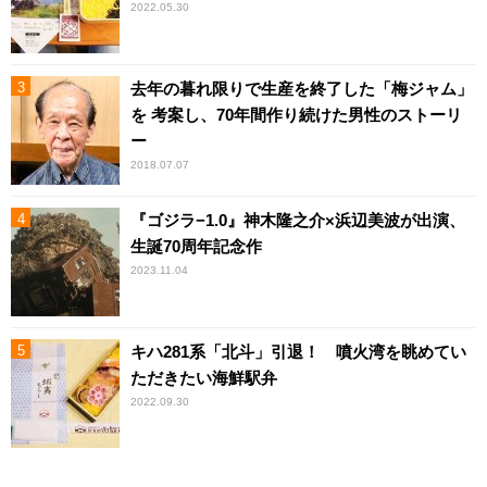
2022.05.30
去年の暮れ限りで生産を終了した「梅ジャム」
を 考案し、70年間作り続けた男性のストーリ
ー
2018.07.07
『ゴジラ−1.0』神木隆之介×浜辺美波が出演、
生誕70周年記念作
2023.11.04
キハ281系「北斗」引退！ 噴火湾を眺めてい
ただきたい海鮮駅弁
2022.09.30