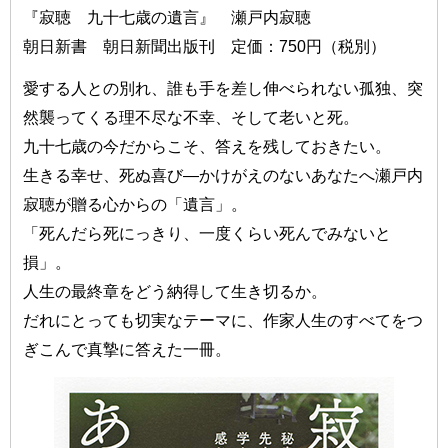
『寂聴 九十七歳の遺言』 瀬戸内寂聴
朝日新書 朝日新聞出版刊 定価：750円（税別）
愛する人との別れ、誰も手を差し伸べられない孤独、突
然襲ってくる理不尽な不幸、そして老いと死。
九十七歳の今だからこそ、答えを残しておきたい。
生きる幸せ、死ぬ喜び—かけがえのないあなたへ瀬戸内
寂聴が贈る心からの「遺言」。
「死んだら死にっきり、一度くらい死んでみないと
損」。
人生の最終章をどう納得して生き切るか。
だれにとっても切実なテーマに、作家人生のすべてをつ
ぎこんで真摯に答えた一冊。