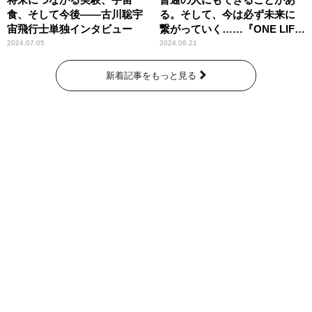
食、そして今後――古川聡宇
る。そして、今は必ず未来に
宙飛行士単独インタビュー
繋がっていく……『ONE LIFE
奇跡が繋いだ6000の命』
2024.07.05
2024.06.21
新着記事をもっと見る