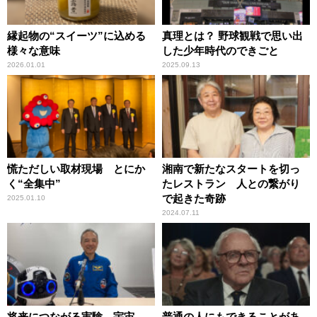
縁起物の“スイーツ”に込める
真理とは？ 野球観戦で思い出
様々な意味
した少年時代のできごと
2026.01.01
2025.09.13
慌ただしい取材現場 とにか
湘南で新たなスタートを切っ
く“全集中”
たレストラン 人との繋がり
で起きた奇跡
2025.01.10
2024.07.11
将来につながる実験、宇宙
普通の人にもできることがあ