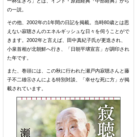
一杯生きろ」とは、インド・原始経典『中部経典』から
の一説。
その他、2002年の1年間の日記を掲載。当時80歳とは思
えない寂聴さんのエネルギッシュな日々を伺うことがで
きます。2002年と言えば、田中真紀子氏が更迭され、
小泉首相が北朝鮮へ行き、「日朝平壌宣言」が調印され
た年です。
また、巻頭には、この秋に行われた瀬戸内寂聴さんと藤
子不二雄Ⓐさんによる特別対談、「幸せな死に方」が掲
載されています。