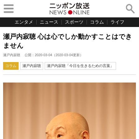
エンタメ
ニュース
スポーツ
コラム
ライフ
瀬戸内寂聴 心は心でしか動かすことはでき
ません
瀬戸内寂聴
公開：
2020-03-04
（
2020-03-04
更新）
コラム
瀬戸内寂聴
瀬戸内寂聴「今日を生きるための言葉」