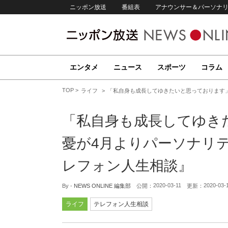
ニッポン放送
番組表
アナウンサー＆パーソナ
エンタメ
ニュース
スポーツ
コラム
TOP
ライフ
「私自身も成長してゆきたいと思っております
「私自身も成長してゆき
憂が4月よりパーソナリ
レフォン人生相談』
2020-03-11
2020-03-
By -
NEWS ONLINE 編集部
公開：
更新：
ライフ
テレフォン人生相談