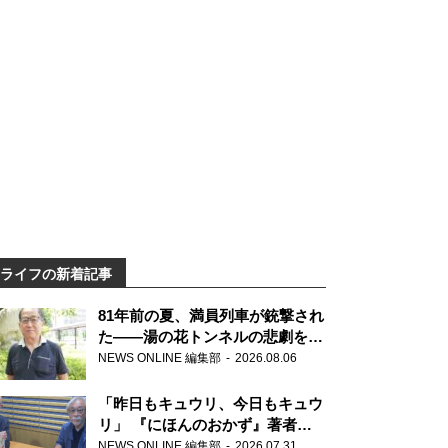
ライフの新着記事
81年前の夏、満員列車が銃撃され
た――湯の花トンネルの悲劇を語
り継ぐ男性の
NEWS ONLINE 編集部
2026.08.06
「昨日もキュウリ、今日もキュウ
リ」 『にほんのおかず』著者が
見つけた家庭料理の知恵
NEWS ONLINE 編集部
2026.07.31