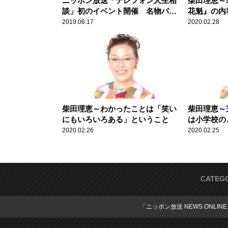
ニッポン放送「テレフォン人生相
柴田理恵～
談」初のイベント開催 名物パー
花魁』の内
ソナリティ・回答者たちの語りに
い
2019.06.17
2020.02.28
メモをとりながら聞く来場者も続
出
柴田理恵～わかったことは「笑い
柴田理恵～
にもいろいろある」ということ
は小学校の
2020.02.26
2020.02.25
CATEG
「ニッポン放送 NEWS ONLIN