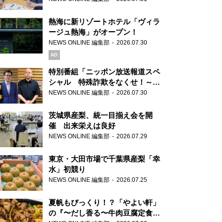
熱海に新リゾートホテル「ヴィラ
ージュ熱海」がオープン！
NEWS ONLINE 編集部
2026.07.30
AD
特別番組「ニッポン放送報道スペ
シャル 特殊詐欺をなくせ！～被
害者・加害者・警視庁が語るトク
NEWS ONLINE 編集部
2026.07.30
リュウの実態～」放送
茨城県産梨、統一目揃え会を開
催 出来栄えは良好
NEWS ONLINE 編集部
2026.07.29
東京・大田市場で千葉県産梨「幸
水」初競り
NEWS ONLINE 編集部
2026.07.25
夏帆もびっくり！？「やよい軒」
の『〜だし香る〜牛肉豆腐定食』