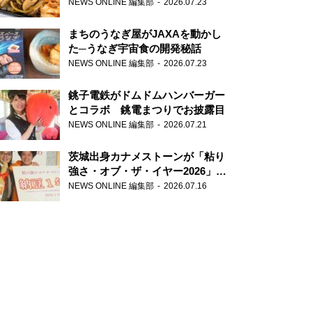
が香り高すぎる
NEWS ONLINE 編集部
2026.07.23
まちのうなぎ屋がJAXAを動かし
た─うなぎ宇宙食の開発秘話
NEWS ONLINE 編集部
2026.07.23
銚子電鉄がドムドムハンバーガー
とコラボ 銚電まつりでお披露目
NEWS ONLINE 編集部
2026.07.21
茨城出身カナメストーンが「粘り
強さ・オブ・ザ・イヤー2026」受
賞 粘り強いコンビ愛で納豆を
NEWS ONLINE 編集部
2026.07.16
PR