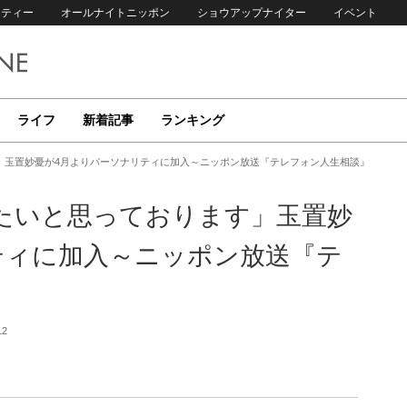
リティー
オールナイトニッポン
ショウアップナイター
イベント
ライフ
新着記事
ランキング
」玉置妙憂が4月よりパーソナリティに加入～ニッポン放送『テレフォン人生相談』
たいと思っております」玉置妙
ティに加入～ニッポン放送『テ
12