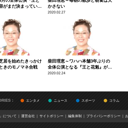
5月の全体公演『王と
柴田理恵～毎朝の散歩と朝食は欠
容がまだ決まっていな
かさない
2020.02.27
芝居を始めたきっかけ
柴田理恵～ワハハ本舗3年ぶりの
ときのモノマネ合戦
全体公演となる『王と花魁』が5
月に開催
2020.02.24
ORIES：
エンタメ
ニュース
スポーツ
コラム
E」について
運営会社
サイトポリシー
編集体制
プライバシーポリシー