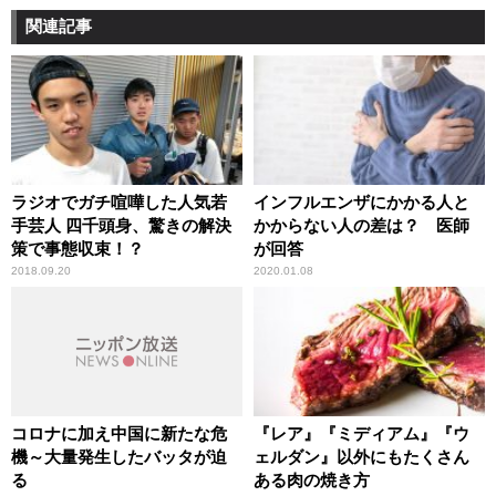
関連記事
ラジオでガチ喧嘩した人気若
インフルエンザにかかる人と
手芸人 四千頭身、驚きの解決
かからない人の差は？ 医師
策で事態収束！？
が回答
2018.09.20
2020.01.08
コロナに加え中国に新たな危
『レア』『ミディアム』『ウ
機～大量発生したバッタが迫
ェルダン』以外にもたくさん
る
ある肉の焼き方