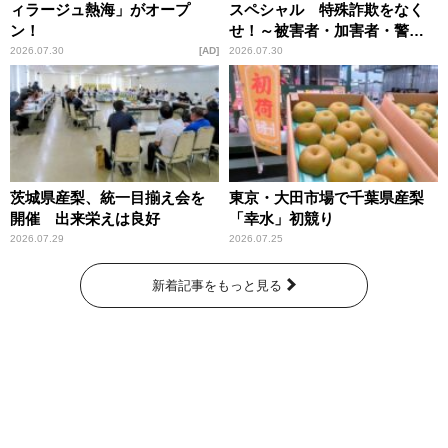
ィラージュ熱海」がオープ
スペシャル 特殊詐欺をなく
ン！
せ！～被害者・加害者・警視
庁が語るトクリュウの実態
2026.07.30
AD
2026.07.30
～」放送
茨城県産梨、統一目揃え会を
東京・大田市場で千葉県産梨
開催 出来栄えは良好
「幸水」初競り
2026.07.29
2026.07.25
新着記事をもっと見る