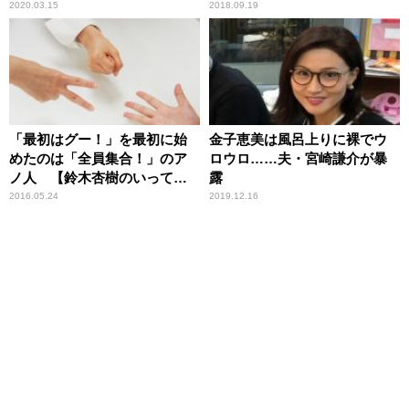
2020.03.15
2018.09.19
「最初はグー！」を最初に始
金子恵美は風呂上りに裸でウ
めたのは「全員集合！」のア
ロウロ……夫・宮崎謙介が暴
ノ人 【鈴木杏樹のいってら
露
っしゃい】
2016.05.24
2019.12.16