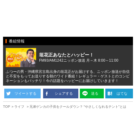
番組情報
垣花正あなたとハッピー！
FM93/AM1242ニッポン放送 月～木 8:00～11:00
ふつーの男・沖縄県宮古島出身の垣花正がお届けする、ニッポン放送が自信
と不安をもってお送りする朝のワイド番組！レギュラー・ゲストとのコンビ
ネーションもバッチリ！今の話題をハッピーにお届けしていきます！
ツイートする
シェアする
送る
はてな
TOP
ライフ
兄弟ゲンカの子供をクールダウン？ “やさしくなれるテント”とは