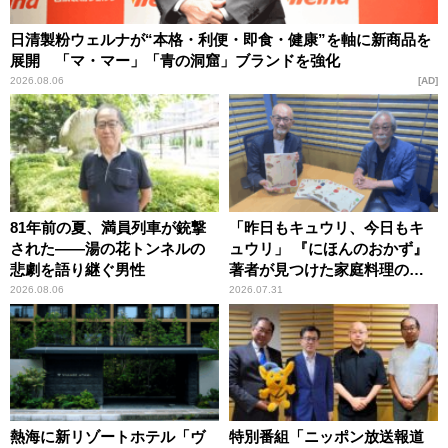
日清製粉ウェルナが“本格・利便・即食・健康”を軸に新商品を
展開 「マ・マー」「青の洞窟」ブランドを強化
2026.08.06
AD
81年前の夏、満員列車が銃撃
「昨日もキュウリ、今日もキ
された――湯の花トンネルの
ュウリ」 『にほんのおかず』
悲劇を語り継ぐ男性
著者が見つけた家庭料理の知
恵
2026.08.06
2026.07.31
熱海に新リゾートホテル「ヴ
特別番組「ニッポン放送報道