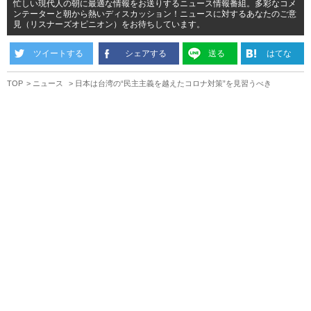
忙しい現代人の朝に最適な情報をお送りするニュース情報番組。多彩なコメ
ンテーターと朝から熱いディスカッション！ニュースに対するあなたのご意
見（リスナーズオピニオン）をお待ちしています。
ツイートする
シェアする
送る
はてな
TOP
ニュース
日本は台湾の“民主主義を越えたコロナ対策”を見習うべき