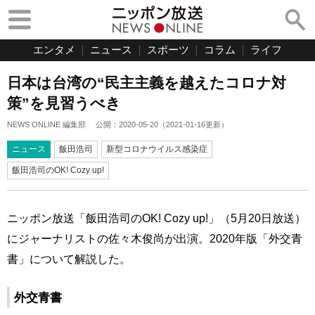
エンタメ
ニュース
スポーツ
コラム
ライフ
日本は台湾の“民主主義を越えたコロナ対
策”を見習うべき
NEWS ONLINE 編集部
公開：
2020-05-20
（
2021-01-16
更新）
ニュース
飯田浩司
新型コロナウイルス感染症
飯田浩司のOK! Cozy up!
ニッポン放送「飯田浩司のOK! Cozy up!」（5月20日放送）
にジャーナリストの佐々木俊尚が出演。2020年版「外交青
書」について解説した。
外交青書