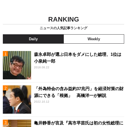
RANKING
ニュースの人気記事ランキング
Daily
Weekly
森永卓郎が選ぶ日本をダメにした総理、1位は
小泉純一郎
2018.08.22
「外為特会の含み益約37兆円」を経済対策の財
源にできる「根拠」 高橋洋一が解説
2022.10.12
亀井静香が言及『高市早苗氏は初の女性総理に