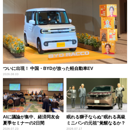
ついに出現！ 中国・BYDが放った軽自動車EV
2026.08.03
AIに議論が集中、経済同友会
眠れる獅子ならぬ“眠れる高級
夏季セミナーの2日間
ミニバンの元祖”覚醒なるか？
2026.07.23
2026.07.17