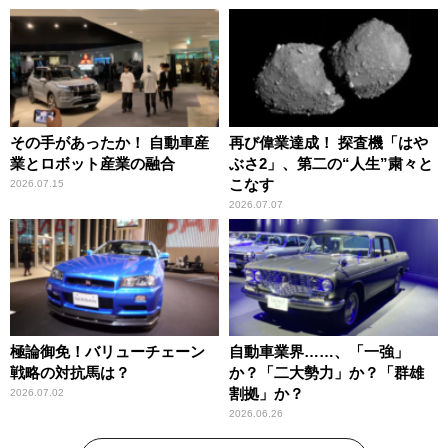
その手があったか！ 自動車産
再び偉業達成！ 探査機「はや
業とロボット産業の融合
ぶさ2」、第二の“人生”粛々と
こなす
2026.07.15
2026.07.07
極論御免！バリューチェーン
自動車業界……、「一強」
戦略の対抗馬は？
か？「二大勢力」か？「群雄
割拠」か？
2026.07.02
2026.06.26