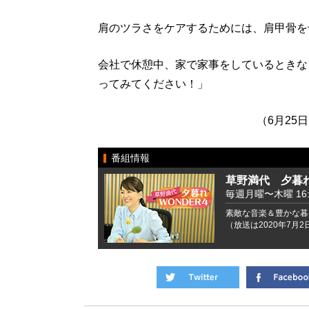
肩のツラさをケアするためには、肩甲骨を
会社で休憩中、家で家事をしているときな
ってみてください！」
（6月25
番組情報
草野満代 夕暮れ
毎週月曜〜木曜 16:00
素敵な音楽＆豊かな暮
（放送は2020年7月