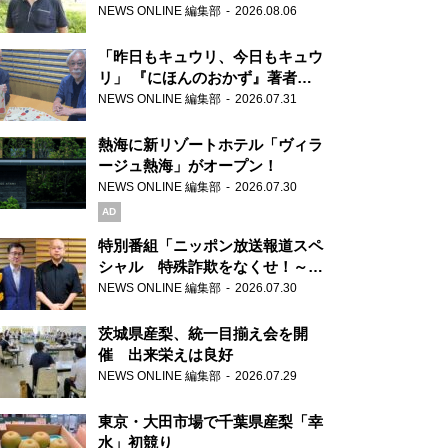
り継ぐ男性
NEWS ONLINE 編集部
2026.08.06
「昨日もキュウリ、今日もキュウ
リ」 『にほんのおかず』著者が
見つけた家庭料理の知恵
NEWS ONLINE 編集部
2026.07.31
熱海に新リゾートホテル「ヴィラ
ージュ熱海」がオープン！
NEWS ONLINE 編集部
2026.07.30
AD
特別番組「ニッポン放送報道スペ
シャル 特殊詐欺をなくせ！～被
害者・加害者・警視庁が語るトク
NEWS ONLINE 編集部
2026.07.30
リュウの実態～」放送
茨城県産梨、統一目揃え会を開
催 出来栄えは良好
NEWS ONLINE 編集部
2026.07.29
東京・大田市場で千葉県産梨「幸
水」初競り