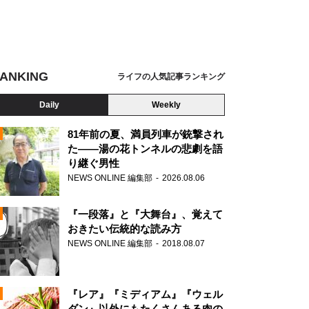
ANKING
ライフの人気記事ランキング
Daily
Weekly
81年前の夏、満員列車が銃撃され
た――湯の花トンネルの悲劇を語
り継ぐ男性
N
NEWS ONLINE 編集部
2026.08.06
AD
『一段落』と『大舞台』、覚えて
おきたい伝統的な読み方
NEWS ONLINE 編集部
2018.08.07
N
『レア』『ミディアム』『ウェル
ダン』以外にもたくさんある肉の