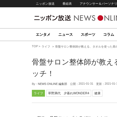
ニッポン放送
番組表
アナウンサー＆パーソナ
エンタメ
ニュース
スポーツ
コラム
TOP
ライフ
骨盤サロン整体師が教える、タオルを使った肩
骨盤サロン整体師が教え
ッチ！
2021-01-31
2021-01-
By -
NEWS ONLINE 編集部
公開：
更新：
ライフ
草野満代 夕暮れWONDER4
健康