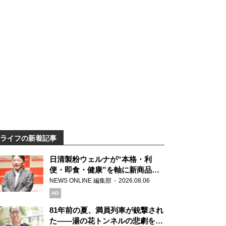
ライフの新着記事
日清製粉ウェルナが“本格・利
便・即食・健康”を軸に新商品を
展開 「マ・マー」「青の洞窟」
NEWS ONLINE 編集部
2026.08.06
ブランドを強化
AD
81年前の夏、満員列車が銃撃され
た――湯の花トンネルの悲劇を語