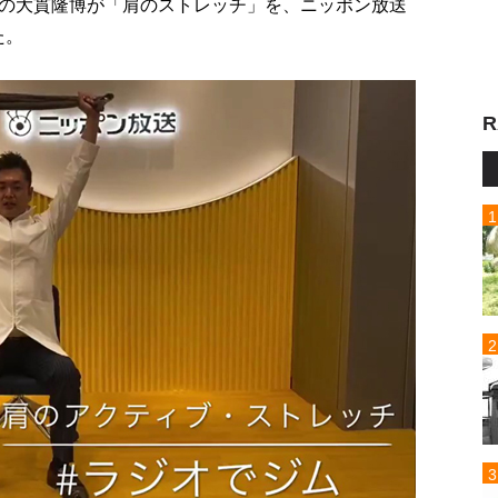
の大貫隆博が「肩のストレッチ」を、ニッポン放送
た。
R