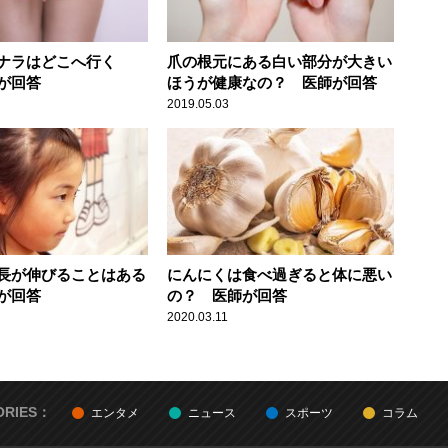
ナラはどこへ行く
爪の根元にある白い部分が大きい
が回答
ほうが健康なの？ 医師が回答
2019.05.03
長が伸びることはある
にんにくは食べ過ぎると体に悪い
が回答
の？ 医師が回答
2020.03.11
ORIES：
エンタメ
ニュース
スポーツ
コラム