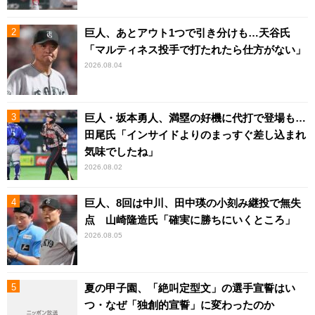
巨人、あとアウト1つで引き分けも…天谷氏
「マルティネス投手で打たれたら仕方がない」
2026.08.04
巨人・坂本勇人、満塁の好機に代打で登場も…
田尾氏「インサイドよりのまっすぐ差し込まれ
気味でしたね」
2026.08.02
巨人、8回は中川、田中瑛の小刻み継投で無失
点 山崎隆造氏「確実に勝ちにいくところ」
2026.08.05
夏の甲子園、「絶叫定型文」の選手宣誓はい
つ・なぜ「独創的宣誓」に変わったのか