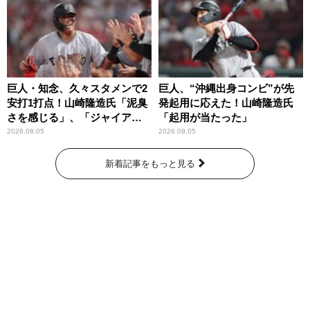
巨人・知念、久々スタメンで2
巨人、“沖縄出身コンビ”が先
安打1打点！山崎隆造氏「泥臭
発起用に応えた！山崎隆造氏
さを感じる」、「ジャイアン
「起用が当たった」
ツには少ないタイプ」
2026.08.05
2026.08.05
新着記事をもっと見る