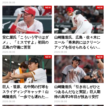
2026.08.06
NEW
NEW
安仁屋氏「こういう守りはダ
山崎隆造氏、広島・佐々木に
メ」、「ミスですよ」初回の
エール「将来的にはクリーン
広島の守備に苦言
アップを任せられるくらいま
では成長して」
2026.08.06
2026.08.06
NEW
NEW
巨人・笹原、右中間の打球を
山崎隆造氏「引き出しがひと
スライディングキャッチ！山
つあるんだなと実証」巨人期
崎隆造氏「一歩でも遅れた
待の高卒2年目が技あり安打
ら…」
2026.08.06
2026.08.06