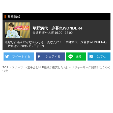
番組情報
草野満代 夕暮れWONDER4
毎週月曜〜木曜 16:00 - 18:00
素敵な音楽＆豊かな暮らしを、あなたに！「草野満代 夕暮れWONDER4」
（放送は2020年7月2日まで）
ツイートする
シェアする
送る
はてな
TOP
スポーツ
選手会とMLB機構が衝突したわけ～メジャーリーグ開幕がようやく
決定