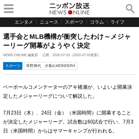
エンタメ
ニュース
スポーツ
コラム
ライフ
選手会とMLB機構が衝突したわけ～メジャ
ーリーグ開幕がようやく決定
NEWS ONLINE 編集部
公開：
2020-07-03
（
2020-07-03
更新）
スポーツ
草野満代 夕暮れWONDER4
ベーボールコメンテーターのアキ猪瀬が、いよいよ開幕決
定したメジャーリーグについて解説した。
7月23日（木）、24日（金）（米国時間）に開幕すること
が決定したメジャーリーグ。試合数は60試合で行い、7月3
日（米国時間）からはサマーキャンプが行われる。