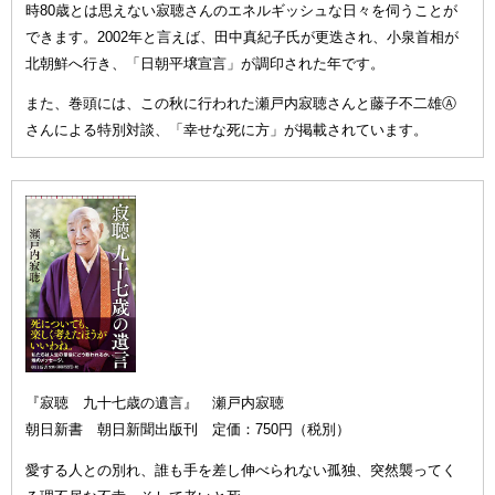
時80歳とは思えない寂聴さんのエネルギッシュな日々を伺うことが
できます。2002年と言えば、田中真紀子氏が更迭され、小泉首相が
北朝鮮へ行き、「日朝平壌宣言」が調印された年です。
また、巻頭には、この秋に行われた瀬戸内寂聴さんと藤子不二雄Ⓐ
さんによる特別対談、「幸せな死に方」が掲載されています。
『寂聴 九十七歳の遺言』 瀬戸内寂聴
朝日新書 朝日新聞出版刊 定価：750円（税別）
愛する人との別れ、誰も手を差し伸べられない孤独、突然襲ってく