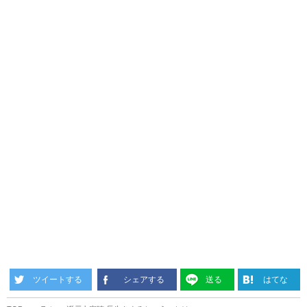
ツイートする
シェアする
送る
はてな