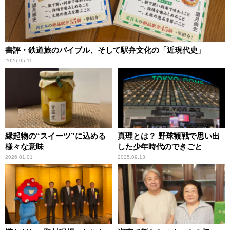
書評・鉄道旅のバイブル、そして駅弁文化の「近現代史」
2026.05.11
縁起物の“スイーツ”に込める
真理とは？ 野球観戦で思い出
様々な意味
した少年時代のできごと
2026.01.01
2025.09.13