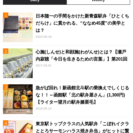
日本随一の手間をかけた新青森駅弁「ひとくち
だらけ」に貫かれる、“ななめ45度”の美学と
は？
2023.06.19
心施(しんせ)と和顔施(わがんせ)とは？【瀬戸
内寂聴「今日を生きるための言葉」】第201回
2017.03.01
急がば回れ！新函館北斗駅の乗換えでしくじる
な！！～函館駅「北の駅弁屋さん」(1,300円)
【ライター望月の駅弁膝栗毛】
2016.05.13
東京駅トップクラスの人気駅弁「こぼれイクラ
ととろサーモンハラス焼き弁当」がヒットに繋