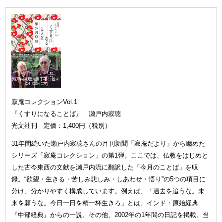
寂庵コレクションVol.1
『くすりになることば』 瀬戸内寂聴
光文社刊 定価：1,400円（税別）
31年間続いた瀬戸内寂聴さんの月刊新聞「寂庵だより」から纏めた
シリーズ「寂庵コレクション」の第1弾。ここでは、仏教をはじめと
した古今東西の文献を瀬戸内流に翻訳した「今月のことば」を収
録。“欲望・生きる・苦しみ悲しみ・しあわせ・悟り”の5つの項目に
分け、分かりやすく構成しています。例えば、「過去を追うな。未
来を願うな。今日一日を精一杯生きろ」とは、インド・原始経典
『中部経典』からの一説。その他、2002年の1年間の日記を掲載。当