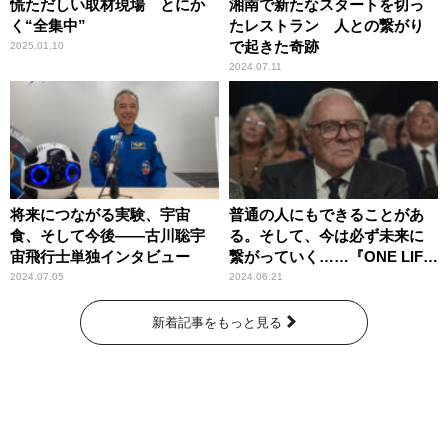
慌ただしい取材現場 とにか
湘南で新たなスタートを切っ
く“全集中”
たレストラン 人との繋がり
で起きた奇跡
2025.01.10
2024.07.11
将来につながる実験、宇宙
普通の人にもできることがあ
食、そして今後――古川聡宇
る。そして、今は必ず未来に
宙飛行士単独インタビュー
繋がっていく……『ONE LIFE
奇跡が繋いだ6000の命』
2024.07.05
2024.06.21
新着記事をもっと見る