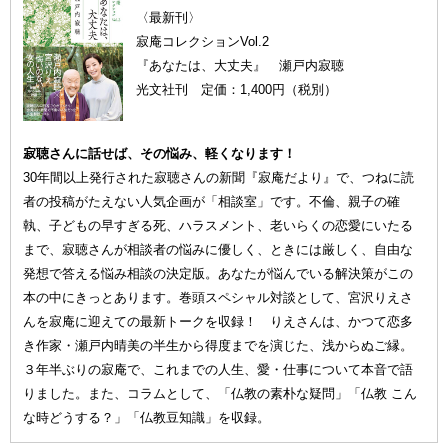
〈最新刊〉
寂庵コレクションVol.2
『あなたは、大丈夫』 瀬戸内寂聴
光文社刊 定価：1,400円（税別）
寂聴さんに話せば、その悩み、軽くなります！
30年間以上発行された寂聴さんの新聞『寂庵だより』で、つねに読
者の投稿がたえない人気企画が「相談室」です。不倫、親子の確
執、子どもの早すぎる死、ハラスメント、老いらくの恋愛にいたる
まで、寂聴さんが相談者の悩みに優しく、ときには厳しく、自由な
発想で答える悩み相談の決定版。あなたが悩んでいる解決策がこの
本の中にきっとあります。巻頭スペシャル対談として、宮沢りえさ
んを寂庵に迎えての最新トークを収録！ りえさんは、かつて恋多
き作家・瀬戸内晴美の半生から得度までを演じた、浅からぬご縁。
３年半ぶりの寂庵で、これまでの人生、愛・仕事について本音で語
りました。また、コラムとして、「仏教の素朴な疑問」「仏教 こん
な時どうする？」「仏教豆知識」を収録。