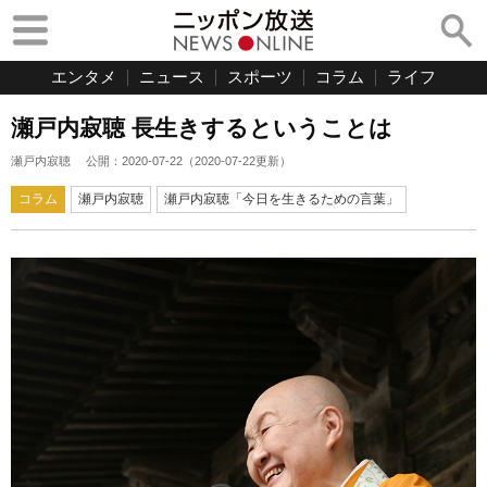
エンタメ
ニュース
スポーツ
コラム
ライフ
瀬戸内寂聴 長生きするということは
瀬戸内寂聴
公開：
2020-07-22
（
2020-07-22
更新）
コラム
瀬戸内寂聴
瀬戸内寂聴「今日を生きるための言葉」