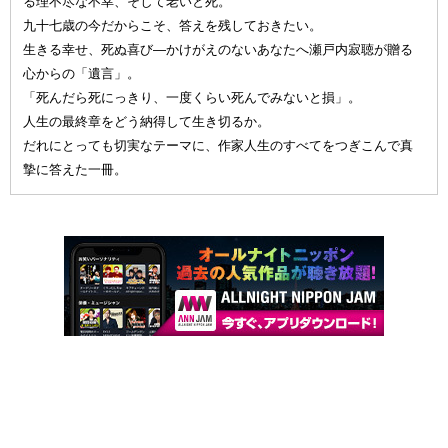
る理不尽な不幸、そして老いと死。
九十七歳の今だからこそ、答えを残しておきたい。
生きる幸せ、死ぬ喜び—かけがえのないあなたへ瀬戸内寂聴が贈る
心からの「遺言」。
「死んだら死にっきり、一度くらい死んでみないと損」。
人生の最終章をどう納得して生き切るか。
だれにとっても切実なテーマに、作家人生のすべてをつぎこんで真
摯に答えた一冊。