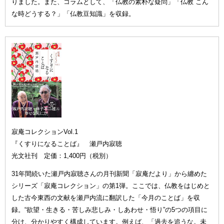
りました。また、コラムとして、「仏教の素朴な疑問」「仏教 こん
な時どうする？」「仏教豆知識」を収録。
寂庵コレクションVol.1
『くすりになることば』 瀬戸内寂聴
光文社刊 定価：1,400円（税別）
31年間続いた瀬戸内寂聴さんの月刊新聞「寂庵だより」から纏めた
シリーズ「寂庵コレクション」の第1弾。ここでは、仏教をはじめと
した古今東西の文献を瀬戸内流に翻訳した「今月のことば」を収
録。“欲望・生きる・苦しみ悲しみ・しあわせ・悟り”の5つの項目に
分け、分かりやすく構成しています。例えば、「過去を追うな。未