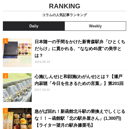
RANKING
コラムの人気記事ランキング
Daily
Weekly
日本随一の手間をかけた新青森駅弁「ひとくち
だらけ」に貫かれる、“ななめ45度”の美学と
は？
2023.06.19
心施(しんせ)と和顔施(わがんせ)とは？【瀬戸
内寂聴「今日を生きるための言葉」】第201回
2017.03.01
急がば回れ！新函館北斗駅の乗換えでしくじる
な！！～函館駅「北の駅弁屋さん」(1,300円)
【ライター望月の駅弁膝栗毛】