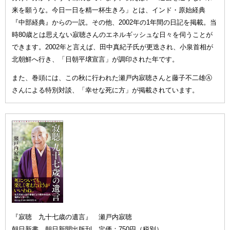
来を願うな。今日一日を精一杯生きろ」とは、インド・原始経典
『中部経典』からの一説。その他、2002年の1年間の日記を掲載。当
時80歳とは思えない寂聴さんのエネルギッシュな日々を伺うことが
できます。2002年と言えば、田中真紀子氏が更迭され、小泉首相が
北朝鮮へ行き、「日朝平壌宣言」が調印された年です。
また、巻頭には、この秋に行われた瀬戸内寂聴さんと藤子不二雄Ⓐ
さんによる特別対談、「幸せな死に方」が掲載されています。
『寂聴 九十七歳の遺言』 瀬戸内寂聴
朝日新書 朝日新聞出版刊 定価：750円（税別）