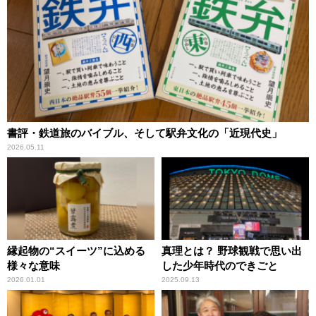
書評・鉄道旅のバイブル、そして駅弁文化の「近現代史」
2026.05.11
縁起物の“スイーツ”に込める
真理とは？ 野球観戦で思い出
様々な意味
した少年時代のできごと
2026.01.01
2025.09.13