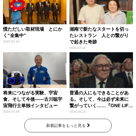
慌ただしい取材現場 とにか
湘南で新たなスタートを切っ
く“全集中”
たレストラン 人との繋がり
で起きた奇跡
2025.01.10
2024.07.11
将来につながる実験、宇宙
普通の人にもできることがあ
食、そして今後――古川聡宇
る。そして、今は必ず未来に
宙飛行士単独インタビュー
繋がっていく……『ONE LIFE
奇跡が繋いだ6000の命』
2024.07.05
2024.06.21
新着記事をもっと見る