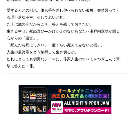
愛する人との別れ、誰も手を差し伸べられない孤独、突然襲ってく
る理不尽な不幸、そして老いと死。
九十七歳の今だからこそ、答えを残しておきたい。
生きる幸せ、死ぬ喜び—かけがえのないあなたへ瀬戸内寂聴が贈る
心からの「遺言」。
「死んだら死にっきり、一度くらい死んでみないと損」。
人生の最終章をどう納得して生き切るか。
だれにとっても切実なテーマに、作家人生のすべてをつぎこんで真
摯に答えた一冊。