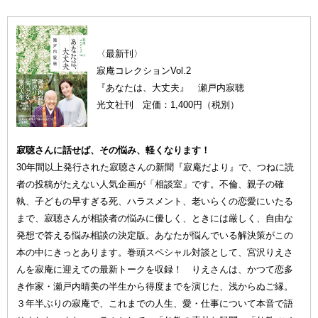
〈最新刊〉
寂庵コレクションVol.2
『あなたは、大丈夫』 瀬戸内寂聴
光文社刊 定価：1,400円（税別）
寂聴さんに話せば、その悩み、軽くなります！
30年間以上発行された寂聴さんの新聞『寂庵だより』で、つねに読
者の投稿がたえない人気企画が「相談室」です。不倫、親子の確
執、子どもの早すぎる死、ハラスメント、老いらくの恋愛にいたる
まで、寂聴さんが相談者の悩みに優しく、ときには厳しく、自由な
発想で答える悩み相談の決定版。あなたが悩んでいる解決策がこの
本の中にきっとあります。巻頭スペシャル対談として、宮沢りえさ
んを寂庵に迎えての最新トークを収録！ りえさんは、かつて恋多
き作家・瀬戸内晴美の半生から得度までを演じた、浅からぬご縁。
３年半ぶりの寂庵で、これまでの人生、愛・仕事について本音で語