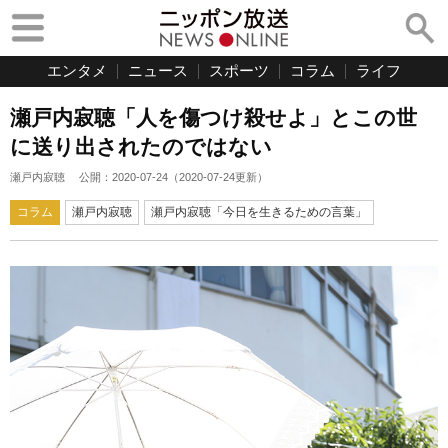
エンタメ
ニュース
スポーツ
コラム
ライフ
瀬戸内寂聴「人を傷つけ殺せよ」とこの世
に送り出されたのではない
瀬戸内寂聴
公開：
2020-07-24
（
2020-07-24
更新）
コラム
瀬戸内寂聴
瀬戸内寂聴「今日を生きるための言葉」