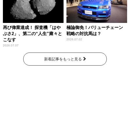
再び偉業達成！ 探査機「はや
極論御免！バリューチェーン
ぶさ2」、第二の“人生”粛々と
戦略の対抗馬は？
こなす
2026.07.02
2026.07.07
新着記事をもっと見る