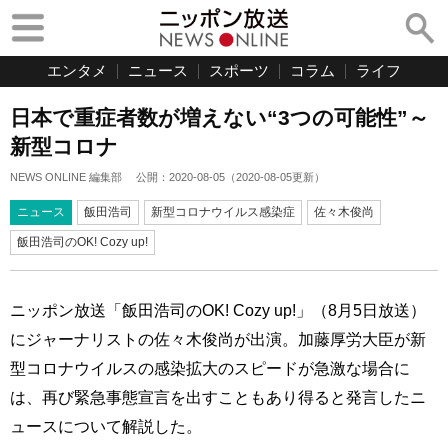
エンタメ
ニュース
スポーツ
コラム
ライフ
日本で重症者数が増えない“3つの可能性”～
新型コロナ
NEWS ONLINE 編集部
公開：
2020-08-05
（
2020-08-05
更新）
ニュース
飯田浩司
新型コロナウイルス感染症
佐々木俊尚
飯田浩司のOK! Cozy up!
ニッポン放送「飯田浩司のOK! Cozy up!」（8月5日放送）
にジャーナリストの佐々木俊尚が出演。加藤厚労大臣が新
型コロナウイルスの感染拡大のスピードが急激な場合に
は、再び緊急事態宣言を出すこともあり得ると発言したニ
ュースについて解説した。