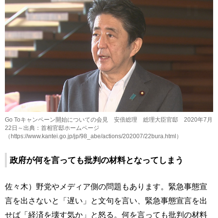
Go Toキャンペーン開始についての会見 安倍総理 総理大臣官邸 2020年7月
22日～出典：首相官邸ホームページ
（https://www.kantei.go.jp/jp/98_abe/actions/202007/22bura.html）
政府が何を言っても批判の材料となってしまう
佐々木）野党やメディア側の問題もあります。緊急事態宣
言を出さないと「遅い」と文句を言い、緊急事態宣言を出
せば「経済を壊す気か」と怒る。何を言っても批判の材料