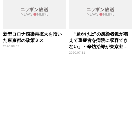
新型コロナ感染再拡大を招い
「“見かけ上”の感染者数が増
た東京都の政策ミス
えて重症者を病院に収容でき
ない」～辛坊治郎が東京都の
2020.08.03
コロナ対策を一刀両断
2020.07.31