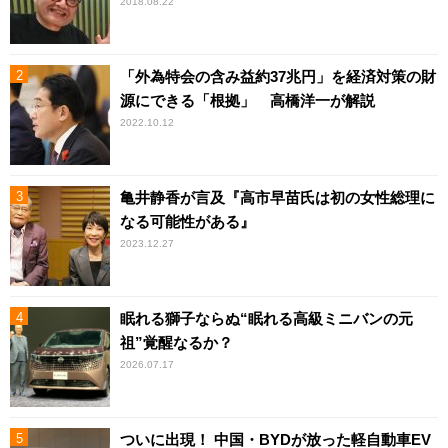
2018.08.22
「外為特会の含み益約37兆円」を経済対策の財
源にできる「根拠」 高橋洋一が解説
2022.10.12
亀井静香が言及『高市早苗氏は初の女性総理に
なる可能性がある』
2023.12.27
眠れる獅子ならぬ“眠れる高級ミニバンの元
祖”覚醒なるか？
2026.07.17
ついに出現！ 中国・BYDが放った軽自動車EV