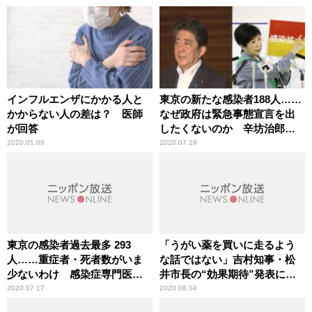
インフルエンザにかかる人と
東京の新たな感染者188人……
かからない人の差は？ 医師
なぜ政府は緊急事態宣言を出
が回答
したくないのか 辛坊治郎が
持論
2020.01.08
2020.07.19
東京の感染者過去最多 293
「うがい薬を買いに走るよう
人……重症者・死者数がいま
な話ではない」吉村知事・松
少ないわけ 感染症専門医が
井市長の“効果期待”発表に辛
分析
坊治郎が疑問
2020.07.17
2020.08.04