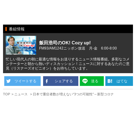
番組情報
飯田浩司のOK! Cozy up!
FM93/AM1242ニッポン放送 月-金 6:00-8:00
忙しい現代人の朝に最適な情報をお送りするニュース情報番組。多彩なコメ
ンテーターと朝から熱いディスカッション！ニュースに対するあなたのご意
見（リスナーズオピニオン）をお待ちしています。
ツイートする
シェアする
送る
はてな
TOP
ニュース
日本で重症者数が増えない“3つの可能性”～新型コロナ