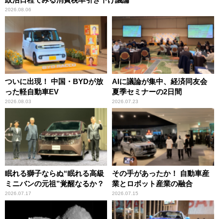
2026.08.06
ついに出現！ 中国・BYDが放
AIに議論が集中、経済同友会
った軽自動車EV
夏季セミナーの2日間
2026.08.03
2026.07.23
眠れる獅子ならぬ“眠れる高級
その手があったか！ 自動車産
ミニバンの元祖”覚醒なるか？
業とロボット産業の融合
2026.07.17
2026.07.15