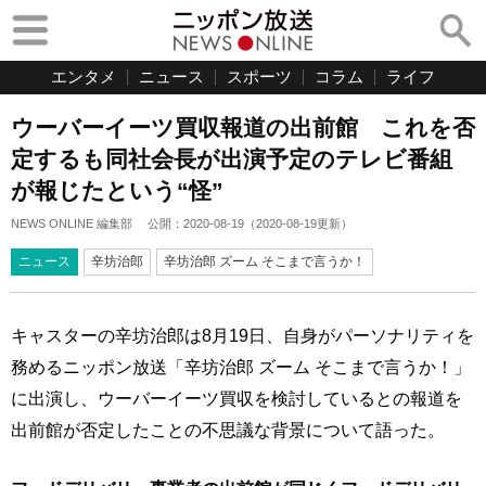
エンタメ
ニュース
スポーツ
コラム
ライフ
ウーバーイーツ買収報道の出前館 これを否
定するも同社会長が出演予定のテレビ番組
が報じたという“怪”
NEWS ONLINE 編集部
公開：
2020-08-19
（
2020-08-19
更新）
ニュース
辛坊治郎
辛坊治郎 ズーム そこまで言うか！
キャスターの辛坊治郎は8月19日、自身がパーソナリティを
務めるニッポン放送「辛坊治郎 ズーム そこまで言うか！」
に出演し、ウーバーイーツ買収を検討しているとの報道を
出前館が否定したことの不思議な背景について語った。