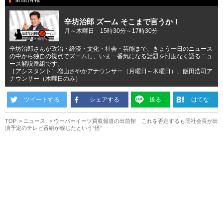
辛坊治郎 ズーム そこまで言うか！
月～木曜日 15時30分～17時30分
辛坊治郎さんが政治・経済・文化・社会・芸能まで、きょう一日のニュース
の中から独自の視点でズームし、いま一番気になる話題を忖度なく語るニュ
ース解説番組です。
［アシスタント］増山さやかアナウンサー（月曜日～木曜日）、飯田浩司ア
ナウンサー（木曜日のみ）
ツイートする
シェアする
送る
はてな
TOP
ニュース
ウーバーイーツ買収報道の出前館 これを否定するも同社会長が出
演予定のテレビ番組が報じたという“怪”