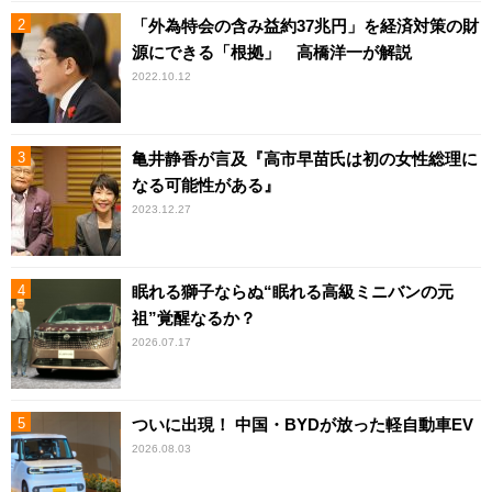
「外為特会の含み益約37兆円」を経済対策の財
源にできる「根拠」 高橋洋一が解説
2022.10.12
亀井静香が言及『高市早苗氏は初の女性総理に
なる可能性がある』
2023.12.27
眠れる獅子ならぬ“眠れる高級ミニバンの元
祖”覚醒なるか？
2026.07.17
ついに出現！ 中国・BYDが放った軽自動車EV
2026.08.03