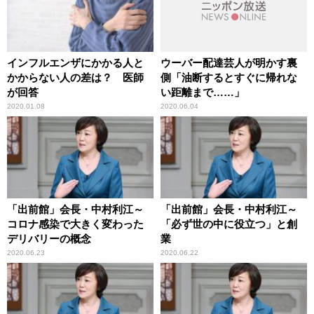
インフルエンザにかかる人と
ウーバー配達芸人が明かす裏
かからない人の差は？ 医師
側「油断するとすぐに帰れな
が回答
い距離まで……」
2020.01.08
2020.06.04
「出前館」会長・中村利江～
「出前館」会長・中村利江～
コロナ感染で大きく変わった
「必ず世の中に役立つ」と創
デリバリーの概念
業
2020.06.23
2020.06.22