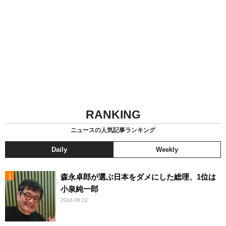
RANKING
ニュースの人気記事ランキング
Daily
Weekly
森永卓郎が選ぶ日本をダメにした総理、1位は
小泉純一郎
2018.08.22