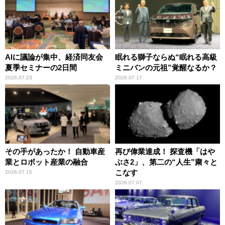
AIに議論が集中、経済同友会
眠れる獅子ならぬ“眠れる高級
夏季セミナーの2日間
ミニバンの元祖”覚醒なるか？
2026.07.23
2026.07.17
その手があったか！ 自動車産
再び偉業達成！ 探査機「はや
業とロボット産業の融合
ぶさ2」、第二の“人生”粛々と
こなす
2026.07.15
2026.07.07