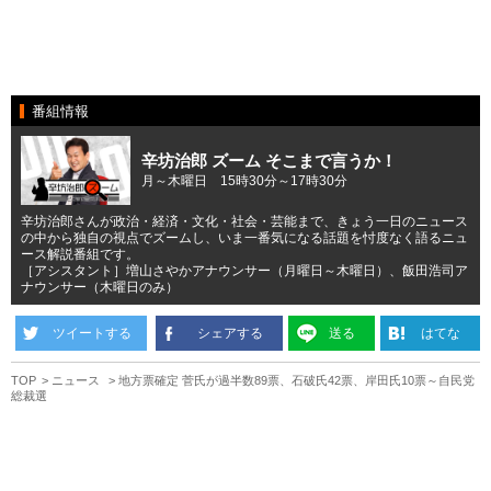
番組情報
辛坊治郎 ズーム そこまで言うか！
月～木曜日 15時30分～17時30分
辛坊治郎さんが政治・経済・文化・社会・芸能まで、きょう一日のニュース
の中から独自の視点でズームし、いま一番気になる話題を忖度なく語るニュ
ース解説番組です。
［アシスタント］増山さやかアナウンサー（月曜日～木曜日）、飯田浩司ア
ナウンサー（木曜日のみ）
ツイートする
シェアする
送る
はてな
TOP
ニュース
地方票確定 菅氏が過半数89票、石破氏42票、岸田氏10票～自民党
総裁選