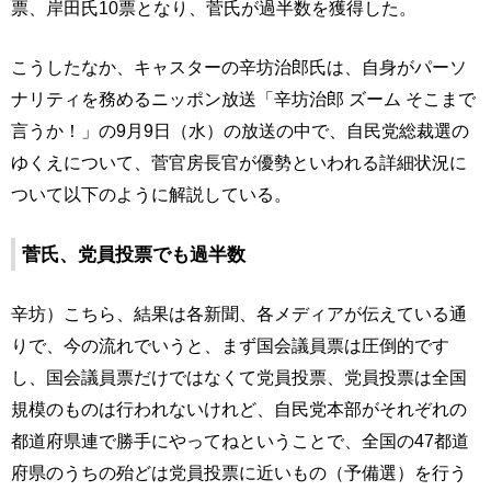
票、岸田氏10票となり、菅氏が過半数を獲得した。
こうしたなか、キャスターの辛坊治郎氏は、自身がパーソ
ナリティを務めるニッポン放送「辛坊治郎 ズーム そこまで
言うか！」の9月9日（水）の放送の中で、自民党総裁選の
ゆくえについて、菅官房長官が優勢といわれる詳細状況に
ついて以下のように解説している。
菅氏、党員投票でも過半数
辛坊）こちら、結果は各新聞、各メディアが伝えている通
りで、今の流れでいうと、まず国会議員票は圧倒的です
し、国会議員票だけではなくて党員投票、党員投票は全国
規模のものは行われないけれど、自民党本部がそれぞれの
都道府県連で勝手にやってねということで、全国の47都道
府県のうちの殆どは党員投票に近いもの（予備選）を行う