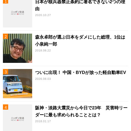
日本が核兵器禁止条約に署名できない2つの理
由
2020.10.27
森永卓郎が選ぶ日本をダメにした総理、1位は
小泉純一郎
2018.08.22
ついに出現！ 中国・BYDが放った軽自動車EV
2026.08.03
阪神・淡路大震災から今日で23年 災害時リー
ダーに最も求められることとは？
2018.01.17