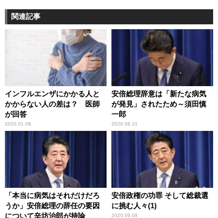
関連記事
インフルエンザにかかる人と
安倍総理辞意は「新たな病気
かからない人の差は？ 医師
が発見」されたため～須田慎
が回答
一郎
2020.01.08
2020.08.31
「本当に病気はそれだけだろ
安倍政権の功罪 そして総裁選
うか」安倍総理の辞任の要因
に挑む人々(1)
について辛坊治郎が持論
2020.09.08