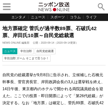
エンタメ
ニュース
スポーツ
コラム
ライフ
地方票確定 菅氏が過半数89票、石破氏42
票、岸田氏10票～自民党総裁選
NEWS ONLINE 編集部
公開：
2020-09-14
（
2020-09-14
更新）
ニュース
辛坊治郎
自民党総裁選
辛坊治郎 ズーム そこまで言うか！
自民党の総裁選挙が9月8日に告示され、立候補した石橋元
幹事長、菅官房長官、岸田政調会長の3人は選挙戦を終え、
14日午後、東京都内のホテルで開かれる両院議員総会を迎
えた。ここでの投票・即日開票によって「第26代総裁」が
決定する。なお「
地方票」は
確定し、菅氏89票、石破氏42