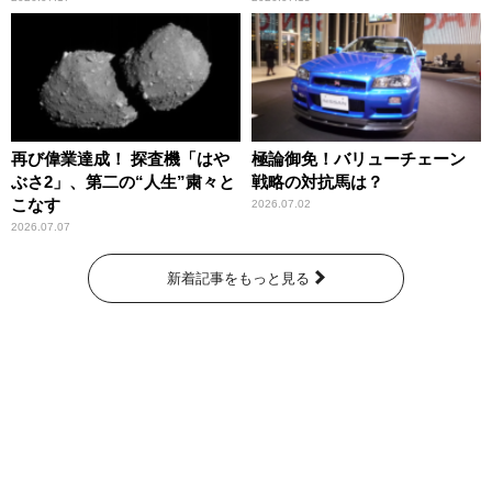
再び偉業達成！ 探査機「はや
極論御免！バリューチェーン
ぶさ2」、第二の“人生”粛々と
戦略の対抗馬は？
こなす
2026.07.02
2026.07.07
新着記事をもっと見る