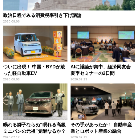
政治日程でみる消費税率引き下げ議論
2026.08.06
ついに出現！ 中国・BYDが放
AIに議論が集中、経済同友会
った軽自動車EV
夏季セミナーの2日間
2026.08.03
2026.07.23
眠れる獅子ならぬ“眠れる高級
その手があったか！ 自動車産
ミニバンの元祖”覚醒なるか？
業とロボット産業の融合
2026.07.17
2026.07.15