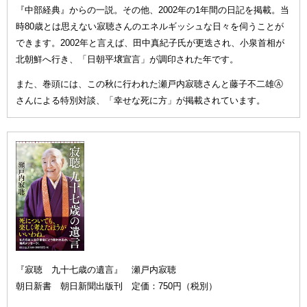
『中部経典』からの一説。その他、2002年の1年間の日記を掲載。当
時80歳とは思えない寂聴さんのエネルギッシュな日々を伺うことが
できます。2002年と言えば、田中真紀子氏が更迭され、小泉首相が
北朝鮮へ行き、「日朝平壌宣言」が調印された年です。
また、巻頭には、この秋に行われた瀬戸内寂聴さんと藤子不二雄Ⓐ
さんによる特別対談、「幸せな死に方」が掲載されています。
『寂聴 九十七歳の遺言』 瀬戸内寂聴
朝日新書 朝日新聞出版刊 定価：750円（税別）