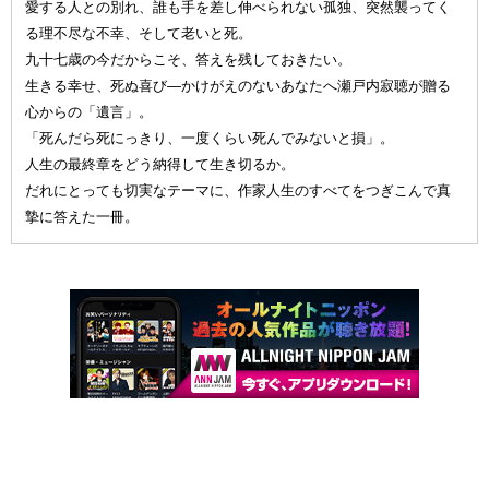
愛する人との別れ、誰も手を差し伸べられない孤独、突然襲ってく
る理不尽な不幸、そして老いと死。
九十七歳の今だからこそ、答えを残しておきたい。
生きる幸せ、死ぬ喜び—かけがえのないあなたへ瀬戸内寂聴が贈る
心からの「遺言」。
「死んだら死にっきり、一度くらい死んでみないと損」。
人生の最終章をどう納得して生き切るか。
だれにとっても切実なテーマに、作家人生のすべてをつぎこんで真
摯に答えた一冊。