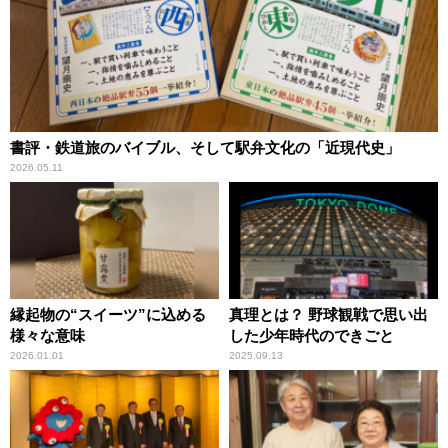
書評・鉄道旅のバイブル、そして駅弁文化の「近現代史」
2026.05.11
縁起物の“スイーツ”に込める
真理とは？ 野球観戦で思い出
様々な意味
した少年時代のできごと
2026.01.01
2025.09.13