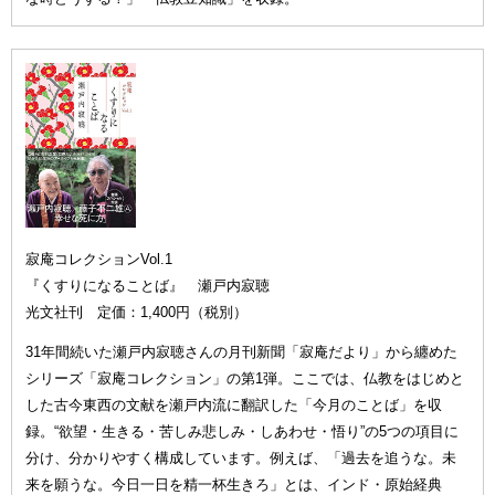
寂庵コレクションVol.1
『くすりになることば』 瀬戸内寂聴
光文社刊 定価：1,400円（税別）
31年間続いた瀬戸内寂聴さんの月刊新聞「寂庵だより」から纏めた
シリーズ「寂庵コレクション」の第1弾。ここでは、仏教をはじめと
した古今東西の文献を瀬戸内流に翻訳した「今月のことば」を収
録。“欲望・生きる・苦しみ悲しみ・しあわせ・悟り”の5つの項目に
分け、分かりやすく構成しています。例えば、「過去を追うな。未
来を願うな。今日一日を精一杯生きろ」とは、インド・原始経典