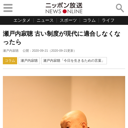
エンタメ
ニュース
スポーツ
コラム
ライフ
瀬戸内寂聴 古い制度が現代に適合しなくな
ったら
瀬戸内寂聴
公開：
2020-09-21
（
2020-09-21
更新）
コラム
瀬戸内寂聴
瀬戸内寂聴「今日を生きるための言葉」