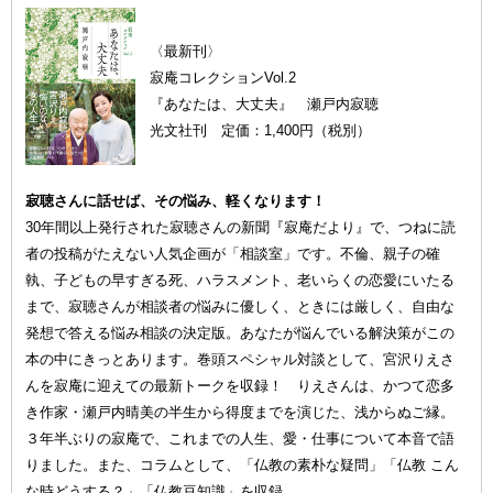
〈最新刊〉
寂庵コレクションVol.2
『あなたは、大丈夫』 瀬戸内寂聴
光文社刊 定価：1,400円（税別）
寂聴さんに話せば、その悩み、軽くなります！
30年間以上発行された寂聴さんの新聞『寂庵だより』で、つねに読
者の投稿がたえない人気企画が「相談室」です。不倫、親子の確
執、子どもの早すぎる死、ハラスメント、老いらくの恋愛にいたる
まで、寂聴さんが相談者の悩みに優しく、ときには厳しく、自由な
発想で答える悩み相談の決定版。あなたが悩んでいる解決策がこの
本の中にきっとあります。巻頭スペシャル対談として、宮沢りえさ
んを寂庵に迎えての最新トークを収録！ りえさんは、かつて恋多
き作家・瀬戸内晴美の半生から得度までを演じた、浅からぬご縁。
３年半ぶりの寂庵で、これまでの人生、愛・仕事について本音で語
りました。また、コラムとして、「仏教の素朴な疑問」「仏教 こん
な時どうする？」「仏教豆知識」を収録。