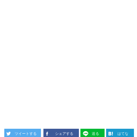
ツイートする
シェアする
送る
はてな