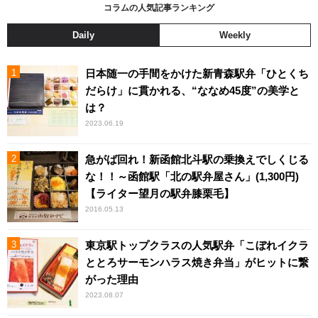
コラムの人気記事ランキング
Daily
Weekly
日本随一の手間をかけた新青森駅弁「ひとくち
だらけ」に貫かれる、“ななめ45度”の美学と
は？
2023.06.19
急がば回れ！新函館北斗駅の乗換えでしくじる
な！！～函館駅「北の駅弁屋さん」(1,300円)
【ライター望月の駅弁膝栗毛】
2016.05.13
東京駅トップクラスの人気駅弁「こぼれイクラ
ととろサーモンハラス焼き弁当」がヒットに繋
がった理由
2023.08.07