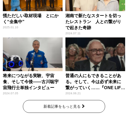
慌ただしい取材現場 とにか
湘南で新たなスタートを切っ
く“全集中”
たレストラン 人との繋がり
で起きた奇跡
2025.01.10
2024.07.11
将来につながる実験、宇宙
普通の人にもできることがあ
食、そして今後――古川聡宇
る。そして、今は必ず未来に
宙飛行士単独インタビュー
繋がっていく……『ONE LIFE
奇跡が繋いだ6000の命』
2024.07.05
2024.06.21
新着記事をもっと見る