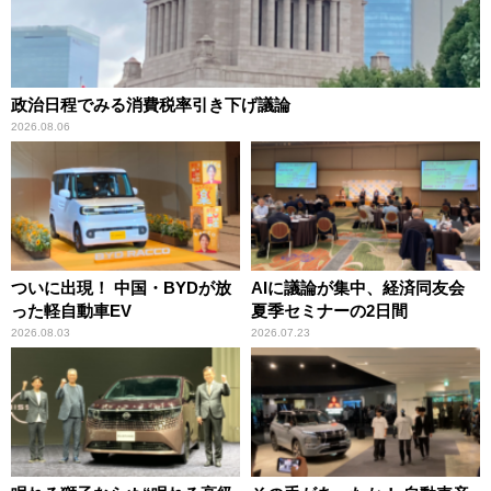
政治日程でみる消費税率引き下げ議論
2026.08.06
ついに出現！ 中国・BYDが放
AIに議論が集中、経済同友会
った軽自動車EV
夏季セミナーの2日間
2026.08.03
2026.07.23