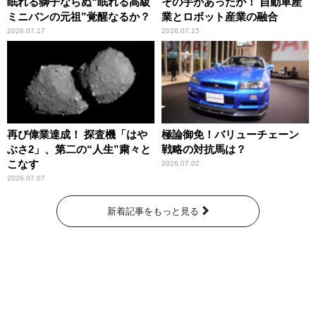
眠れる獅子ならぬ“眠れる高級
その手があったか！ 自動車産
ミニバンの元祖”覚醒なるか？
業とロボット産業の融合
2026.07.17
2026.07.15
再び偉業達成！ 探査機「はや
極論御免！バリューチェーン
ぶさ2」、第二の“人生”粛々と
戦略の対抗馬は？
こなす
2026.07.02
2026.07.07
新着記事をもっと見る