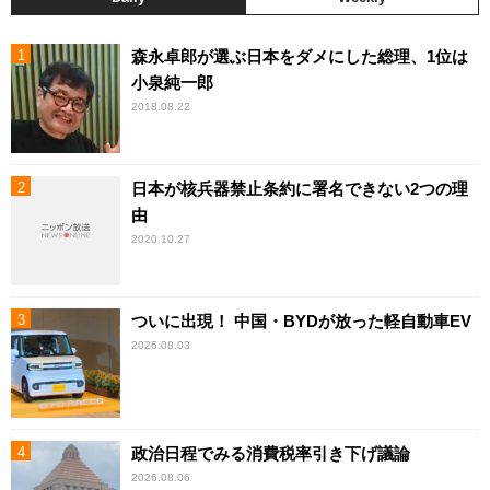
森永卓郎が選ぶ日本をダメにした総理、1位は
小泉純一郎
2018.08.22
日本が核兵器禁止条約に署名できない2つの理
由
2020.10.27
ついに出現！ 中国・BYDが放った軽自動車EV
2026.08.03
政治日程でみる消費税率引き下げ議論
2026.08.06