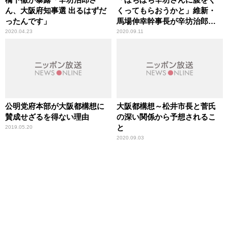
ん、大阪府知事選 出るはずだ
くってもらおうかと」維新・
ったんです」
馬場伸幸幹事長が辛坊治郎に
まさかの出馬オファー？
2020.04.23
2020.09.11
公明党府本部が大阪都構想に
大阪都構想～松井市長と菅氏
賛成せざるを得ない理由
の深い関係から予想されるこ
と
2019.05.20
2020.09.03