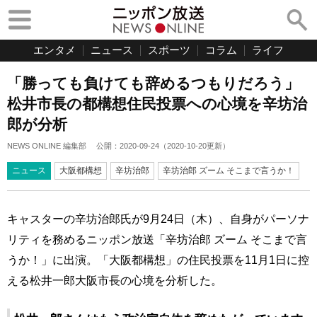
エンタメ
ニュース
スポーツ
コラム
ライフ
「勝っても負けても辞めるつもりだろう」
松井市長の都構想住民投票への心境を辛坊治
郎が分析
NEWS ONLINE 編集部
公開：
2020-09-24
（
2020-10-20
更新）
ニュース
大阪都構想
辛坊治郎
辛坊治郎 ズーム そこまで言うか！
キャスターの辛坊治郎氏が9月24日（木）、自身がパーソナ
リティを務めるニッポン放送「辛坊治郎 ズーム そこまで言
うか！」に出演。「大阪都構想」の住民投票を11月1日に控
える松井一郎大阪市長の心境を分析した。