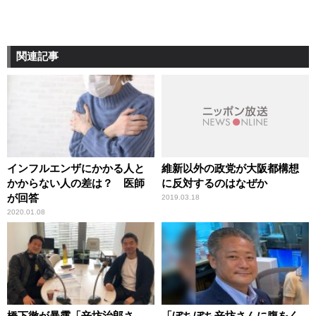
関連記事
インフルエンザにかかる人と
維新以外の政党が大阪都構想
かからない人の差は？ 医師
に反対するのはなぜか
が回答
2019.03.18
2020.01.08
橋下徹が暴露「辛坊治郎さ
「ぼちぼち辛坊さんに腹をく