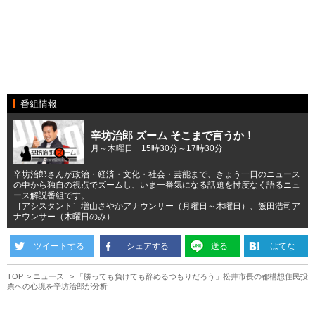
番組情報
辛坊治郎 ズーム そこまで言うか！
月～木曜日 15時30分～17時30分
辛坊治郎さんが政治・経済・文化・社会・芸能まで、きょう一日のニュース
の中から独自の視点でズームし、いま一番気になる話題を忖度なく語るニュ
ース解説番組です。
［アシスタント］増山さやかアナウンサー（月曜日～木曜日）、飯田浩司ア
ナウンサー（木曜日のみ）
ツイートする
シェアする
送る
はてな
TOP
ニュース
「勝っても負けても辞めるつもりだろう」松井市長の都構想住民投
票への心境を辛坊治郎が分析